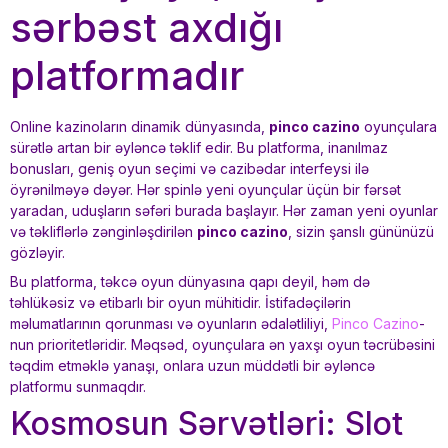
sərbəst axdığı
platformadır
Online kazinoların dinamik dünyasında,
pinco cazino
oyunçulara
sürətlə artan bir əyləncə təklif edir. Bu platforma, inanılmaz
bonusları, geniş oyun seçimi və cazibədar interfeysi ilə
öyrənilməyə dəyər. Hər spinlə yeni oyunçular üçün bir fərsət
yaradan, uduşların səfəri burada başlayır. Hər zaman yeni oyunlar
və təkliflərlə zənginləşdirilən
pinco cazino
, sizin şanslı gününüzü
gözləyir.
Bu platforma, təkcə oyun dünyasına qapı deyil, həm də
təhlükəsiz və etibarlı bir oyun mühitidir. İstifadəçilərin
məlumatlarının qorunması və oyunların ədalətliliyi,
Pinco Cazino
-
nun prioritetləridir. Məqsəd, oyunçulara ən yaxşı oyun təcrübəsini
təqdim etməklə yanaşı, onlara uzun müddətli bir əyləncə
platformu sunmaqdır.
Kosmosun Sərvətləri: Slot