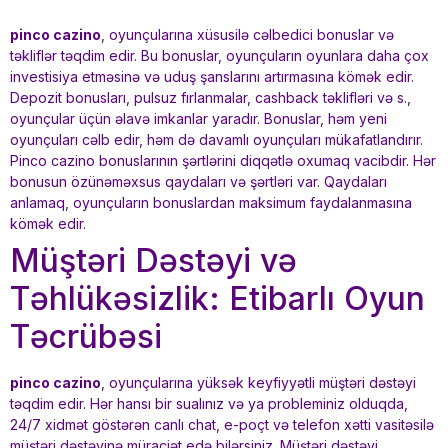
pinco cazino
, oyunçularına xüsusilə cəlbedici bonuslar və
təkliflər təqdim edir. Bu bonuslar, oyunçuların oyunlara daha çox
investisiya etməsinə və uduş şanslarını artırmasına kömək edir.
Depozit bonusları, pulsuz fırlanmalar, cashback təklifləri və s.,
oyunçular üçün əlavə imkanlar yaradır. Bonuslar, həm yeni
oyunçuları cəlb edir, həm də davamlı oyunçuları mükafatlandırır.
Pinco cazino bonuslarının şərtlərini diqqətlə oxumaq vacibdir. Hər
bonusun özünəməxsus qaydaları və şərtləri var. Qaydaları
anlamaq, oyunçuların bonuslardan maksimum faydalanmasına
kömək edir.
Müştəri Dəstəyi və
Təhlükəsizlik: Etibarlı Oyun
Təcrübəsi
pinco cazino
, oyunçularına yüksək keyfiyyətli müştəri dəstəyi
təqdim edir. Hər hansı bir sualınız və ya probleminiz olduqda,
24/7 xidmət göstərən canlı chat, e-poçt və telefon xətti vasitəsilə
müştəri dəstəyinə müraciət edə bilərsiniz. Müştəri dəstəyi,