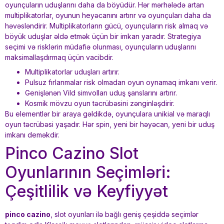
oyunçuların uduşlarını daha da böyüdür. Hər mərhələdə artan
multiplikatorlar, oyunun heyəcanını artırır və oyunçuları daha da
həvəsləndirir. Multiplikatorların gücü, oyunçuların risk almaq və
böyük uduşlar əldə etmək üçün bir imkan yaradır. Strategiya
seçimi və risklərin müdafiə olunması, oyunçuların uduşlarını
maksimallaşdırmaq üçün vacibdir.
Multiplikatorlar uduşları artırır.
Pulsuz fırlanmalar risk olmadan oyun oynamaq imkanı verir.
Genişlənən Vild simvolları uduş şanslarını artırır.
Kosmik mövzu oyun təcrübəsini zənginləşdirir.
Bu elementlər bir araya gəldikdə, oyunçulara unikial və maraqlı
oyun təcrübəsi yaşadır. Hər spin, yeni bir həyəcan, yeni bir uduş
imkanı deməkdir.
Pinco Cazino Slot
Oyunlarının Seçimləri:
Çeşitlilik və Keyfiyyət
pinco cazino
, slot oyunları ilə bağlı geniş çeşiddə seçimlər