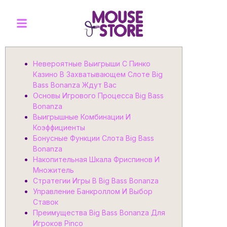
Невероятные Выигрыши С Пинко
Казино В Захватывающем Слоте Big
Bass Bonanza Ждут Вас
Основы Игрового Процесса Big Bass
Bonanza
Выигрышные Комбинации И
Коэффициенты
Бонусные Функции Слота Big Bass
Bonanza
Накопительная Шкала Фриспинов И
Множитель
Стратегии Игры В Big Bass Bonanza
Управление Банкроллом И Выбор
Ставок
Преимущества Big Bass Bonanza Для
Игроков Pinco