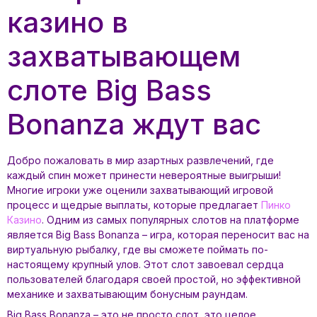
казино в
захватывающем
слоте Big Bass
Bonanza ждут вас
Добро пожаловать в мир азартных развлечений, где
каждый спин может принести невероятные выигрыши!
Многие игроки уже оценили захватывающий игровой
процесс и щедрые выплаты, которые предлагает
Пинко
Казино
. Одним из самых популярных слотов на платформе
является Big Bass Bonanza – игра, которая переносит вас на
виртуальную рыбалку, где вы сможете поймать по-
настоящему крупный улов. Этот слот завоевал сердца
пользователей благодаря своей простой, но эффективной
механике и захватывающим бонусным раундам.
Big Bass Bonanza – это не просто слот, это целое