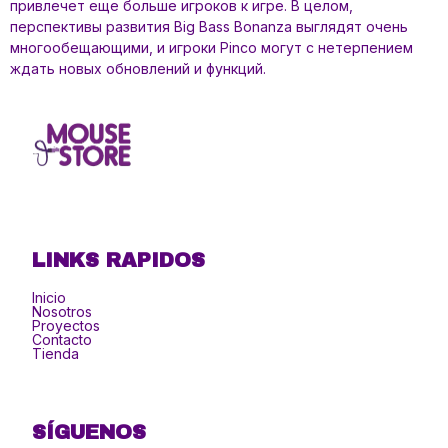
привлечет еще больше игроков к игре. В целом,
перспективы развития Big Bass Bonanza выглядят очень
многообещающими, и игроки Pinco могут с нетерпением
ждать новых обновлений и функций.
LINKS RAPIDOS
Inicio
Nosotros
Proyectos
Contacto
Tienda
SÍGUENOS