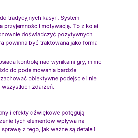
do tradycyjnych kasyn. System
 przyjemność i motywację. To z kolei
y ponownie doświadczyć pozytywnych
ra powinna być traktowana jako forma
osiada kontrolę nad wynikami gry, mimo
dzić do podejmowania bardziej
 zachować obiektywne podejście i nie
ć wszystkich zdarzeń.
tmy i efekty dźwiękowe potęgują
łączenie tych elementów wpływa na
sprawę z tego, jak ważne są detale i