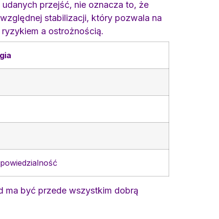
j udanych przejść, nie oznacza to, że
zględnej stabilizacji, który pozwala na
ryzykiem a ostrożnością.
gia
dpowiedzialność
oad ma być przede wszystkim dobrą