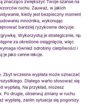
 mogą znacząco zwiększyć Twoje szanse na
 wzorców ruchu. Zauważ, w jakich
widywanie, kiedy jest bezpieczny moment
a budowaniu mnożnika, wykonując
dejmować bardziej ryzykowne decyzje.
grywkę. Wykorzystuj je strategicznie, np.
tępne za określone osiągnięcia, więc
 wymaga również odrobiny cierpliwości i
j je jako cenne lekcje.
e. Zbyt wczesna wypłata może oznaczać
 wszystkiego. Dlatego warto stosować się
zed wypłatą. Na przykład, możesz
x. Po drugie, obserwuj zmiany w ruchu
waż wypłatę, zanim sytuacja się pogorszy.