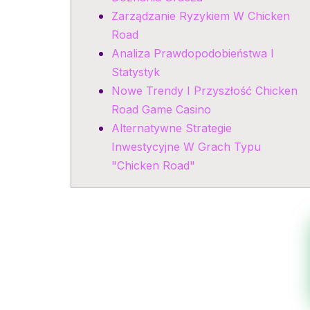
Zarządzanie Ryzykiem W Chicken
Road
Analiza Prawdopodobieństwa I
Statystyk
Nowe Trendy I Przyszłość Chicken
Road Game Casino
Alternatywne Strategie
Inwestycyjne W Grach Typu
"chicken Road"