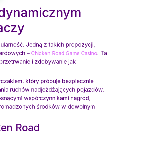
w dynamicznym
aczy
larność. Jedną z takich propozycji,
azardowych –
. Ta
Chicken Road Game Casino
przetrwanie i zdobywanie jak
urczakiem, który próbuje bezpiecznie
wania ruchów nadjeżdżających pojazdów.
rosnącymi współczynnikami nagród,
y zgromadzonych środków w dowolnym
ken Road