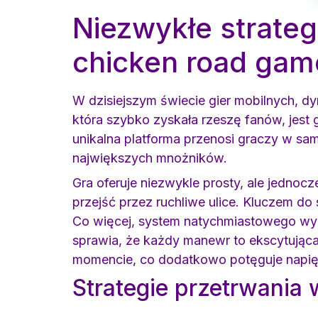
Niezwykłe strate
chicken road game
W dzisiejszym świecie gier mobilnych, d
która szybko zyskała rzeszę fanów, jest 
unikalna platforma przenosi graczy w sa
największych mnożników.
Gra oferuje niezwykle prosty, ale jednoc
przejść przez ruchliwe ulice. Kluczem d
Co więcej, system natychmiastowego wyb
sprawia, że każdy manewr to ekscytują
momencie, co dodatkowo potęguje napięc
Strategie przetrwania