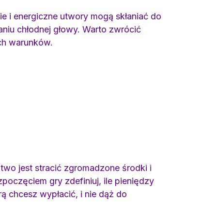
 i energiczne utwory mogą skłaniać do
niu chłodnej głowy. Warto zwrócić
ch warunków.
wo jest stracić zgromadzone środki i
poczęciem gry zdefiniuj, ile pieniędzy
rą chcesz wypłacić, i nie dąż do