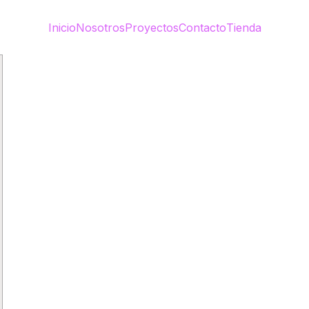
Inicio
Nosotros
Proyectos
Contacto
Tienda