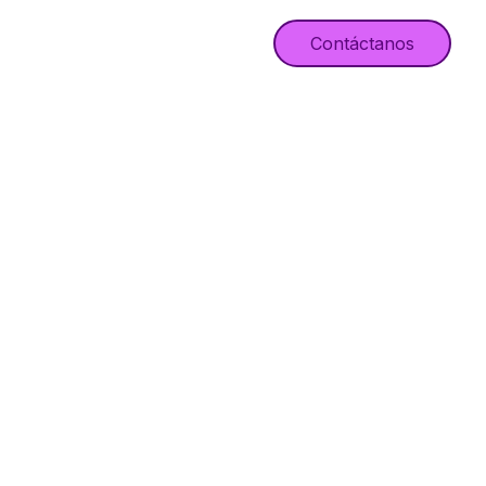
Contáctanos