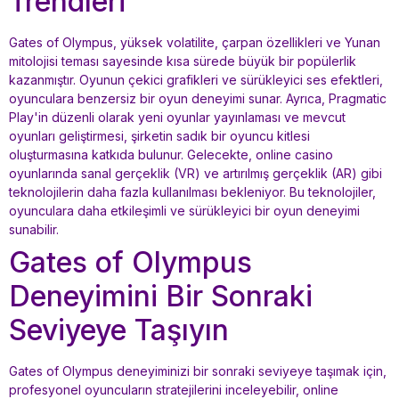
Trendleri
Gates of Olympus, yüksek volatilite, çarpan özellikleri ve Yunan
mitolojisi teması sayesinde kısa sürede büyük bir popülerlik
kazanmıştır. Oyunun çekici grafikleri ve sürükleyici ses efektleri,
oyunculara benzersiz bir oyun deneyimi sunar. Ayrıca, Pragmatic
Play'in düzenli olarak yeni oyunlar yayınlaması ve mevcut
oyunları geliştirmesi, şirketin sadık bir oyuncu kitlesi
oluşturmasına katkıda bulunur. Gelecekte, online casino
oyunlarında sanal gerçeklik (VR) ve artırılmış gerçeklik (AR) gibi
teknolojilerin daha fazla kullanılması bekleniyor. Bu teknolojiler,
oyunculara daha etkileşimli ve sürükleyici bir oyun deneyimi
sunabilir.
Gates of Olympus
Deneyimini Bir Sonraki
Seviyeye Taşıyın
Gates of Olympus deneyiminizi bir sonraki seviyeye taşımak için,
profesyonel oyuncuların stratejilerini inceleyebilir, online