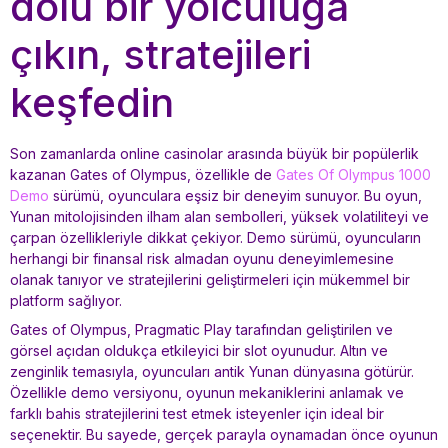
dolu bir yolculuğa
çıkın, stratejileri
keşfedin
Son zamanlarda online casinolar arasında büyük bir popülerlik
kazanan Gates of Olympus, özellikle de
Gates Of Olympus 1000
Demo
sürümü, oyunculara eşsiz bir deneyim sunuyor. Bu oyun,
Yunan mitolojisinden ilham alan sembolleri, yüksek volatiliteyi ve
çarpan özellikleriyle dikkat çekiyor. Demo sürümü, oyuncuların
herhangi bir finansal risk almadan oyunu deneyimlemesine
olanak tanıyor ve stratejilerini geliştirmeleri için mükemmel bir
platform sağlıyor.
Gates of Olympus, Pragmatic Play tarafından geliştirilen ve
görsel açıdan oldukça etkileyici bir slot oyunudur. Altın ve
zenginlik temasıyla, oyuncuları antik Yunan dünyasına götürür.
Özellikle demo versiyonu, oyunun mekaniklerini anlamak ve
farklı bahis stratejilerini test etmek isteyenler için ideal bir
seçenektir. Bu sayede, gerçek parayla oynamadan önce oyunun