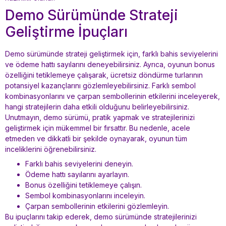
Demo Sürümünde Strateji
Geliştirme İpuçları
Demo sürümünde strateji geliştirmek için, farklı bahis seviyelerini
ve ödeme hattı sayılarını deneyebilirsiniz. Ayrıca, oyunun bonus
özelliğini tetiklemeye çalışarak, ücretsiz döndürme turlarının
potansiyel kazançlarını gözlemleyebilirsiniz. Farklı sembol
kombinasyonlarını ve çarpan sembollerinin etkilerini inceleyerek,
hangi stratejilerin daha etkili olduğunu belirleyebilirsiniz.
Unutmayın, demo sürümü, pratik yapmak ve stratejilerinizi
geliştirmek için mükemmel bir fırsattır. Bu nedenle, acele
etmeden ve dikkatli bir şekilde oynayarak, oyunun tüm
inceliklerini öğrenebilirsiniz.
Farklı bahis seviyelerini deneyin.
Ödeme hattı sayılarını ayarlayın.
Bonus özelliğini tetiklemeye çalışın.
Sembol kombinasyonlarını inceleyin.
Çarpan sembollerinin etkilerini gözlemleyin.
Bu ipuçlarını takip ederek, demo sürümünde stratejilerinizi