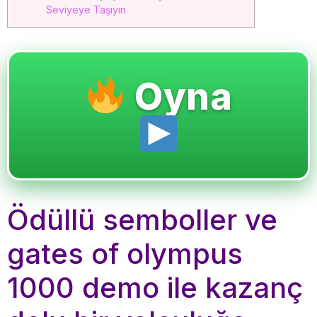
Seviyeye Taşıyın
Oyna
Ödüllü semboller ve
gates of olympus
1000 demo ile kazanç