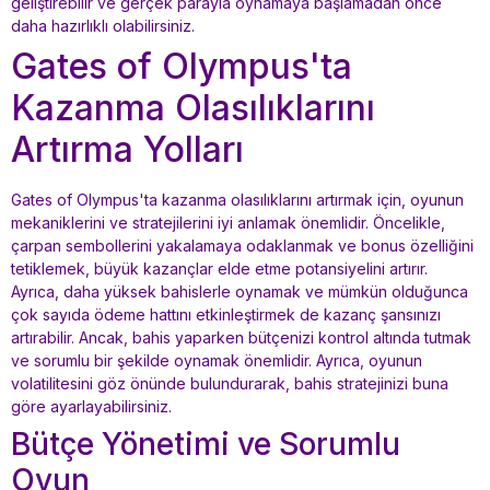
geliştirebilir ve gerçek parayla oynamaya başlamadan önce
daha hazırlıklı olabilirsiniz.
Gates of Olympus'ta
Kazanma Olasılıklarını
Artırma Yolları
Gates of Olympus'ta kazanma olasılıklarını artırmak için, oyunun
mekaniklerini ve stratejilerini iyi anlamak önemlidir. Öncelikle,
çarpan sembollerini yakalamaya odaklanmak ve bonus özelliğini
tetiklemek, büyük kazançlar elde etme potansiyelini artırır.
Ayrıca, daha yüksek bahislerle oynamak ve mümkün olduğunca
çok sayıda ödeme hattını etkinleştirmek de kazanç şansınızı
artırabilir. Ancak, bahis yaparken bütçenizi kontrol altında tutmak
ve sorumlu bir şekilde oynamak önemlidir. Ayrıca, oyunun
volatilitesini göz önünde bulundurarak, bahis stratejinizi buna
göre ayarlayabilirsiniz.
Bütçe Yönetimi ve Sorumlu
Oyun