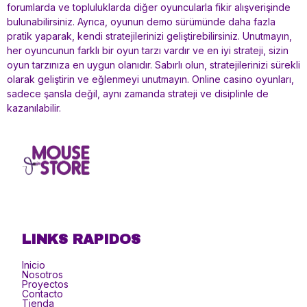
forumlarda ve topluluklarda diğer oyuncularla fikir alışverişinde
bulunabilirsiniz. Ayrıca, oyunun demo sürümünde daha fazla
pratik yaparak, kendi stratejilerinizi geliştirebilirsiniz. Unutmayın,
her oyuncunun farklı bir oyun tarzı vardır ve en iyi strateji, sizin
oyun tarzınıza en uygun olanıdır. Sabırlı olun, stratejilerinizi sürekli
olarak geliştirin ve eğlenmeyi unutmayın. Online casino oyunları,
sadece şansla değil, aynı zamanda strateji ve disiplinle de
kazanılabilir.
LINKS RAPIDOS
Inicio
Nosotros
Proyectos
Contacto
Tienda