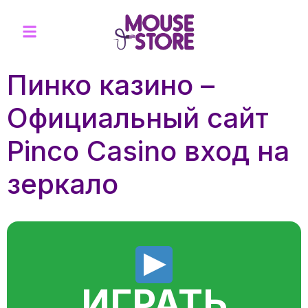
Пинко казино –
Официальный сайт
Pinco Casino вход на
зеркало
ИГРАТЬ