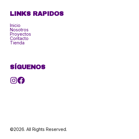
LINKS RAPIDOS
Inicio
Nosotros
Proyectos
Contacto
Tienda
SÍGUENOS
©2026.
All Rights Reserved.