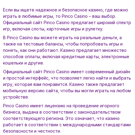
Если вы ищете надежное и безопасное казино, где можно
играть в любимые игры, то Pinco Casino – ваш выбор.
Официальный сайт Pinco Casino предлагает широкий спектр
игр, включая слоты, карточные игры и рулетку.
В Pinco Casino вы можете играть на реальные деньги, а
также на тестовые балансы, чтобы попробовать игры и
понять, как они работают. Казино предлагает множество
способов оплаты, включая кредитные карты, электронные
кошельки и другие.
Официальный сайт Pinco Casino имеет современный дизайн
и простой интерфейс, что позволяет легко найти и выбрать
игру, которая вам понравится. Казино также предлагает
мобильную версию сайта, чтобы вы могли играть на любом
устройстве.
Pinco Casino имеет лицензию на проведение игорного
бизнеса, выдана в соответствии с законодательством
соответствующего региона. Это означает, что казино
работает в соответствии с международными стандартами
безопасности и честности.