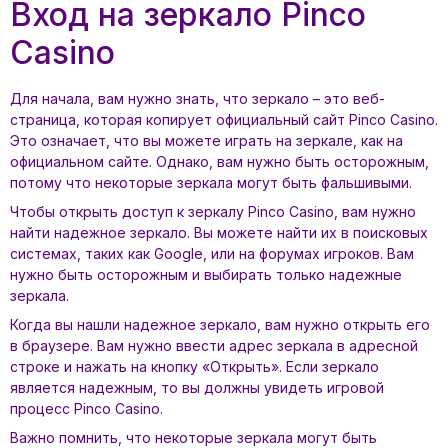
Вход на зеркало Pinco
Casino
Для начала, вам нужно знать, что зеркало – это веб-
страница, которая копирует официальный сайт Pinco Casino.
Это означает, что вы можете играть на зеркале, как на
официальном сайте. Однако, вам нужно быть осторожным,
потому что некоторые зеркала могут быть фальшивыми.
Чтобы открыть доступ к зеркалу Pinco Casino, вам нужно
найти надежное зеркало. Вы можете найти их в поисковых
системах, таких как Google, или на форумах игроков. Вам
нужно быть осторожным и выбирать только надежные
зеркала.
Когда вы нашли надежное зеркало, вам нужно открыть его
в браузере. Вам нужно ввести адрес зеркала в адресной
строке и нажать на кнопку «Открыть». Если зеркало
является надежным, то вы должны увидеть игровой
процесс Pinco Casino.
Важно помнить, что некоторые зеркала могут быть