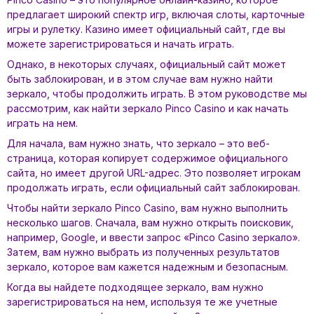
предлагает широкий спектр игр, включая слоты, карточные
игры и рулетку. Казино имеет официальный сайт, где вы
можете зарегистрироваться и начать играть.
Однако, в некоторых случаях, официальный сайт может
быть заблокирован, и в этом случае вам нужно найти
зеркало, чтобы продолжить играть. В этом руководстве мы
рассмотрим, как найти зеркало Pinco Casino и как начать
играть на нем.
Для начала, вам нужно знать, что зеркало – это веб-
страница, которая копирует содержимое официального
сайта, но имеет другой URL-адрес. Это позволяет игрокам
продолжать играть, если официальный сайт заблокирован.
Чтобы найти зеркало Pinco Casino, вам нужно выполнить
несколько шагов. Сначала, вам нужно открыть поисковик,
например, Google, и ввести запрос «Pinco Casino зеркало».
Затем, вам нужно выбрать из полученных результатов
зеркало, которое вам кажется надежным и безопасным.
Когда вы найдете подходящее зеркало, вам нужно
зарегистрироваться на нем, используя те же учетные