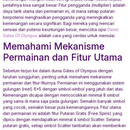
jumlahnya bisa sangat besar. Fitur pengganda (multiplier) adalah
daya tarik utama dari permainan ini, di mana setiap putaran
berpotensi menghasilkan pengganda yang meningkatkan
kemenangan secara signifikan. Bagi mereka yang mencari
sensasi dan potensi keuntungan besar, mencoba opsi
Demo
Gates Of Olympus
adalah cara yang cerdas untuk memulai.
Memahami Mekanisme
Permainan dan Fitur Utama
Sebelum terjun ke dalam dunia Gates of Olympus dengan
taruhan sungguhan, penting untuk memahami mekanisme
permainan dan fitur-fiturnya. Permainan ini menggunakan sistem
gulungan (reel) 6×5 dengan simbol-simbol yang jatuh dari atas.
Kemenangan dicapai dengan mencocokkan minimal 8 simbol
yang sama di mana saja pada gulungan. Semakin banyak simbol
yang cocok, semakin besar pula kemenangannya. Fitur utama
dari permainan ini adalah fitur Putaran Gratis (Free Spins) yang
dipicu dengan mendapatkan minimal 4 simbol Scatter. Selama
putaran gratis, setiap simbol Scatter tambahan akan memberikan