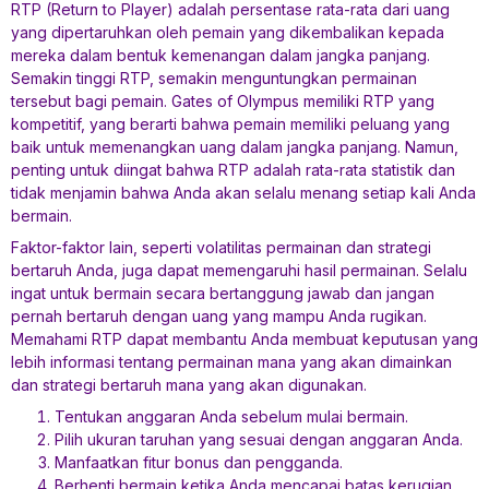
RTP (Return to Player) adalah persentase rata-rata dari uang
yang dipertaruhkan oleh pemain yang dikembalikan kepada
mereka dalam bentuk kemenangan dalam jangka panjang.
Semakin tinggi RTP, semakin menguntungkan permainan
tersebut bagi pemain. Gates of Olympus memiliki RTP yang
kompetitif, yang berarti bahwa pemain memiliki peluang yang
baik untuk memenangkan uang dalam jangka panjang. Namun,
penting untuk diingat bahwa RTP adalah rata-rata statistik dan
tidak menjamin bahwa Anda akan selalu menang setiap kali Anda
bermain.
Faktor-faktor lain, seperti volatilitas permainan dan strategi
bertaruh Anda, juga dapat memengaruhi hasil permainan. Selalu
ingat untuk bermain secara bertanggung jawab dan jangan
pernah bertaruh dengan uang yang mampu Anda rugikan.
Memahami RTP dapat membantu Anda membuat keputusan yang
lebih informasi tentang permainan mana yang akan dimainkan
dan strategi bertaruh mana yang akan digunakan.
Tentukan anggaran Anda sebelum mulai bermain.
Pilih ukuran taruhan yang sesuai dengan anggaran Anda.
Manfaatkan fitur bonus dan pengganda.
Berhenti bermain ketika Anda mencapai batas kerugian