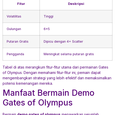
Fitur
Deskripsi
Volatilitas
Tinggi
Gulungan
6×5
Putaran Gratis
Dipicu dengan 4+ Scatter
Pengganda
Meningkat selama putaran gratis
Tabel di atas merangkum fitur-fitur utama dari permainan Gates
of Olympus. Dengan memahami fitur-fitur ini, pemain dapat
mengembangkan strategi yang lebih efektif dan memaksimalkan
potensi kemenangan mereka.
Manfaat Bermain Demo
Gates of Olympus
Bermain
demo gates of olympus
menawarkan sejumlah