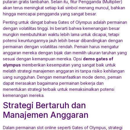
putaran gratis tambahan. Selain itu, fitur Pengganda (Multiplier)
akan terus meningkat setiap kali simbol menang muncul, bahkan
hingga mencapai pengganda yang sangat besar.
Penting untuk diingat bahwa Gates of Olympus adalah permainan
dengan volatilitas tinggi. Ini berarti bahwa kemenangan besar
mungkin membutuhkan waktu lebih lama untuk dicapai, tetapi
potensi keuntungannya jauh lebih besar dibandingkan dengan
permainan dengan volatilitas rendah. Pemain harus mengatur
anggaran mereka dengan bijak dan memilih ukuran taruhan yang
sesuai dengan kemampuan mereka. Opsi
demo gates of
olympus
memberikan kesempatan yang sangat baik untuk
melatih strategi manajemen anggaran ini tanpa risiko kehilangan
uang sungguhan. Dengan memanfaatkan mode demo, pemain
dapat merasakan bagaimana permainan bekerja dan
menentukan strategi terbaik untuk memaksimalkan potensi
kemenangan mereka.
Strategi Bertaruh dan
Manajemen Anggaran
Dalam permainan slot online seperti Gates of Olympus, strategi