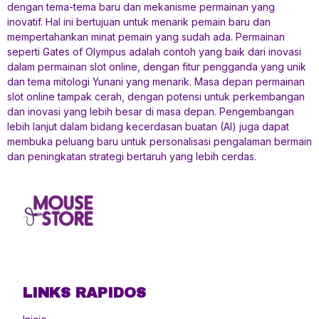
dengan tema-tema baru dan mekanisme permainan yang
inovatif. Hal ini bertujuan untuk menarik pemain baru dan
mempertahankan minat pemain yang sudah ada. Permainan
seperti Gates of Olympus adalah contoh yang baik dari inovasi
dalam permainan slot online, dengan fitur pengganda yang unik
dan tema mitologi Yunani yang menarik. Masa depan permainan
slot online tampak cerah, dengan potensi untuk perkembangan
dan inovasi yang lebih besar di masa depan. Pengembangan
lebih lanjut dalam bidang kecerdasan buatan (AI) juga dapat
membuka peluang baru untuk personalisasi pengalaman bermain
dan peningkatan strategi bertaruh yang lebih cerdas.
LINKS RAPIDOS