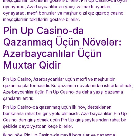
məşqçilərinin təkliflərini göstərə bilərlər. Pin Up Casino-da oyun
oynayaraq, Azərbaycanlılar ən yaxşı və məxfi oyunları
oynayaraq, məxfi bonuslar və məşhur qızıl qız qızıroq casino
məşqçilərinin təkliflərini göstərə bilərlər.
Pin Up Casino-da
Qazanmaq Üçün Növələr:
Azərbaycanlılar Üçün
Muxtar Qidir
Pin Up Casino, Azərbaycanlılar üçün məxfi və məşhur bir
qazanma platformasıdır. Bu qazanma növələrindən istifadə etmək,
Azərbaycanlılar üçün Pin Up Casino-da daha yaxşı qazanma
şanslarını artırır.
Pin Up Casino-da qazanmaq üçün ilk növ, dəstəklənən
bankalarla rahat bir giriş yolu olmasıdır. Azərbaycanlılar, Pin Up
Casino-dan giriş etmək üçün Pin Up giriş sayfasından rahat bir
şekilde qeydiyyatdan keçə bilərlər.
İkinci növ, Pin Up Casino-da məxfi bonuslar və qazanma