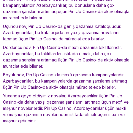
kampaniyalarıdır. Azərbaycanlılar, bu bonuslarla daha çox
qazanma şanslarını artırmaq üçün Pin Up Casino-da aktiv olmaqla
müraciət edə bilərlər.
Üçüncü növ, Pin Up Casino-da geniş qazanma kataloquudur.
Azərbaycanlılar, bu kataloquda ən yaxşı qazanma növələrini
tapmaq üçün Pin Up Casino-da müraciət edə bilərlər.
Dördüncü növ, Pin Up Casino-da məxfi qazanma təkliflərindir.
Azərbaycanlılar, bu təkliflərdən istifadə etmək, daha çox
qazanma şanslarını artırmaq üçün Pin Up Casino-da aktiv olmaqla
müraciət edə bilərlər.
Böyük növ, Pin Up Casino-da məxfi qazanma kampaniyalarıdır.
Azərbaycanlılar, bu kampaniyalarda qazanma şanslarını artırmaq
üçün Pin Up Casino-da aktiv olmaqla müraciət edə bilərlər.
Yuxarıda qeyd etdiyimiz növələr, Azərbaycanlılar üçün Pin Up
Casino-da daha yaxşı qazanma şanslarını artırmaq üçün məxfi və
məşhur növələrlərdir. Pin Up Casino, Azərbaycanlılar üçün məxfi
və məşhur qazanma növələrindən istifadə etmək üçün məxfi və
məşhur qidiricidir.