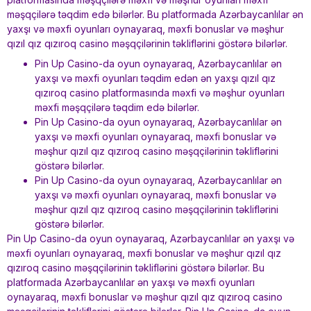
məşqçilərə təqdim edə bilərlər. Bu platformada Azərbaycanlılar ən
yaxşı və məxfi oyunları oynayaraq, məxfi bonuslar və məşhur
qızıl qız qızıroq casino məşqçilərinin təkliflərini göstərə bilərlər.
Pin Up Casino-da oyun oynayaraq, Azərbaycanlılar ən
yaxşı və məxfi oyunları təqdim edən ən yaxşı qızıl qız
qızıroq casino platformasında məxfi və məşhur oyunları
məxfi məşqçilərə təqdim edə bilərlər.
Pin Up Casino-da oyun oynayaraq, Azərbaycanlılar ən
yaxşı və məxfi oyunları oynayaraq, məxfi bonuslar və
məşhur qızıl qız qızıroq casino məşqçilərinin təkliflərini
göstərə bilərlər.
Pin Up Casino-da oyun oynayaraq, Azərbaycanlılar ən
yaxşı və məxfi oyunları oynayaraq, məxfi bonuslar və
məşhur qızıl qız qızıroq casino məşqçilərinin təkliflərini
göstərə bilərlər.
Pin Up Casino-da oyun oynayaraq, Azərbaycanlılar ən yaxşı və
məxfi oyunları oynayaraq, məxfi bonuslar və məşhur qızıl qız
qızıroq casino məşqçilərinin təkliflərini göstərə bilərlər. Bu
platformada Azərbaycanlılar ən yaxşı və məxfi oyunları
oynayaraq, məxfi bonuslar və məşhur qızıl qız qızıroq casino