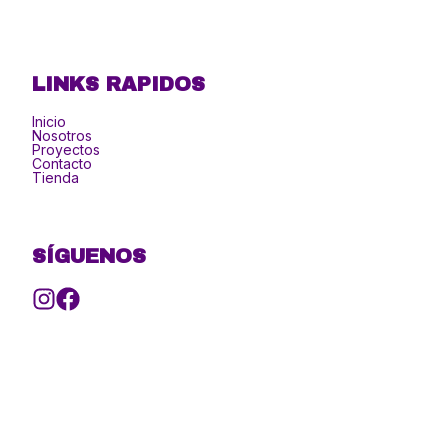
LINKS RAPIDOS
Inicio
Nosotros
Proyectos
Contacto
Tienda
SÍGUENOS