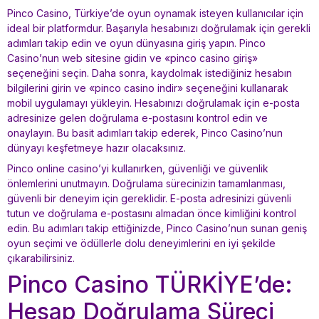
Pinco Casino, Türkiye’de oyun oynamak isteyen kullanıcılar için
ideal bir platformdur. Başarıyla hesabınızı doğrulamak için gerekli
adımları takip edin ve oyun dünyasına giriş yapın. Pinco
Casino’nun web sitesine gidin ve «pinco casino giriş»
seçeneğini seçin. Daha sonra, kaydolmak istediğiniz hesabın
bilgilerini girin ve «pinco casino indir» seçeneğini kullanarak
mobil uygulamayı yükleyin. Hesabınızı doğrulamak için e-posta
adresinize gelen doğrulama e-postasını kontrol edin ve
onaylayın. Bu basit adımları takip ederek, Pinco Casino’nun
dünyayı keşfetmeye hazır olacaksınız.
Pinco online casino’yi kullanırken, güvenliği ve güvenlik
önlemlerini unutmayın. Doğrulama sürecinizin tamamlanması,
güvenli bir deneyim için gereklidir. E-posta adresinizi güvenli
tutun ve doğrulama e-postasını almadan önce kimliğini kontrol
edin. Bu adımları takip ettiğinizde, Pinco Casino’nun sunan geniş
oyun seçimi ve ödüllerle dolu deneyimlerini en iyi şekilde
çıkarabilirsiniz.
Pinco Casino TÜRKİYE’de:
Hesap Doğrulama Süreci