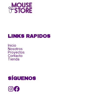
LINKS RAPIDOS
Inicio
Nosotros
Proyectos
Contacto
Tienda
SÍGUENOS