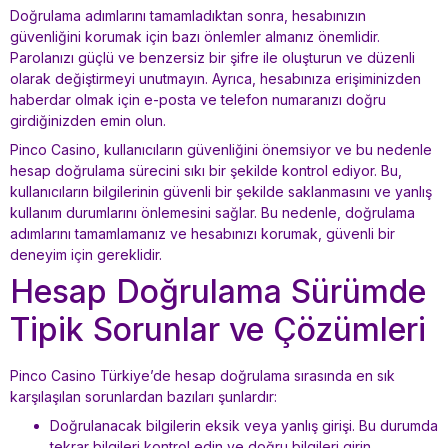
Doğrulama adımlarını tamamladıktan sonra, hesabınızın
güvenliğini korumak için bazı önlemler almanız önemlidir.
Parolanızı güçlü ve benzersiz bir şifre ile oluşturun ve düzenli
olarak değiştirmeyi unutmayın. Ayrıca, hesabınıza erişiminizden
haberdar olmak için e-posta ve telefon numaranızı doğru
girdiğinizden emin olun.
Pinco Casino, kullanıcıların güvenliğini önemsiyor ve bu nedenle
hesap doğrulama sürecini sıkı bir şekilde kontrol ediyor. Bu,
kullanıcıların bilgilerinin güvenli bir şekilde saklanmasını ve yanlış
kullanım durumlarını önlemesini sağlar. Bu nedenle, doğrulama
adımlarını tamamlamanız ve hesabınızı korumak, güvenli bir
deneyim için gereklidir.
Hesap Doğrulama Sürümde
Tipik Sorunlar ve Çözümleri
Pinco Casino Türkiye’de hesap doğrulama sırasında en sık
karşılaşılan sorunlardan bazıları şunlardır:
Doğrulanacak bilgilerin eksik veya yanlış girişi. Bu durumda
tekrar bilgileri kontrol edin ve doğru bilgileri girin.