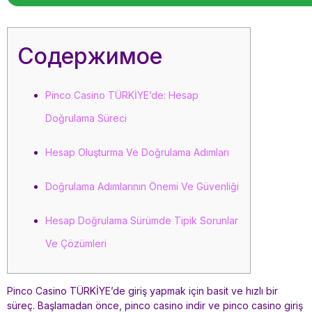
Содержимое
Pinco Casino TÜRKİYE’de: Hesap
Doğrulama Süreci
Hesap Oluşturma Ve Doğrulama Adımları
Doğrulama Adımlarının Önemi Ve Güvenliği
Hesap Doğrulama Sürümde Tipik Sorunlar
Ve Çözümleri
Pinco Casino TÜRKİYE’de giriş yapmak için basit ve hızlı bir
süreç. Başlamadan önce, pinco casino indir ve pinco casino giriş