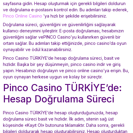
sayfasına gidin. Hesap oluşturmak için gerekli bilgileri doldurun
ve doğrulama e-postasını kontrol edin. Bu adımları takip ederek,
Pinco Online Casino
’ya hızlı bir şekilde erişebilirsiniz.
Doğrulama süreci, güvenliğini ve güvenilirliğini sağlayarak
kullanıcı deneyimini iyileştirir. E-posta doğrulaması, hesabınızın
güvenliğini sağlar vePINCO Casino’yu kullanırken güvenli bir
ortam sağlar. Bu adımları takip ettiğinizde, pinco casino’da oyun
oynayabilir ve ödül kazanabilirsiniz.
Pinco Casino TÜRKİYE’de hesap doğrulama süreci, basit ve
hızlıdır. Başka bir şey düşünmeyin, pinco casino indir ve giriş
yapın. Hesabınızı doğrulayın ve pinco online casino’ya erişin. Bu,
oyun oynayan herkese uygun ve kolay bir süreçtir.
Pinco Casino TÜRKİYE’de:
Hesap Doğrulama Süreci
Pinco Casino TÜRKİYE’de hesap oluşturduğunuzda, hesap
doğrulama süreci basit ve hızlıdır. İlk adım, sitenin sağ üst
köşesinde «Kayıt Ol» butonuna tıklamaktır. Daha sonra, gerekli
bilgileri doldurarak hesap oluşturabilirsiniz. Hesap oluşturduktan