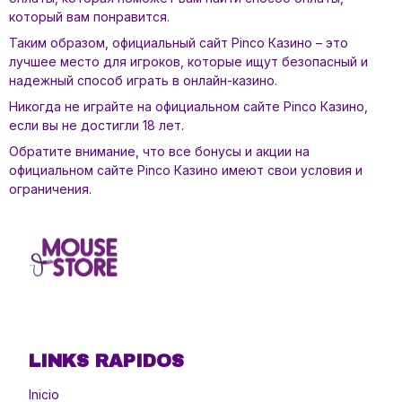
который вам понравится.
Таким образом, официальный сайт Pinco Казино – это
лучшее место для игроков, которые ищут безопасный и
надежный способ играть в онлайн-казино.
Никогда не играйте на официальном сайте Pinco Казино,
если вы не достигли 18 лет.
Обратите внимание, что все бонусы и акции на
официальном сайте Pinco Казино имеют свои условия и
ограничения.
LINKS RAPIDOS
Inicio