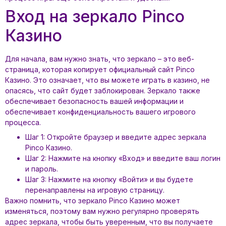
Вход на зеркало Pinco
Казино
Для начала, вам нужно знать, что зеркало – это веб-
страница, которая копирует официальный сайт Pinco
Казино. Это означает, что вы можете играть в казино, не
опасясь, что сайт будет заблокирован. Зеркало также
обеспечивает безопасность вашей информации и
обеспечивает конфиденциальность вашего игрового
процесса.
Шаг 1: Откройте браузер и введите адрес зеркала
Pinco Казино.
Шаг 2: Нажмите на кнопку «Вход» и введите ваш логин
и пароль.
Шаг 3: Нажмите на кнопку «Войти» и вы будете
перенаправлены на игровую страницу.
Важно помнить, что зеркало Pinco Казино может
изменяться, поэтому вам нужно регулярно проверять
адрес зеркала, чтобы быть уверенным, что вы получаете