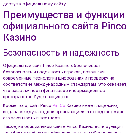
доступ к официальному сайту.
Преимущества и функции
официального сайта Pinco
Казино
Безопасность и надежность
Официальный сайт Pinco Казино обеспечивает
безопасность и надежность игроков, используя
современные технологии шифрования и проверку на
соответствие международным стандартам. Это означает,
что ваше личное и финансовое информационное
пространство будет защищено.
Кроме того, сайт Pinco
Pin Co
Казино имеет лицензию,
выдана международной организацией, что подтверждает
его законность и честность.
Также, на официальном сайте Pinco Казино есть функция
двухфакторной аутентификации, которая обеспечивает