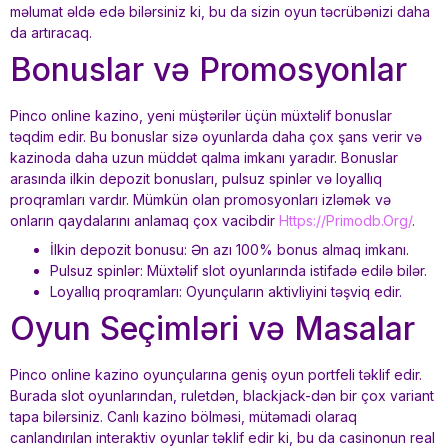
məlumat əldə edə bilərsiniz ki, bu da sizin oyun təcrübənizi daha
da artıracaq.
Bonuslar və Promosyonlar
Pinco online kazino, yeni müştərilər üçün müxtəlif bonuslar
təqdim edir. Bu bonuslar sizə oyunlarda daha çox şans verir və
kazinoda daha uzun müddət qalma imkanı yaradır. Bonuslar
arasında ilkin depozit bonusları, pulsuz spinlər və loyallıq
proqramları vardır. Mümkün olan promosyonları izləmək və
onların qaydalarını anlamaq çox vacibdir
Https://primodb.org/
.
İlkin depozit bonusu: Ən azı 100% bonus almaq imkanı.
Pulsuz spinlər: Müxtəlif slot oyunlarında istifadə edilə bilər.
Loyallıq proqramları: Oyunçuların aktivliyini təşviq edir.
Oyun Seçimləri və Masalar
Pinco online kazino oyunçularına geniş oyun portfeli təklif edir.
Burada slot oyunlarından, ruletdən, blackjack-dən bir çox variant
tapa bilərsiniz. Canlı kazino bölməsi, mütəmadi olaraq
canlandırılan interaktiv oyunlar təklif edir ki, bu da casinonun real