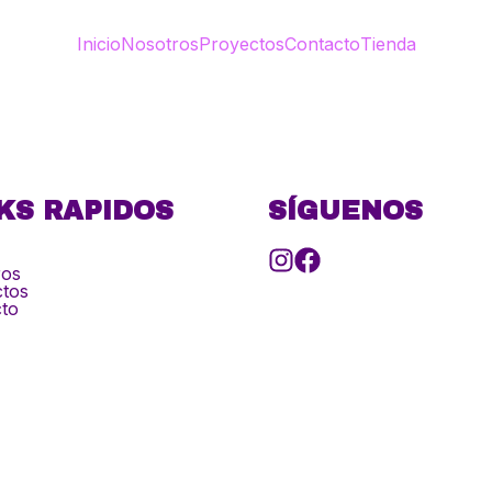
Inicio
Nosotros
Proyectos
Contacto
Tienda
KS RAPIDOS
SÍGUENOS
ros
tos
to