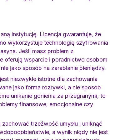
ną instytucję. Licencja gwarantuje, że
no wykorzystuje technologię szyfrowania
asyna. Jeśli masz problem z
óre oferują wsparcie i poradnictwo osobom
nie jako sposób na zarabianie pieniędzy.
 jest niezwykle istotne dla zachowania
wane jako forma rozrywki, a nie sposób
ome unikanie gonienia za przegranymi, to
roblemy finansowe, emocjonalne czy
Ci zachować trzeźwość umysłu i uniknąć
wdopodobieństwie, a wynik nigdy nie jest