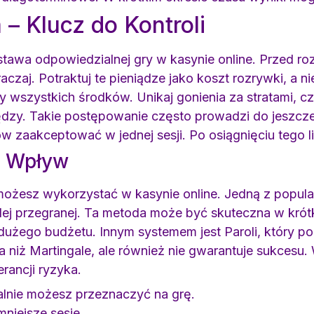
– Klucz do Kontroli
wa odpowiedzialnej gry w kasynie online. Przed rozpo
raczaj. Potraktuj te pieniądze jako koszt rozrywki, a n
aty wszystkich środków. Unikaj gonienia za stratami, 
dzy. Takie postępowanie często prowadzi do jeszcze w
w zaakceptować w jednej sesji. Po osiągnięciu tego li
h Wpływ
możesz wykorzystać w kasynie online. Jedną z popula
ej przegranej. Ta metoda może być skuteczna w krótk
żego budżetu. Innym systemem jest Paroli, który po
a niż Martingale, ale również nie gwarantuje sukcesu
erancji ryzyka.
lnie możesz przeznaczyć na grę.
niejsze sesje.