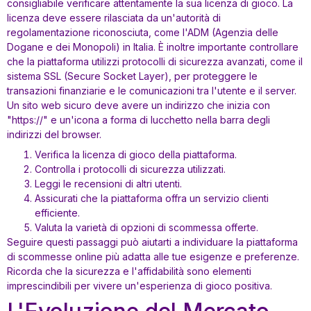
consigliabile verificare attentamente la sua licenza di gioco. La
licenza deve essere rilasciata da un'autorità di
regolamentazione riconosciuta, come l'ADM (Agenzia delle
Dogane e dei Monopoli) in Italia. È inoltre importante controllare
che la piattaforma utilizzi protocolli di sicurezza avanzati, come il
sistema SSL (Secure Socket Layer), per proteggere le
transazioni finanziarie e le comunicazioni tra l'utente e il server.
Un sito web sicuro deve avere un indirizzo che inizia con
"https://" e un'icona a forma di lucchetto nella barra degli
indirizzi del browser.
Verifica la licenza di gioco della piattaforma.
Controlla i protocolli di sicurezza utilizzati.
Leggi le recensioni di altri utenti.
Assicurati che la piattaforma offra un servizio clienti
efficiente.
Valuta la varietà di opzioni di scommessa offerte.
Seguire questi passaggi può aiutarti a individuare la piattaforma
di scommesse online più adatta alle tue esigenze e preferenze.
Ricorda che la sicurezza e l'affidabilità sono elementi
imprescindibili per vivere un'esperienza di gioco positiva.