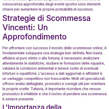
conoscenza approfondita degli eventi sportivi sono elementi
chiave per aumentare le proprie probabilità di successo.
Strategie di Scommessa
Vincenti: Un
Approfondimento
Per affrontare con successo il mondo delle scommesse online, è
fondamentale sviluppare una strategia ben definita. Non basta
affidarsi al puro istinto o alla fortuna; è necessario analizzare
attentamente le statistiche, studiare le formazioni delle squadre,
valutare le condizioni ambientali e tenere conto di eventuali
infortuni o squalifiche. L'accesso a dati aggiornati e affidabili è
un vantaggio competitivo non trascurabile. Molti siti specializzati
offrono analisi dettagliate, pronostici e consigli utili per orientare
le proprie scelte. Tuttavia, è importante ricordare che nessun
pronostico è infallibile e che il rischio di perdere una scommessa
è sempre presente.
L'Importanza della