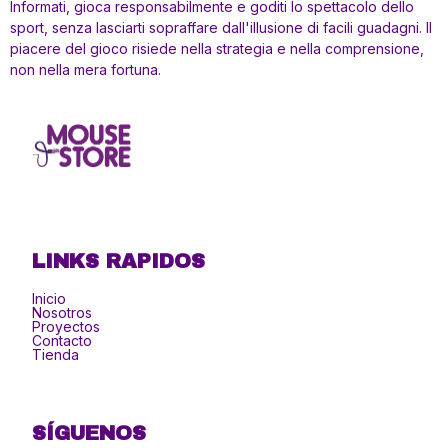
Informati, gioca responsabilmente e goditi lo spettacolo dello
sport, senza lasciarti sopraffare dall'illusione di facili guadagni. Il
piacere del gioco risiede nella strategia e nella comprensione,
non nella mera fortuna.
LINKS RAPIDOS
Inicio
Nosotros
Proyectos
Contacto
Tienda
SÍGUENOS