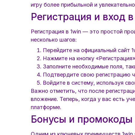
игру более прибыльной и увлекательно
Регистрация и вход в
Регистрация в 1win — это простой пр
несколько шагов:
Перейдите на официальный сайт 1
Нажмите на кнопку «Регистрация»
Заполните необходимые поля, таки
Подтвердите свою регистрацию ч
Войдите в систему, используя сво
Важно отметить, что после регистрац
вложение. Теперь, когда у вас есть у
платформе.
Бонусы и промокоды
Одним из ключевых преимуществ 1win 