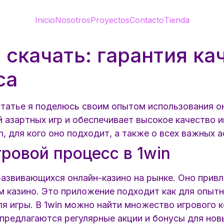
Inicio
Nosotros
Proyectos
Contacto
Tienda
 скачать: гарантия ка
са
статье я поделюсь своим опытом использования он
азартных игр и обеспечивает высокое качество иг
n, для кого оно подходит, а также о всех важных 
ровой процесс в 1win
развивающихся онлайн-казино на рынке. Оно прив
 казино. Это приложение подходит как для опытны
 игры. В 1win можно найти множество игрового ко
 предлагаются регулярные акции и бонусы для нов