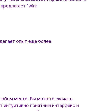
предлагает 1win:
 делает опыт еще более
любом месте. Вы можете скачать
т интуитивно понятный интерфейс и