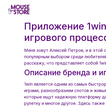
Приложение 1win
игрового процес
Меня зовут Алексей Петров, и в этой 
популярным выбором среди любителей 
расскажу, что представляет собой 1wi
Описание бренда и иг
1win является одним из самых быстро
играми, разнообразием слотов и живым
которые ищут надежную платформу для
рулетку и многое другое. Здесь также