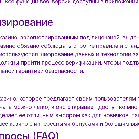
id. Все функции веб-версии доступны в приложении
нзирование
 казино, зарегистрированным под лицензией, выда
казино обязано соблюдать строгие правила и стан
in используются шифрование данных и технологии 
 должны пройти процесс верификации, чтобы подт
льной гарантией безопасности.
-казино, которое предлагает своим пользователям
чать можно легко, и оно открывает доступ ко мн
елает ее отличным выбором как для новичков, так
шее казино с интересными бонусами и большим вы
просы (FAQ)