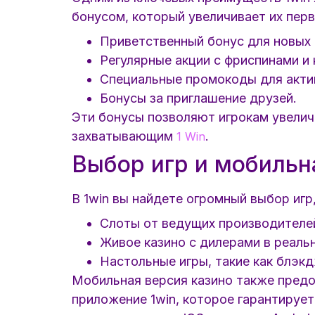
бонусом, который увеличивает их перв
Приветственный бонус для новых 
Регулярные акции с фриспинами и
Специальные промокоды для акти
Бонусы за приглашение друзей.
Эти бонусы позволяют игрокам увелич
захватывающим
.
1 Win
Выбор игр и мобильн
В 1win вы найдете огромный выбор игр
Слоты от ведущих производителе
Живое казино с дилерами в реаль
Настольные игры, такие как блэкд
Мобильная версия казино также предо
приложение 1win, которое гарантируе