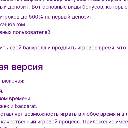
ый депозит. Вот основные виды бонусов, которые 
игроков до 500% на первый депозит.
 кэшбэком.
вных пользователей.
ить свой банкролл и продлить игровое время, что
ая версия
, включая:
й.
ном времени.
жек и baccarat.
ставляет возможность играть в любое время и в 
т качественный игровой процесс. Приложение имее