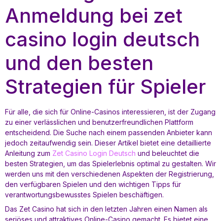
Anmeldung bei zet
casino login deutsch
und den besten
Strategien für Spieler
Für alle, die sich für Online-Casinos interessieren, ist der Zugang
zu einer verlässlichen und benutzerfreundlichen Plattform
entscheidend. Die Suche nach einem passenden Anbieter kann
jedoch zeitaufwendig sein. Dieser Artikel bietet eine detaillierte
Anleitung zum
Zet Casino Login Deutsch
und beleuchtet die
besten Strategien, um das Spielerlebnis optimal zu gestalten. Wir
werden uns mit den verschiedenen Aspekten der Registrierung,
den verfügbaren Spielen und den wichtigen Tipps für
verantwortungsbewusstes Spielen beschäftigen.
Das Zet Casino hat sich in den letzten Jahren einen Namen als
seriöses und attraktives Online-Casino gemacht. Es bietet eine