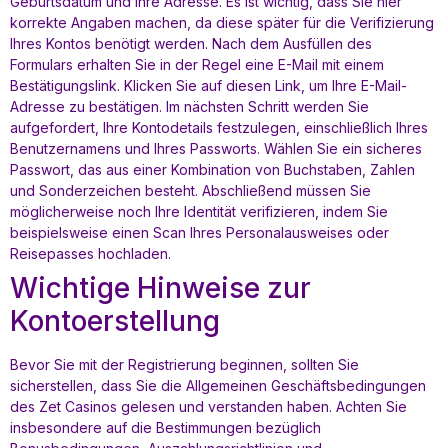
Geburtsdatum und Ihre Adresse. Es ist wichtig, dass Sie hier
korrekte Angaben machen, da diese später für die Verifizierung
Ihres Kontos benötigt werden. Nach dem Ausfüllen des
Formulars erhalten Sie in der Regel eine E-Mail mit einem
Bestätigungslink. Klicken Sie auf diesen Link, um Ihre E-Mail-
Adresse zu bestätigen. Im nächsten Schritt werden Sie
aufgefordert, Ihre Kontodetails festzulegen, einschließlich Ihres
Benutzernamens und Ihres Passworts. Wählen Sie ein sicheres
Passwort, das aus einer Kombination von Buchstaben, Zahlen
und Sonderzeichen besteht. Abschließend müssen Sie
möglicherweise noch Ihre Identität verifizieren, indem Sie
beispielsweise einen Scan Ihres Personalausweises oder
Reisepasses hochladen.
Wichtige Hinweise zur
Kontoerstellung
Bevor Sie mit der Registrierung beginnen, sollten Sie
sicherstellen, dass Sie die Allgemeinen Geschäftsbedingungen
des Zet Casinos gelesen und verstanden haben. Achten Sie
insbesondere auf die Bestimmungen bezüglich