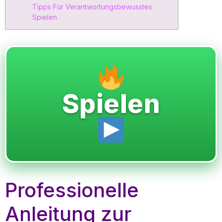
Tipps Für Verantwortungsbewusstes
Spielen
Spielen
Professionelle
Anleitung zur