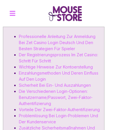
Professionelle Anleitung Zur Anmeldung
Bei Zet Casino Login Deutsch Und Den
Besten Strategien Für Spieler
Der Registrierungsprozess Im Zet Casino:
Schritt Für Schritt
Wichtige Hinweise Zur Kontoerstellung
Einzahlungsmethoden Und Deren Einfluss
Auf Den Login
Sicherheit Bei Ein- Und Auszahlungen
Die Verschiedenen Login-Optionen:
Benutzername/Passwort, Zwei-Faktor-
Authentifizierung
Vorteile Der Zwei-Faktor-Authentifizierung
Problemlösung Bei Login-Problemen Und
Der Kundenservice
Zusätzliche Sicherheitsmaßnahmen Und