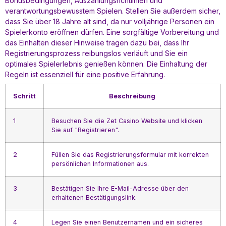
Bonusbedingungen, Auszahlungsrichtlinien und
verantwortungsbewusstem Spielen. Stellen Sie außerdem sicher,
dass Sie über 18 Jahre alt sind, da nur volljährige Personen ein
Spielerkonto eröffnen dürfen. Eine sorgfältige Vorbereitung und
das Einhalten dieser Hinweise tragen dazu bei, dass Ihr
Registrierungsprozess reibungslos verläuft und Sie ein
optimales Spielerlebnis genießen können. Die Einhaltung der
Regeln ist essenziell für eine positive Erfahrung.
Schritt
Beschreibung
1
Besuchen Sie die Zet Casino Website und klicken
Sie auf "Registrieren".
2
Füllen Sie das Registrierungsformular mit korrekten
persönlichen Informationen aus.
3
Bestätigen Sie Ihre E-Mail-Adresse über den
erhaltenen Bestätigungslink.
4
Legen Sie einen Benutzernamen und ein sicheres