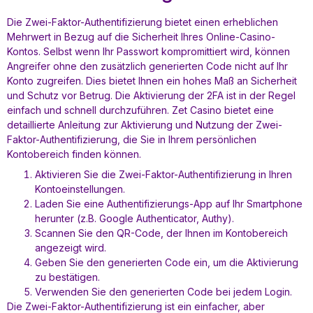
Die Zwei-Faktor-Authentifizierung bietet einen erheblichen
Mehrwert in Bezug auf die Sicherheit Ihres Online-Casino-
Kontos. Selbst wenn Ihr Passwort kompromittiert wird, können
Angreifer ohne den zusätzlich generierten Code nicht auf Ihr
Konto zugreifen. Dies bietet Ihnen ein hohes Maß an Sicherheit
und Schutz vor Betrug. Die Aktivierung der 2FA ist in der Regel
einfach und schnell durchzuführen. Zet Casino bietet eine
detaillierte Anleitung zur Aktivierung und Nutzung der Zwei-
Faktor-Authentifizierung, die Sie in Ihrem persönlichen
Kontobereich finden können.
Aktivieren Sie die Zwei-Faktor-Authentifizierung in Ihren
Kontoeinstellungen.
Laden Sie eine Authentifizierungs-App auf Ihr Smartphone
herunter (z.B. Google Authenticator, Authy).
Scannen Sie den QR-Code, der Ihnen im Kontobereich
angezeigt wird.
Geben Sie den generierten Code ein, um die Aktivierung
zu bestätigen.
Verwenden Sie den generierten Code bei jedem Login.
Die Zwei-Faktor-Authentifizierung ist ein einfacher, aber