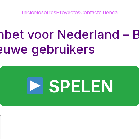
Inicio
Nosotros
Proyectos
Contacto
Tienda
bet voor Nederland – 
ieuwe gebruikers
SPELEN