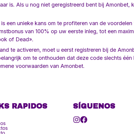
 is. Als u nog niet geregistreerd bent bij Amonbet, ku
s een unieke kans om te profiteren van de voordele
omstbonus van 100% op uw eerste inleg, tot een maxi
ook of Dead».
 te activeren, moet u eerst registreren bij de Amon
 belangrijk om te onthouden dat deze code slechts één
lgemene voorwaarden van Amonbet.
KS RAPIDOS
SÍGUENOS
ros
tos
to