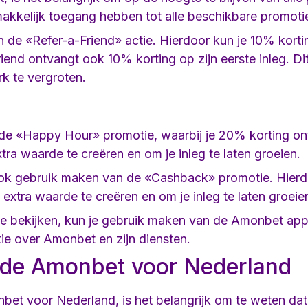
kkelijk toegang hebben tot alle beschikbare promotie
de «Refer-a-Friend» actie. Hierdoor kun je 10% kortin
riend ontvangt ook 10% korting op zijn eerste inleg. D
k te vergroten.
e «Happy Hour» promotie, waarbij je 20% korting ont
xtra waarde te creëren en om je inleg te laten groeien.
ook gebruik maken van de «Cashback» promotie. Hierd
extra waarde te creëren en om je inleg te laten groeie
te bekijken, kun je gebruik maken van de Amonbet app.
atie over Amonbet en zijn diensten.
ode Amonbet voor Nederland
t voor Nederland, is het belangrijk om te weten dat