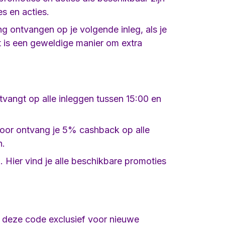
s en acties.
g ontvangen op je volgende inleg, als je
it is een geweldige manier om extra
vangt op alle inleggen tussen 15:00 en
oor ontvang je 5% cashback op alle
n.
 Hier vind je alle beschikbare promoties
 deze code exclusief voor nieuwe