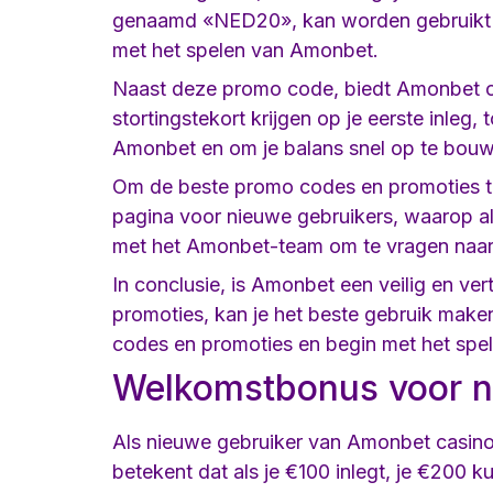
genaamd «NED20», kan worden gebruikt om
met het spelen van Amonbet.
Naast deze promo code, biedt Amonbet oo
stortingstekort krijgen op je eerste inle
Amonbet en om je balans snel op te bou
Om de beste promo codes en promoties te 
pagina voor nieuwe gebruikers, waarop 
met het Amonbet-team om te vragen naar
In conclusie, is Amonbet een veilig en ve
promoties, kan je het beste gebruik mak
codes en promoties en begin met het sp
Welkomstbonus voor n
Als nieuwe gebruiker van Amonbet casino
betekent dat als je €100 inlegt, je €200 