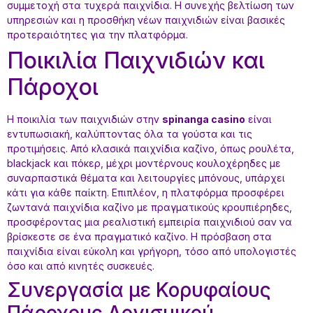
συμμετοχή στα τυχερά παιχνίδια. Η συνεχής βελτίωση των
υπηρεσιών και η προσθήκη νέων παιχνιδιών είναι βασικές
προτεραιότητες για την πλατφόρμα.
Ποικιλία Παιχνιδιών και
Πάροχοι
Η ποικιλία των παιχνιδιών στην
spinanga casino
είναι
εντυπωσιακή, καλύπτοντας όλα τα γούστα και τις
προτιμήσεις. Από κλασικά παιχνίδια καζίνο, όπως ρουλέτα,
blackjack και πόκερ, μέχρι μοντέρνους κουλοχέρηδες με
συναρπαστικά θέματα και λειτουργίες μπόνους, υπάρχει
κάτι για κάθε παίκτη. Επιπλέον, η πλατφόρμα προσφέρει
ζωντανά παιχνίδια καζίνο με πραγματικούς κρουπιέρηδες,
προσφέροντας μια ρεαλιστική εμπειρία παιχνιδιού σαν να
βρίσκεστε σε ένα πραγματικό καζίνο. Η πρόσβαση στα
παιχνίδια είναι εύκολη και γρήγορη, τόσο από υπολογιστές
όσο και από κινητές συσκευές.
Συνεργασία με Κορυφαίους
Πάροχους Λογισμικού