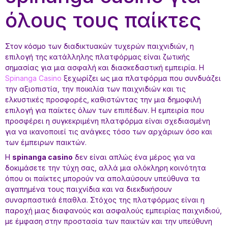
όλους τους παίκτες
Στον κόσμο των διαδικτυακών τυχερών παιχνιδιών, η
επιλογή της κατάλληλης πλατφόρμας είναι ζωτικής
σημασίας για μια ασφαλή και διασκεδαστική εμπειρία. Η
Spinanga Casino
ξεχωρίζει ως μια πλατφόρμα που συνδυάζει
την αξιοπιστία, την ποικιλία των παιχνιδιών και τις
ελκυστικές προσφορές, καθιστώντας την μια δημοφιλή
επιλογή για παίκτες όλων των επιπέδων. Η εμπειρία που
προσφέρει η συγκεκριμένη πλατφόρμα είναι σχεδιασμένη
για να ικανοποιεί τις ανάγκες τόσο των αρχάριων όσο και
των έμπειρων παικτών.
Η
spinanga casino
δεν είναι απλώς ένα μέρος για να
δοκιμάσετε την τύχη σας, αλλά μια ολόκληρη κοινότητα
όπου οι παίκτες μπορούν να απολαύσουν υπεύθυνα τα
αγαπημένα τους παιχνίδια και να διεκδικήσουν
συναρπαστικά έπαθλα. Στόχος της πλατφόρμας είναι η
παροχή μιας διαφανούς και ασφαλούς εμπειρίας παιχνιδιού,
με έμφαση στην προστασία των παικτών και την υπεύθυνη