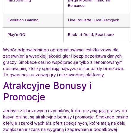
Microgaming
Mega Moolah, Immortal
Romance
Evolution Gaming
Live Roulette, Live Blackjack
Play’n GO
Book of Dead, Reactoonz
Wybór odpowiedniego oprogramowania jest kluczowy dla
zapewnienia wysokiej jakości gier i bezpieczeństwa danych
graczy. Smokace casino współpracuje tylko z renomowanymi
dostawcami, którzy spełniają najwyższe standardy branżowe.
To gwarancja uczciwej gry i niezawodnej platformy.
Atrakcyjne Bonusy i
Promocje
Jednym z kluczowych czynników, które przyciągają graczy do
kasyn online, są atrakcyjne bonusy i promocje. Smokace casino
oferuje szeroki wachlarz ofert specjalnych, które mają na celu
zwiększenie szans na wygraną i zapewnienie dodatkowej