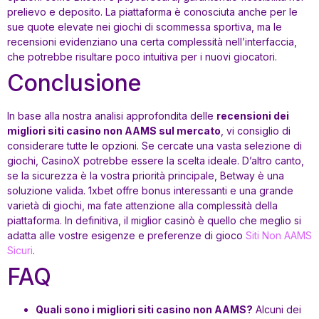
prelievo e deposito. La piattaforma è conosciuta anche per le
sue quote elevate nei giochi di scommessa sportiva, ma le
recensioni evidenziano una certa complessità nell’interfaccia,
che potrebbe risultare poco intuitiva per i nuovi giocatori.
Conclusione
In base alla nostra analisi approfondita delle
recensioni dei
migliori siti casino non AAMS sul mercato
, vi consiglio di
considerare tutte le opzioni. Se cercate una vasta selezione di
giochi, CasinoX potrebbe essere la scelta ideale. D’altro canto,
se la sicurezza è la vostra priorità principale, Betway è una
soluzione valida. 1xbet offre bonus interessanti e una grande
varietà di giochi, ma fate attenzione alla complessità della
piattaforma. In definitiva, il miglior casinò è quello che meglio si
adatta alle vostre esigenze e preferenze di gioco
Siti Non AAMS
Sicuri
.
FAQ
Quali sono i migliori siti casino non AAMS?
Alcuni dei