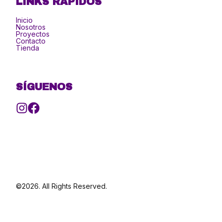
LINKS RAPIDOS
Inicio
Nosotros
Proyectos
Contacto
Tienda
SÍGUENOS
©2026.
All Rights Reserved.