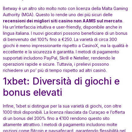
Betway è un altro sito molto noto con licenza della Malta Gaming
Authority (MGA). Questo lo rende uno dei più sicuri delle
recensioni dei migliori siti casino non AAMS sul mercato
.
Ha un’interfaccia intuitiva e user-friendly, disponibile anche in
lingua italiana. I nuovi giocatori possono beneficiare di un bonus
di benvenuto del 100% fino a €250. La varietà di circa 300
giochi è meno impressionante rispetto a CasinoX, ma la qualità è
eccellente e la sicurezza è garantita. I metodi di pagamento
supportati includono PayPal, Skrill e Neteller, rendendo le
operazioni rapide e sicure. Tuttavia, i prelievi possono
richiedere un po’ più di tempo rispetto ad altri casinò.
1xbet: Diversità di giochi e
bonus elevati
Infine, 1xbet si distingue per la sua varietà di giochi, con oltre
1000 titoli disponibili. La licenza rilasciata da Curaçao e l’offerta
di un bonus del 200% fino a €100 rendono questo sito
altamente attrattivo. I metodi di pagamento includono molte
opzioni come Bitcoin e paysafecard, garantendo flessibilità nel