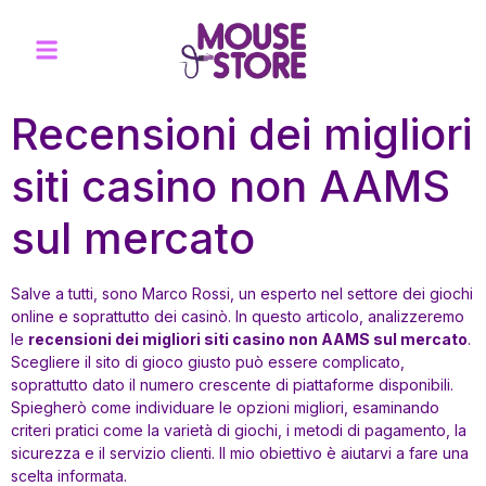
Recensioni dei migliori
siti casino non AAMS
sul mercato
Salve a tutti, sono Marco Rossi, un esperto nel settore dei giochi
online e soprattutto dei casinò. In questo articolo, analizzeremo
le
recensioni dei migliori siti casino non AAMS sul mercato
.
Scegliere il sito di gioco giusto può essere complicato,
soprattutto dato il numero crescente di piattaforme disponibili.
Spiegherò come individuare le opzioni migliori, esaminando
criteri pratici come la varietà di giochi, i metodi di pagamento, la
sicurezza e il servizio clienti. Il mio obiettivo è aiutarvi a fare una
scelta informata.