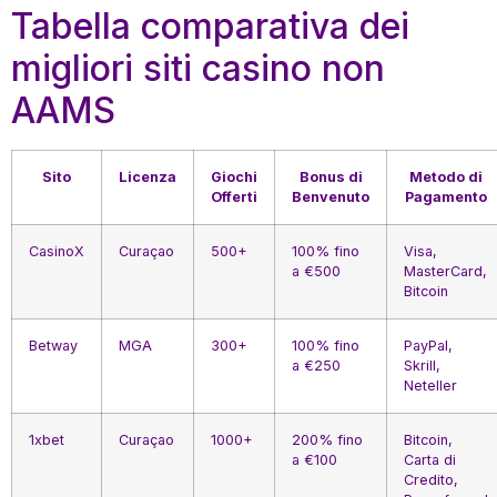
Tabella comparativa dei
migliori siti casino non
AAMS
Sito
Licenza
Giochi
Bonus di
Metodo di
Offerti
Benvenuto
Pagamento
CasinoX
Curaçao
500+
100% fino
Visa,
a €500
MasterCard,
Bitcoin
Betway
MGA
300+
100% fino
PayPal,
a €250
Skrill,
Neteller
1xbet
Curaçao
1000+
200% fino
Bitcoin,
a €100
Carta di
Credito,