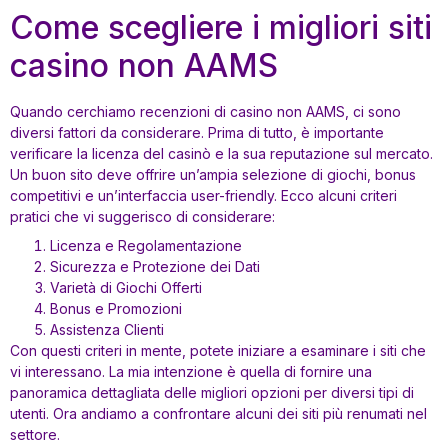
Come scegliere i migliori siti
casino non AAMS
Quando cerchiamo recenzioni di casino non AAMS, ci sono
diversi fattori da considerare. Prima di tutto, è importante
verificare la licenza del casinò e la sua reputazione sul mercato.
Un buon sito deve offrire un’ampia selezione di giochi, bonus
competitivi e un’interfaccia user-friendly. Ecco alcuni criteri
pratici che vi suggerisco di considerare:
Licenza e Regolamentazione
Sicurezza e Protezione dei Dati
Varietà di Giochi Offerti
Bonus e Promozioni
Assistenza Clienti
Con questi criteri in mente, potete iniziare a esaminare i siti che
vi interessano. La mia intenzione è quella di fornire una
panoramica dettagliata delle migliori opzioni per diversi tipi di
utenti. Ora andiamo a confrontare alcuni dei siti più renumati nel
settore.