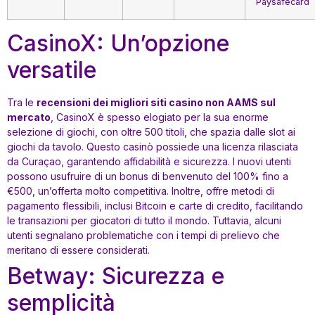
Paysafecard
CasinoX: Un’opzione
versatile
Tra le
recensioni dei migliori siti casino non AAMS sul
mercato
, CasinoX è spesso elogiato per la sua enorme
selezione di giochi, con oltre 500 titoli, che spazia dalle slot ai
giochi da tavolo. Questo casinò possiede una licenza rilasciata
da Curaçao, garantendo affidabilità e sicurezza. I nuovi utenti
possono usufruire di un bonus di benvenuto del 100% fino a
€500, un’offerta molto competitiva. Inoltre, offre metodi di
pagamento flessibili, inclusi Bitcoin e carte di credito, facilitando
le transazioni per giocatori di tutto il mondo. Tuttavia, alcuni
utenti segnalano problematiche con i tempi di prelievo che
meritano di essere considerati.
Betway: Sicurezza e
semplicità