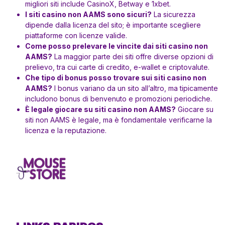
migliori siti include CasinoX, Betway e 1xbet.
I siti casino non AAMS sono sicuri?
La sicurezza
dipende dalla licenza del sito; è importante scegliere
piattaforme con licenze valide.
Come posso prelevare le vincite dai siti casino non
AAMS?
La maggior parte dei siti offre diverse opzioni di
prelievo, tra cui carte di credito, e-wallet e criptovalute.
Che tipo di bonus posso trovare sui siti casino non
AAMS?
I bonus variano da un sito all’altro, ma tipicamente
includono bonus di benvenuto e promozioni periodiche.
È legale giocare su siti casino non AAMS?
Giocare su
siti non AAMS è legale, ma è fondamentale verificarne la
licenza e la reputazione.