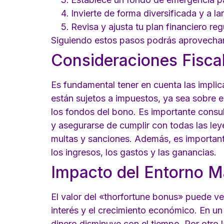
Invierte de forma diversificada y a la
Revisa y ajusta tu plan financiero re
Siguiendo estos pasos podrás aprovechar a
Consideraciones Fisca
Es fundamental tener en cuenta las implic
están sujetos a impuestos, ya sea sobre e
los fondos del bono. Es importante consult
y asegurarse de cumplir con todas las leye
multas y sanciones. Además, es important
los ingresos, los gastos y las ganancias.
Impacto del Entorno M
El valor del «thorfortune bonus» puede v
interés y el crecimiento económico. En un 
dinero disminuye con el tiempo. Por otro l