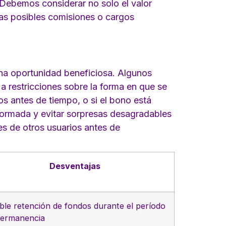
Debemos considerar no solo el valor
 las posibles comisiones o cargos
una oportunidad beneficiosa. Algunos
a restricciones sobre la forma en que se
dos antes de tiempo, o si el bono está
nformada y evitar sorpresas desagradables
es de otros usuarios antes de
Desventajas
ble retención de fondos durante el período
permanencia