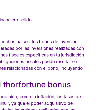
inanciero sólido.
 muchos países, los bonos de inversión
eradas por las inversiones realizadas con
es fiscales específicas en tu jurisdicción
obligaciones fiscales puede resultar en
nes relacionadas con el bono, incluyendo
l thorfortune bonus
nómico, como la inflación, las tasas de
inuir, ya que el poder adquisitivo del
 de las inversiones realizadas con los