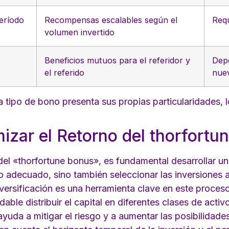
eríodo
Recompensas escalables según el
Requ
volumen invertido
Beneficios mutuos para el referidor y
Depe
el referido
nuev
tipo de bono presenta sus propias particularidades, l
izar el Retorno del thorfortu
l «thorfortune bonus», es fundamental desarrollar una
ono adecuado, sino también seleccionar las inversione
ersificación es una herramienta clave en este proceso
dable distribuir el capital en diferentes clases de act
 ayuda a mitigar el riesgo y a aumentar las posibilidad