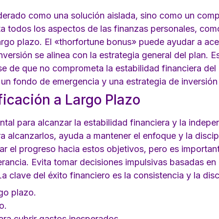
derado como una solución aislada, sino como un compo
a todos los aspectos de las finanzas personales, como 
largo plazo. El «thorfortune bonus» puede ayudar a ace
nversión se alinea con la estrategia general del plan. 
se de que no comprometa la estabilidad financiera del 
 un fondo de emergencia y una estrategia de inversión 
ficación a Largo Plazo
ntal para alcanzar la estabilidad financiera y la inde
ara alcanzarlos, ayuda a mantener el enfoque y la disci
rar el progreso hacia estos objetivos, pero es importan
erancia. Evita tomar decisiones impulsivas basadas en
clave del éxito financiero es la consistencia y la disc
rgo plazo.
o.
ra cubrir gastos inesperados.