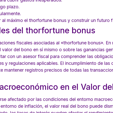
rgo plazo.
gularmente.
l máximo el thorfortune bonus y construir un futuro f
les del thorfortune bonus
aciones fiscales asociadas al «thorfortune bonus». En
l valor del bono en sí mismo o sobre las ganancias gen
ar con un asesor fiscal para comprender las obligacion
s y regulaciones aplicables. El incumplimiento de las 
e mantener registros precisos de todas las transaccio
acroeconómico en el Valor de
erse afectado por las condiciones del entorno macroeco
entorno de inflación, el valor real del bono puede dism
ado, las tasas de interés pueden afectar el rendimiento