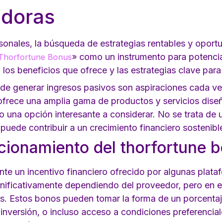
adoras
sonales, la búsqueda de estrategias rentables y oport
» como un instrumento para potenciar
Thorfortune Bonus
los beneficios que ofrece y las estrategias clave par
d de generar ingresos pasivos son aspiraciones cada v
frece una amplia gama de productos y servicios diseñ
 una opción interesante a considerar. No se trata de 
puede contribuir a un crecimiento financiero sostenibl
ionamiento del thorfortune 
e un incentivo financiero ofrecido por algunas plataf
ignificativamente dependiendo del proveedor, pero en 
es. Estos bonos pueden tomar la forma de un porcentaje
 inversión, o incluso acceso a condiciones preferenciale