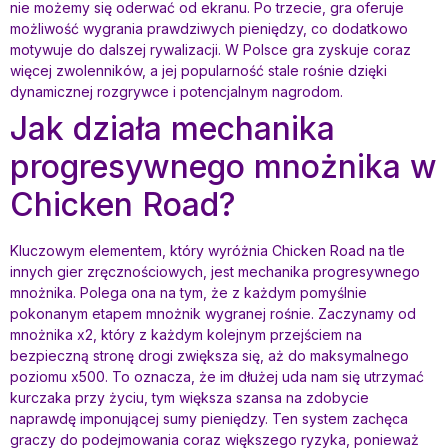
nie możemy się oderwać od ekranu. Po trzecie, gra oferuje
możliwość wygrania prawdziwych pieniędzy, co dodatkowo
motywuje do dalszej rywalizacji. W Polsce gra zyskuje coraz
więcej zwolenników, a jej popularność stale rośnie dzięki
dynamicznej rozgrywce i potencjalnym nagrodom.
Jak działa mechanika
progresywnego mnożnika w
Chicken Road?
Kluczowym elementem, który wyróżnia Chicken Road na tle
innych gier zręcznościowych, jest mechanika progresywnego
mnożnika. Polega ona na tym, że z każdym pomyślnie
pokonanym etapem mnożnik wygranej rośnie. Zaczynamy od
mnożnika x2, który z każdym kolejnym przejściem na
bezpieczną stronę drogi zwiększa się, aż do maksymalnego
poziomu x500. To oznacza, że im dłużej uda nam się utrzymać
kurczaka przy życiu, tym większa szansa na zdobycie
naprawdę imponującej sumy pieniędzy. Ten system zachęca
graczy do podejmowania coraz większego ryzyka, ponieważ