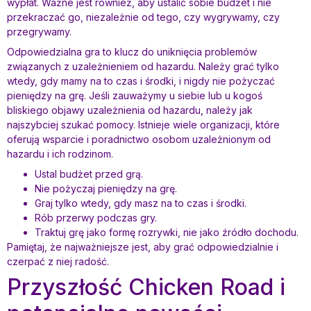
wypłat. Ważne jest również, aby ustalić sobie budżet i nie
przekraczać go, niezależnie od tego, czy wygrywamy, czy
przegrywamy.
Odpowiedzialna gra to klucz do uniknięcia problemów
związanych z uzależnieniem od hazardu. Należy grać tylko
wtedy, gdy mamy na to czas i środki, i nigdy nie pożyczać
pieniędzy na grę. Jeśli zauważymy u siebie lub u kogoś
bliskiego objawy uzależnienia od hazardu, należy jak
najszybciej szukać pomocy. Istnieje wiele organizacji, które
oferują wsparcie i poradnictwo osobom uzależnionym od
hazardu i ich rodzinom.
Ustal budżet przed grą.
Nie pożyczaj pieniędzy na grę.
Graj tylko wtedy, gdy masz na to czas i środki.
Rób przerwy podczas gry.
Traktuj grę jako formę rozrywki, nie jako źródło dochodu.
Pamiętaj, że najważniejsze jest, aby grać odpowiedzialnie i
czerpać z niej radość.
Przyszłość Chicken Road i