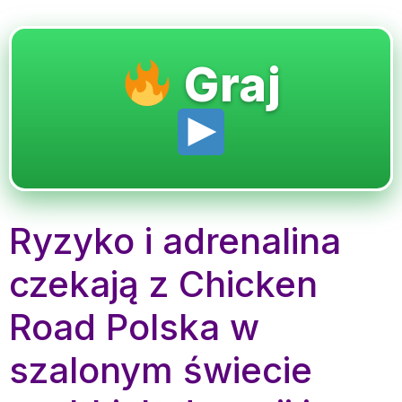
Graj
Ryzyko i adrenalina
czekają z Chicken
Road Polska w
szalonym świecie