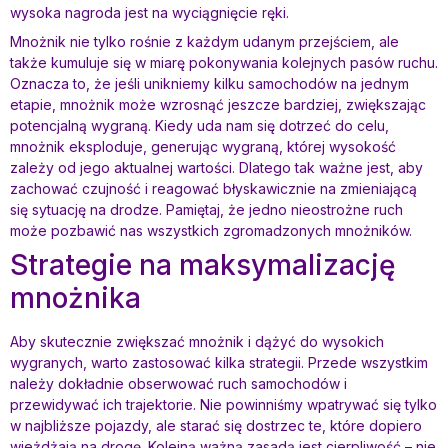
wysoka nagroda jest na wyciągnięcie ręki.
Mnożnik nie tylko rośnie z każdym udanym przejściem, ale
także kumuluje się w miarę pokonywania kolejnych pasów ruchu.
Oznacza to, że jeśli unikniemy kilku samochodów na jednym
etapie, mnożnik może wzrosnąć jeszcze bardziej, zwiększając
potencjalną wygraną. Kiedy uda nam się dotrzeć do celu,
mnożnik eksploduje, generując wygraną, której wysokość
zależy od jego aktualnej wartości. Dlatego tak ważne jest, aby
zachować czujność i reagować błyskawicznie na zmieniającą
się sytuację na drodze. Pamiętaj, że jedno nieostrożne ruch
może pozbawić nas wszystkich zgromadzonych mnożników.
Strategie na maksymalizację
mnożnika
Aby skutecznie zwiększać mnożnik i dążyć do wysokich
wygranych, warto zastosować kilka strategii. Przede wszystkim
należy dokładnie obserwować ruch samochodów i
przewidywać ich trajektorie. Nie powinniśmy wpatrywać się tylko
w najbliższe pojazdy, ale starać się dostrzec te, które dopiero
wjeżdżają na drogę. Kolejną ważną zasadą jest cierpliwość – nie