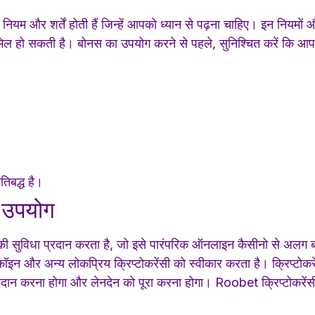
ियम और शर्तें होती हैं जिन्हें आपको ध्यान से पढ़ना चाहिए। इन नियमों 
हो सकती है। बोनस का उपयोग करने से पहले, सुनिश्चित करें कि आप सभ
िबद्ध है।
ा उपयोग
ी सुविधा प्रदान करता है, जो इसे पारंपरिक ऑनलाइन कैसीनो से अलग बनात
न और अन्य लोकप्रिय क्रिप्टोकरेंसी को स्वीकार करता है। क्रिप्टो
ान करना होगा और लेनदेन को पूरा करना होगा। Roobet क्रिप्टोकरेंसी क