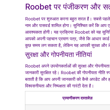
Roobet पर पंजीकरण और सत्य
Roobet पर शुरुआत करना बहुत सरल है। सबसे पहले, आ
नाम और पासवर्ड शामिल होगा। सुनिश्चित करें कि आप 
आवश्यकता होगी। यह प्रक्रिया Roobet को यह सुनिश्चि
आपको अपनी पहचान प्रमाण पत्र, जैसे कि आधार कार्ड या
कुछ समय लग सकता है, लेकिन यह आपकी सुरक्षा और Ro
सुरक्षा और गोपनीयता नीतियां
Roobet अपने उपयोगकर्ताओं की सुरक्षा और गोपनीयता को
जानकारी सुरक्षित रहे। Roobet की गोपनीयता नीति स्प
बताती है कि आप अपनी जानकारी को कैसे अपडेट और हटा स
विश्वसनीयता और निष्पक्षता की गारंटी देता है।
प्रमाणीकरण दस्तावेज़