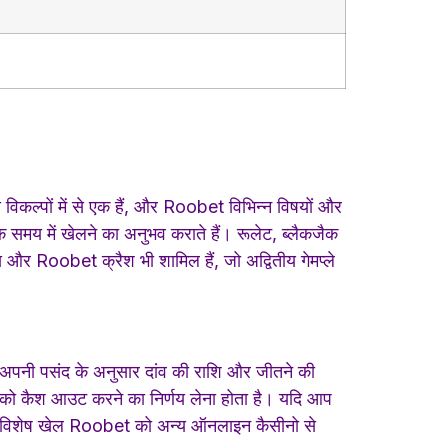
िकल्पों में से एक हैं, और Roobet विभिन्न विषयों और
 समय में खेलने का अनुभव कराते हैं। रूलेट, ब्लैकजैक
र Roobet क्रैश भी शामिल हैं, जो अद्वितीय गेमप्ले
अपनी पसंद के अनुसार दांव की राशि और जीतने की
 को कैश आउट करने का निर्णय लेना होता है। यदि आप
 ये विशेष खेल Roobet को अन्य ऑनलाइन कैसीनो से