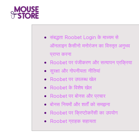
संबद्धता Roobet Login के माध्यम से
ऑनलाइन कैसीनो मनोरंजन का विस्तृत अनुभव
प्राप्त करना
Roobet पर पंजीकरण और सत्यापन प्रक्रिया
सुरक्षा और गोपनीयता नीतियां
Roobet पर उपलब्ध खेल
Roobet के विशेष खेल
Roobet पर बोनस और प्रचार
बोनस नियमों और शर्तों को समझना
Roobet पर क्रिप्टोकरेंसी का उपयोग
Roobet ग्राहक सहायता