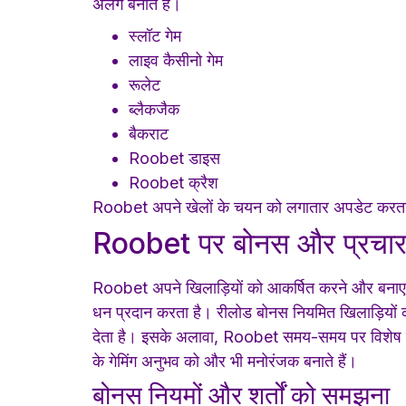
अलग बनाते हैं।
स्लॉट गेम
लाइव कैसीनो गेम
रूलेट
ब्लैकजैक
बैकराट
Roobet डाइस
Roobet क्रैश
Roobet अपने खेलों के चयन को लगातार अपडेट करता र
Roobet पर बोनस और प्रचा
Roobet अपने खिलाड़ियों को आकर्षित करने और बनाए 
धन प्रदान करता है। रीलोड बोनस नियमित खिलाड़ियों
देता है। इसके अलावा, Roobet समय-समय पर विशेष प्र
के गेमिंग अनुभव को और भी मनोरंजक बनाते हैं।
बोनस नियमों और शर्तों को समझना