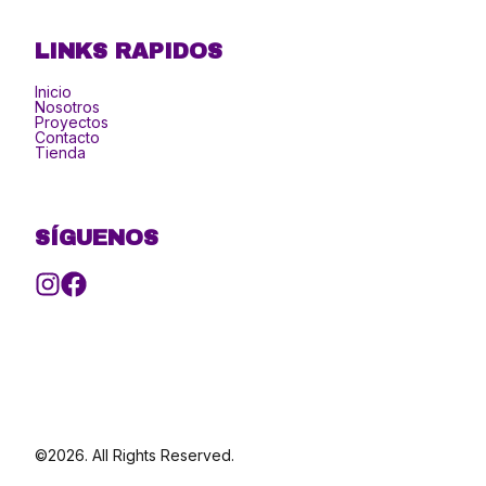
LINKS RAPIDOS
Inicio
Nosotros
Proyectos
Contacto
Tienda
SÍGUENOS
©2026.
All Rights Reserved.