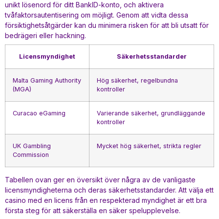
unikt lösenord för ditt BankID-konto, och aktivera
tvåfaktorsautentisering om möjligt. Genom att vidta dessa
försiktighetsåtgärder kan du minimera risken för att bli utsatt för
bedrägeri eller hackning.
Licensmyndighet
Säkerhetsstandarder
Malta Gaming Authority
Hög säkerhet, regelbundna
(MGA)
kontroller
Curacao eGaming
Varierande säkerhet, grundläggande
kontroller
UK Gambling
Mycket hög säkerhet, strikta regler
Commission
Tabellen ovan ger en översikt över några av de vanligaste
licensmyndigheterna och deras säkerhetsstandarder. Att välja ett
casino med en licens från en respekterad myndighet är ett bra
första steg för att säkerställa en säker spelupplevelse.