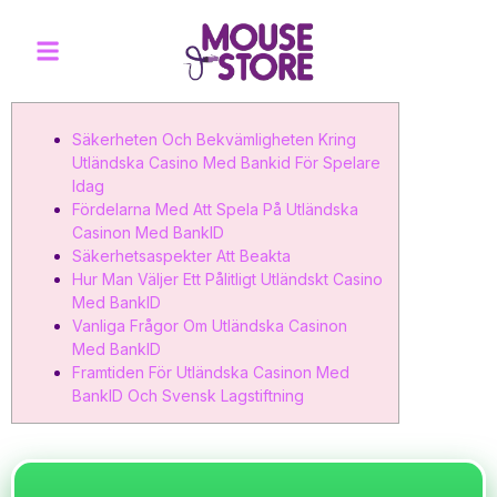
Säkerheten Och Bekvämligheten Kring
Utländska Casino Med Bankid För Spelare
Idag
Fördelarna Med Att Spela På Utländska
Casinon Med BankID
Säkerhetsaspekter Att Beakta
Hur Man Väljer Ett Pålitligt Utländskt Casino
Med BankID
Vanliga Frågor Om Utländska Casinon
Med BankID
Framtiden För Utländska Casinon Med
BankID Och Svensk Lagstiftning