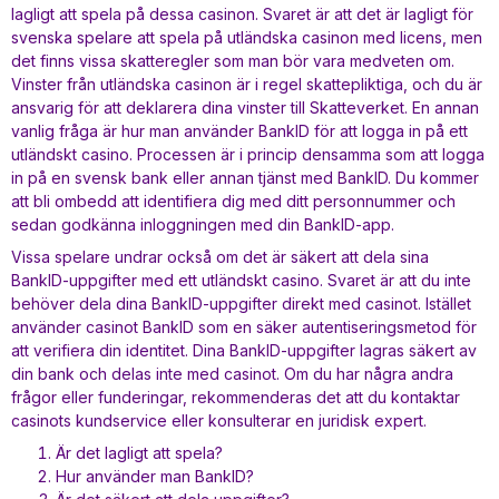
lagligt att spela på dessa casinon. Svaret är att det är lagligt för
svenska spelare att spela på utländska casinon med licens, men
det finns vissa skatteregler som man bör vara medveten om.
Vinster från utländska casinon är i regel skattepliktiga, och du är
ansvarig för att deklarera dina vinster till Skatteverket. En annan
vanlig fråga är hur man använder BankID för att logga in på ett
utländskt casino. Processen är i princip densamma som att logga
in på en svensk bank eller annan tjänst med BankID. Du kommer
att bli ombedd att identifiera dig med ditt personnummer och
sedan godkänna inloggningen med din BankID-app.
Vissa spelare undrar också om det är säkert att dela sina
BankID-uppgifter med ett utländskt casino. Svaret är att du inte
behöver dela dina BankID-uppgifter direkt med casinot. Istället
använder casinot BankID som en säker autentiseringsmetod för
att verifiera din identitet. Dina BankID-uppgifter lagras säkert av
din bank och delas inte med casinot. Om du har några andra
frågor eller funderingar, rekommenderas det att du kontaktar
casinots kundservice eller konsulterar en juridisk expert.
Är det lagligt att spela?
Hur använder man BankID?