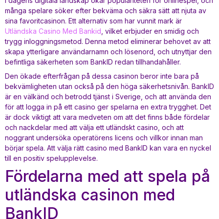
I dagens digitala landskap ökar populariteten för onlinespel, och
många spelare söker efter bekväma och säkra sätt att njuta av
sina favoritcasinon. Ett alternativ som har vunnit mark är
Utländska Casino Med Bankid
, vilket erbjuder en smidig och
trygg inloggningsmetod. Denna metod eliminerar behovet av att
skapa ytterligare användarnamn och lösenord, och utnyttjar den
befintliga säkerheten som BankID redan tillhandahåller.
Den ökade efterfrågan på dessa casinon beror inte bara på
bekvämligheten utan också på den höga säkerhetsnivån. BankID
är en välkänd och betrodd tjänst i Sverige, och att använda den
för att logga in på ett casino ger spelarna en extra trygghet. Det
är dock viktigt att vara medveten om att det finns både fördelar
och nackdelar med att välja ett utländskt casino, och att
noggrant undersöka operatörens licens och villkor innan man
börjar spela. Att välja rätt casino med BankID kan vara en nyckel
till en positiv spelupplevelse.
Fördelarna med att spela på
utländska casinon med
BankID