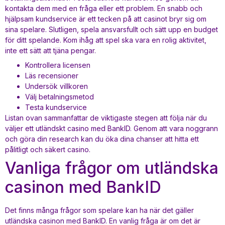
kontakta dem med en fråga eller ett problem. En snabb och
hjälpsam kundservice är ett tecken på att casinot bryr sig om
sina spelare. Slutligen, spela ansvarsfullt och sätt upp en budget
för ditt spelande. Kom ihåg att spel ska vara en rolig aktivitet,
inte ett sätt att tjäna pengar.
Kontrollera licensen
Läs recensioner
Undersök villkoren
Välj betalningsmetod
Testa kundservice
Listan ovan sammanfattar de viktigaste stegen att följa när du
väljer ett utländskt casino med BankID. Genom att vara noggrann
och göra din research kan du öka dina chanser att hitta ett
pålitligt och säkert casino.
Vanliga frågor om utländska
casinon med BankID
Det finns många frågor som spelare kan ha när det gäller
utländska casinon med BankID. En vanlig fråga är om det är