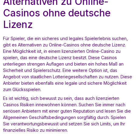
Alternativen zu Online-
Casinos ohne deutsche
Lizenz
Für Spieler, die ein sicheres und legales Spielerlebnis suchen,
gibt es Alternativen zu Online-Casinos ohne deutsche Lizenz.
Eine Möglichkeit ist, in einem lizenzierten Online-Casino zu
spielen, das eine deutsche Lizenz besitzt. Diese Casinos
unterliegen strengen Auflagen und bieten ein hohes Maß an
Sicherheit und Spielerschutz. Eine weitere Option ist, das
Angebot von staatlichen Lotteriegesellschaften zu nutzen. Diese
Anbieter bieten ebenfalls eine legale und sichere Möglichkeit
zum Glücksspielen.
Es ist wichtig, sich bewusst zu sein, dass auch lizenzierten
Casinos Risiken innewohnen können. Suchen Sie immer nach
seriösen Anbietern mit einer guten Reputation und lesen Sie die
Allgemeinen Geschäftsbedingungen sorgfältig durch. Spielen
Sie verantwortungsbewusst und setzen Sie sich Limits, um Ihr
finanzielles Risiko zu minimieren.