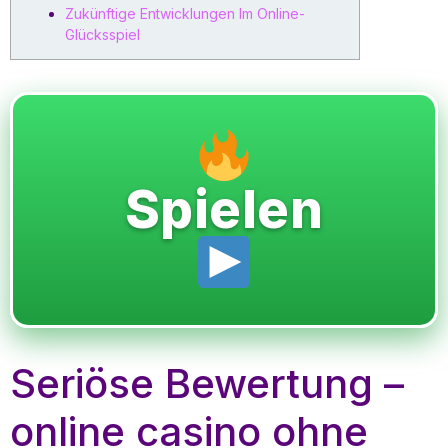
Zukünftige Entwicklungen Im Online-
Glücksspiel
Spielen
Seriöse Bewertung –
online casino ohne