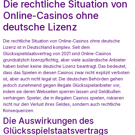
Die rechtliche Situation von
Online-Casinos ohne
deutsche Lizenz
Die rechtliche Situation von Online-Casinos ohne deutsche
Lizenz ist in Deutschland komplex. Seit dem
Glücksspielstaatsvertrag von 2021 sind Online-Casinos
grundsätzlich lizenzpflichtig, aber viele ausländische Anbieter
haben bisher keine deutsche Lizenz beantragt. Das bedeutet,
dass das Spielen in diesen Casinos zwar nicht explizit verboten
ist, aber auch nicht legal ist. Die deutschen Behörden gehen
jedoch zunehmend gegen illegale Glücksspielanbieter vor,
indem sie deren Webseiten sperren lassen und Geldbußen
verhängen. Spieler, die in illegalen Casinos spielen, riskieren
nicht nur den Verlust ihres Geldes, sondern auch rechtliche
Konsequenzen.
Die Auswirkungen des
Glücksspielstaatsvertrags