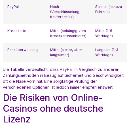
PayPal
Hoch
Schnell (nahezu
(Verschlüsselung,
Echtzeit)
Käuferschutz)
Kreditkarte
Mittel (abhängig vom
Mittel (1-5
Kreditkartenanbieter)
Werktage)
Banküberweisung
Mittel (sicher, aber
Langsam (1-3
langsamer)
Werktage)
Die Tabelle verdeutlicht, dass PayPal im Vergleich zu anderen
Zahlungsmethoden in Bezug auf Sicherheit und Geschwindigkeit
oft die Nase vorn hat. Eine sorgfältige Prüfung der
verschiedenen Optionen ist jedoch immer empfehlenswert.
Die Risiken von Online-
Casinos ohne deutsche
Lizenz