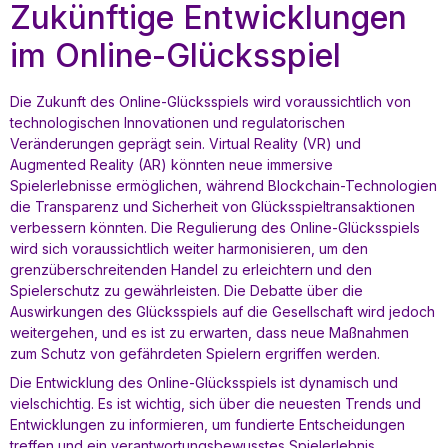
Zukünftige Entwicklungen
im Online-Glücksspiel
Die Zukunft des Online-Glücksspiels wird voraussichtlich von
technologischen Innovationen und regulatorischen
Veränderungen geprägt sein. Virtual Reality (VR) und
Augmented Reality (AR) könnten neue immersive
Spielerlebnisse ermöglichen, während Blockchain-Technologien
die Transparenz und Sicherheit von Glücksspieltransaktionen
verbessern könnten. Die Regulierung des Online-Glücksspiels
wird sich voraussichtlich weiter harmonisieren, um den
grenzüberschreitenden Handel zu erleichtern und den
Spielerschutz zu gewährleisten. Die Debatte über die
Auswirkungen des Glücksspiels auf die Gesellschaft wird jedoch
weitergehen, und es ist zu erwarten, dass neue Maßnahmen
zum Schutz von gefährdeten Spielern ergriffen werden.
Die Entwicklung des Online-Glücksspiels ist dynamisch und
vielschichtig. Es ist wichtig, sich über die neuesten Trends und
Entwicklungen zu informieren, um fundierte Entscheidungen
treffen und ein verantwortungsbewusstes Spielerlebnis