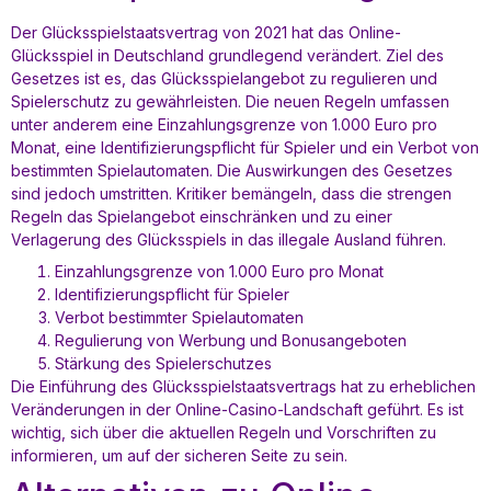
Der Glücksspielstaatsvertrag von 2021 hat das Online-
Glücksspiel in Deutschland grundlegend verändert. Ziel des
Gesetzes ist es, das Glücksspielangebot zu regulieren und
Spielerschutz zu gewährleisten. Die neuen Regeln umfassen
unter anderem eine Einzahlungsgrenze von 1.000 Euro pro
Monat, eine Identifizierungspflicht für Spieler und ein Verbot von
bestimmten Spielautomaten. Die Auswirkungen des Gesetzes
sind jedoch umstritten. Kritiker bemängeln, dass die strengen
Regeln das Spielangebot einschränken und zu einer
Verlagerung des Glücksspiels in das illegale Ausland führen.
Einzahlungsgrenze von 1.000 Euro pro Monat
Identifizierungspflicht für Spieler
Verbot bestimmter Spielautomaten
Regulierung von Werbung und Bonusangeboten
Stärkung des Spielerschutzes
Die Einführung des Glücksspielstaatsvertrags hat zu erheblichen
Veränderungen in der Online-Casino-Landschaft geführt. Es ist
wichtig, sich über die aktuellen Regeln und Vorschriften zu
informieren, um auf der sicheren Seite zu sein.