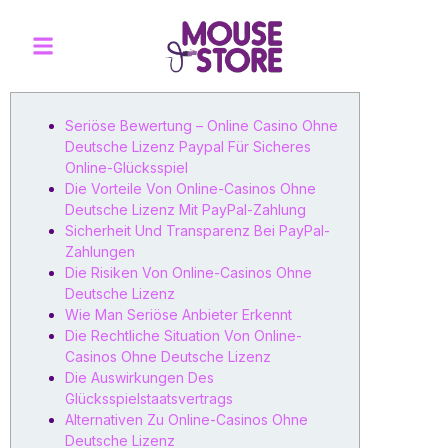
Seriöse Bewertung – Online Casino Ohne
Deutsche Lizenz Paypal Für Sicheres
Online-Glücksspiel
Die Vorteile Von Online-Casinos Ohne
Deutsche Lizenz Mit PayPal-Zahlung
Sicherheit Und Transparenz Bei PayPal-
Zahlungen
Die Risiken Von Online-Casinos Ohne
Deutsche Lizenz
Wie Man Seriöse Anbieter Erkennt
Die Rechtliche Situation Von Online-
Casinos Ohne Deutsche Lizenz
Die Auswirkungen Des
Glücksspielstaatsvertrags
Alternativen Zu Online-Casinos Ohne
Deutsche Lizenz