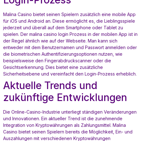
Malina Casino bietet seinen Spielern zusätzlich eine mobile App
für iOS und Android an. Diese ermöglicht es, die Lieblingsspiele
jederzeit und überall auf dem Smartphone oder Tablet zu
spielen. Der malina casino login Prozess in der mobilen App ist in
der Regel ähnlich wie auf der Webseite. Man kann sich
entweder mit dem Benutzernamen und Passwort anmelden oder
die biometrischen Authentifizierungsoptionen nutzen, wie
beispielsweise den Fingerabdruckscanner oder die
Gesichtserkennung. Dies bietet eine zusätzliche
Sicherheitsebene und vereinfacht den Login-Prozess erheblich.
Aktuelle Trends und
zukünftige Entwicklungen
Die Online-Casino-Industrie unterliegt ständigen Veränderungen
und Innovationen. Ein aktueller Trend ist die zunehmende
Integration von Kryptowährungen als Zahlungsmittel. Malina
Casino bietet seinen Spielern bereits die Möglichkeit, Ein- und
Auszahlungen mit verschiedenen Kryptowährungen