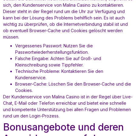
sich, den Kundenservice von Malina Casino zu kontaktieren.
Dieser steht in der Regel rund um die Uhr zur Verfügung und
kann bei der Lösung des Problems behilflich sein. Es ist auch
wichtig zu überprüfen, ob die Internetverbindung stabil ist und
ob eventuell Browser-Cache und Cookies gelöscht werden
müssen.
Vergessenes Passwort: Nutzen Sie die
Passwortwiederherstellungsfunktion.
Falsche Eingabe: Achten Sie auf Groß- und
Kleinschreibung sowie Tippfehler.
Technische Probleme: Kontaktieren Sie den
Kundenservice.
Browser-Cache: Löschen Sie den Browser-Cache und die
Cookies.
Der Kundenservice von Malina Casino ist in der Regel über Live-
Chat, E-Mail oder Telefon erreichbar und bietet eine schnelle
und kompetente Unterstützung bei allen Fragen und Problemen
rund um den Login-Prozess.
Bonusangebote und deren