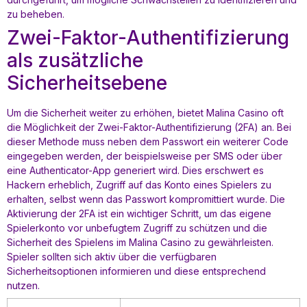
zu beheben.
Zwei-Faktor-Authentifizierung
als zusätzliche
Sicherheitsebene
Um die Sicherheit weiter zu erhöhen, bietet Malina Casino oft
die Möglichkeit der Zwei-Faktor-Authentifizierung (2FA) an. Bei
dieser Methode muss neben dem Passwort ein weiterer Code
eingegeben werden, der beispielsweise per SMS oder über
eine Authenticator-App generiert wird. Dies erschwert es
Hackern erheblich, Zugriff auf das Konto eines Spielers zu
erhalten, selbst wenn das Passwort kompromittiert wurde. Die
Aktivierung der 2FA ist ein wichtiger Schritt, um das eigene
Spielerkonto vor unbefugtem Zugriff zu schützen und die
Sicherheit des Spielens im Malina Casino zu gewährleisten.
Spieler sollten sich aktiv über die verfügbaren
Sicherheitsoptionen informieren und diese entsprechend
nutzen.