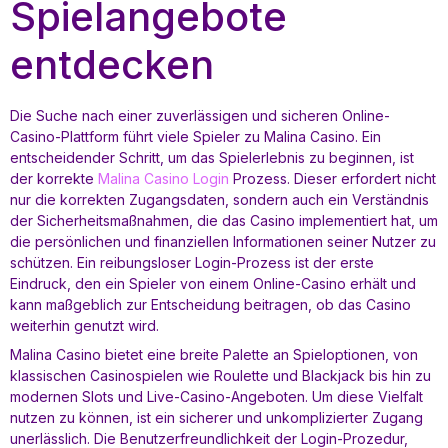
Spielangebote
entdecken
Die Suche nach einer zuverlässigen und sicheren Online-
Casino-Plattform führt viele Spieler zu Malina Casino. Ein
entscheidender Schritt, um das Spielerlebnis zu beginnen, ist
der korrekte
Malina Casino Login
Prozess. Dieser erfordert nicht
nur die korrekten Zugangsdaten, sondern auch ein Verständnis
der Sicherheitsmaßnahmen, die das Casino implementiert hat, um
die persönlichen und finanziellen Informationen seiner Nutzer zu
schützen. Ein reibungsloser Login-Prozess ist der erste
Eindruck, den ein Spieler von einem Online-Casino erhält und
kann maßgeblich zur Entscheidung beitragen, ob das Casino
weiterhin genutzt wird.
Malina Casino bietet eine breite Palette an Spieloptionen, von
klassischen Casinospielen wie Roulette und Blackjack bis hin zu
modernen Slots und Live-Casino-Angeboten. Um diese Vielfalt
nutzen zu können, ist ein sicherer und unkomplizierter Zugang
unerlässlich. Die Benutzerfreundlichkeit der Login-Prozedur,