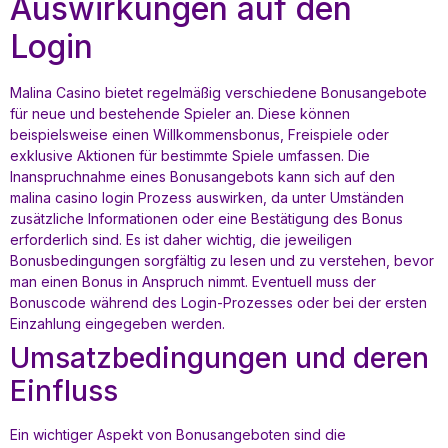
Auswirkungen auf den
Login
Malina Casino bietet regelmäßig verschiedene Bonusangebote
für neue und bestehende Spieler an. Diese können
beispielsweise einen Willkommensbonus, Freispiele oder
exklusive Aktionen für bestimmte Spiele umfassen. Die
Inanspruchnahme eines Bonusangebots kann sich auf den
malina casino login Prozess auswirken, da unter Umständen
zusätzliche Informationen oder eine Bestätigung des Bonus
erforderlich sind. Es ist daher wichtig, die jeweiligen
Bonusbedingungen sorgfältig zu lesen und zu verstehen, bevor
man einen Bonus in Anspruch nimmt. Eventuell muss der
Bonuscode während des Login-Prozesses oder bei der ersten
Einzahlung eingegeben werden.
Umsatzbedingungen und deren
Einfluss
Ein wichtiger Aspekt von Bonusangeboten sind die