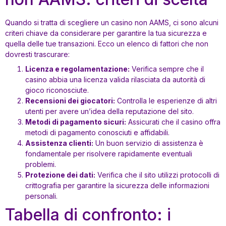
Quando si tratta di scegliere un casino non AAMS, ci sono alcuni
criteri chiave da considerare per garantire la tua sicurezza e
quella delle tue transazioni. Ecco un elenco di fattori che non
dovresti trascurare:
Licenza e regolamentazione:
Verifica sempre che il
casino abbia una licenza valida rilasciata da autorità di
gioco riconosciute.
Recensioni dei giocatori:
Controlla le esperienze di altri
utenti per avere un’idea della reputazione del sito.
Metodi di pagamento sicuri:
Assicurati che il casino offra
metodi di pagamento conosciuti e affidabili.
Assistenza clienti:
Un buon servizio di assistenza è
fondamentale per risolvere rapidamente eventuali
problemi.
Protezione dei dati:
Verifica che il sito utilizzi protocolli di
crittografia per garantire la sicurezza delle informazioni
personali.
Tabella di confronto: i