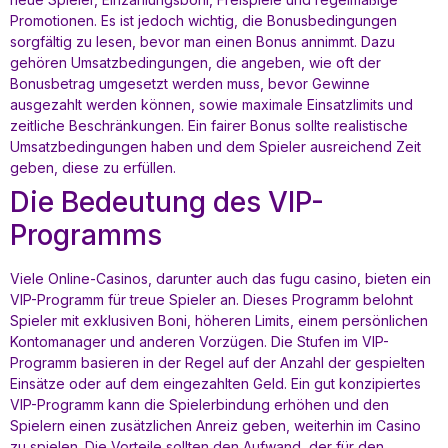
Promotionen. Es ist jedoch wichtig, die Bonusbedingungen
sorgfältig zu lesen, bevor man einen Bonus annimmt. Dazu
gehören Umsatzbedingungen, die angeben, wie oft der
Bonusbetrag umgesetzt werden muss, bevor Gewinne
ausgezahlt werden können, sowie maximale Einsatzlimits und
zeitliche Beschränkungen. Ein fairer Bonus sollte realistische
Umsatzbedingungen haben und dem Spieler ausreichend Zeit
geben, diese zu erfüllen.
Die Bedeutung des VIP-
Programms
Viele Online-Casinos, darunter auch das
fugu casino
, bieten ein
VIP-Programm für treue Spieler an. Dieses Programm belohnt
Spieler mit exklusiven Boni, höheren Limits, einem persönlichen
Kontomanager und anderen Vorzügen. Die Stufen im VIP-
Programm basieren in der Regel auf der Anzahl der gespielten
Einsätze oder auf dem eingezahlten Geld. Ein gut konzipiertes
VIP-Programm kann die Spielerbindung erhöhen und den
Spielern einen zusätzlichen Anreiz geben, weiterhin im Casino
zu spielen. Die Vorteile sollten den Aufwand, der für den