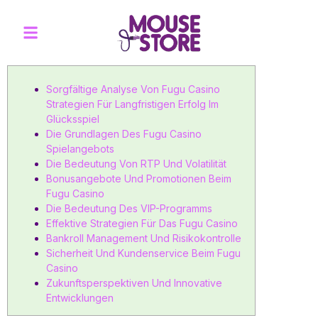
Sorgfältige Analyse Von Fugu Casino
Strategien Für Langfristigen Erfolg Im
Glücksspiel
Die Grundlagen Des Fugu Casino
Spielangebots
Die Bedeutung Von RTP Und Volatilität
Bonusangebote Und Promotionen Beim
Fugu Casino
Die Bedeutung Des VIP-Programms
Effektive Strategien Für Das Fugu Casino
Bankroll Management Und Risikokontrolle
Sicherheit Und Kundenservice Beim Fugu
Casino
Zukunftsperspektiven Und Innovative
Entwicklungen