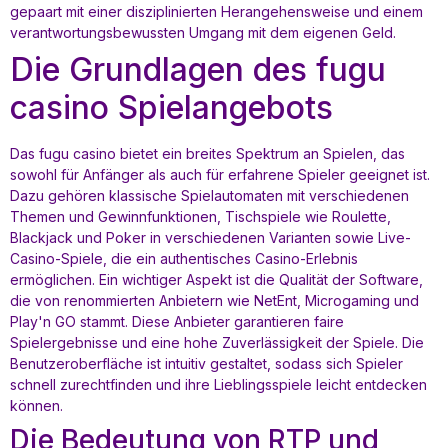
gepaart mit einer disziplinierten Herangehensweise und einem
verantwortungsbewussten Umgang mit dem eigenen Geld.
Die Grundlagen des fugu
casino Spielangebots
Das
fugu casino
bietet ein breites Spektrum an Spielen, das
sowohl für Anfänger als auch für erfahrene Spieler geeignet ist.
Dazu gehören klassische Spielautomaten mit verschiedenen
Themen und Gewinnfunktionen, Tischspiele wie Roulette,
Blackjack und Poker in verschiedenen Varianten sowie Live-
Casino-Spiele, die ein authentisches Casino-Erlebnis
ermöglichen. Ein wichtiger Aspekt ist die Qualität der Software,
die von renommierten Anbietern wie NetEnt, Microgaming und
Play'n GO stammt. Diese Anbieter garantieren faire
Spielergebnisse und eine hohe Zuverlässigkeit der Spiele. Die
Benutzeroberfläche ist intuitiv gestaltet, sodass sich Spieler
schnell zurechtfinden und ihre Lieblingsspiele leicht entdecken
können.
Die Bedeutung von RTP und