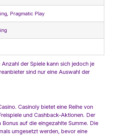
ing, Pragmatic Play
ing
Anzahl der Spiele kann sich jedoch je
eanbieter sind nur eine Auswahl der
asino. Casinoly bietet eine Reihe von
 Freispiele und Cashback-Aktionen. Der
n Bonus auf die eingezahlte Summe. Die
mals umgesetzt werden, bevor eine