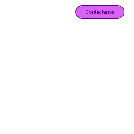
Contáctanos