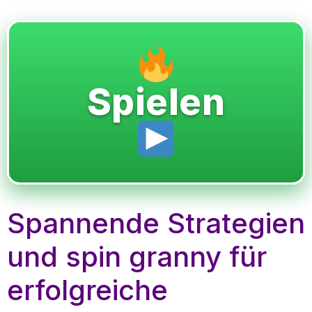
Spielen
Spannende Strategien
und spin granny für
erfolgreiche