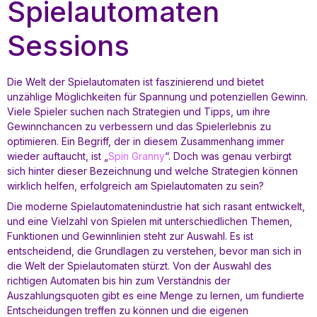
Spielautomaten
Sessions
Die Welt der Spielautomaten ist faszinierend und bietet
unzählige Möglichkeiten für Spannung und potenziellen Gewinn.
Viele Spieler suchen nach Strategien und Tipps, um ihre
Gewinnchancen zu verbessern und das Spielerlebnis zu
optimieren. Ein Begriff, der in diesem Zusammenhang immer
wieder auftaucht, ist „
Spin Granny
“. Doch was genau verbirgt
sich hinter dieser Bezeichnung und welche Strategien können
wirklich helfen, erfolgreich am Spielautomaten zu sein?
Die moderne Spielautomatenindustrie hat sich rasant entwickelt,
und eine Vielzahl von Spielen mit unterschiedlichen Themen,
Funktionen und Gewinnlinien steht zur Auswahl. Es ist
entscheidend, die Grundlagen zu verstehen, bevor man sich in
die Welt der Spielautomaten stürzt. Von der Auswahl des
richtigen Automaten bis hin zum Verständnis der
Auszahlungsquoten gibt es eine Menge zu lernen, um fundierte
Entscheidungen treffen zu können und die eigenen