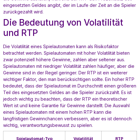
eingesetzten Geldes angibt, der im Laufe der Zeit an die Spieler
zurückgezahlt wird.
Die Bedeutung von Volatilität
und RTP
Die Volatilität eines Spielautomaten kann als Risikofaktor
betrachtet werden. Spielautomaten mit hoher Volatilität bieten
zwar potenziell höhere Gewinne, zahlen aber seltener aus.
Spielautomaten mit niedriger Volatilität zahlen häufiger, aber die
Gewinne sind in der Regel geringer. Der RTP ist ein weiterer
wichtiger Faktor, den man berücksichtigen sollte. Ein hoher RTP
bedeutet, dass der Spielautomat im Durchschnitt einen größeren
Teil des eingesetzten Geldes an die Spieler zurückzahlt. Es ist
jedoch wichtig zu beachten, dass der RTP ein theoretischer
Wert ist und keine Garantie für Gewinne darstellt. Die Auswahl
eines Spielautomaten mit einem hohen RTP kann die
langfristigen Gewinnchancen verbessern, aber es ist dennoch
wichtig, verantwortungsbewusst zu spielen.
Spielautomat-Typ
Volatilität
RTP