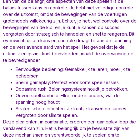
Een van de belangrijkste aspecten van deze spellen is de
balans tussen kans en controle. Je hebt niet volledige controle
over de uitkomst, omdat de bewegingen van de voertuigen
grotendeels willekeurig zijn. Echter, je hebt wel controle over de
bewegingen van de kip, en je kunt je kansen op succes
vergroten door strategisch te handelen en snel te reageren. Dit
evenwicht tussen kans en controle draagt bij aan de spanning
en de verslavende aard van het spel. Het gevoel dat je de
uitkomst enigszins kunt beïnvloeden, maakt de overwinning des
te bevredigender.
Eenvoudige bediening: Gemakkelijk te leren, moeilijk te
beheersen.
Snelle gameplay: Perfect voor korte speelsessies.
Dopamine rush: Beloningssysteem houdt je betrokken.
Onvoorspelbaarheid: Elke ronde is anders, wat de
spanning hoog houdt.
Strategische elementen: Je kunt je kansen op succes
vergroten door slim te spelen.
Deze elementen, in combinatie, creëren een gameplay-loop die
verslavend kan zijn. Het is belangrijk om je bewust te zijn van
deze mechanismen en verantwoordelijk te spelen om te