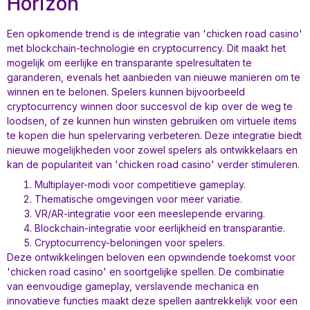
Horizon
Een opkomende trend is de integratie van 'chicken road casino'
met blockchain-technologie en cryptocurrency. Dit maakt het
mogelijk om eerlijke en transparante spelresultaten te
garanderen, evenals het aanbieden van nieuwe manieren om te
winnen en te belonen. Spelers kunnen bijvoorbeeld
cryptocurrency winnen door succesvol de kip over de weg te
loodsen, of ze kunnen hun winsten gebruiken om virtuele items
te kopen die hun spelervaring verbeteren. Deze integratie biedt
nieuwe mogelijkheden voor zowel spelers als ontwikkelaars en
kan de populariteit van 'chicken road casino' verder stimuleren.
Multiplayer-modi voor competitieve gameplay.
Thematische omgevingen voor meer variatie.
VR/AR-integratie voor een meeslepende ervaring.
Blockchain-integratie voor eerlijkheid en transparantie.
Cryptocurrency-beloningen voor spelers.
Deze ontwikkelingen beloven een opwindende toekomst voor
'chicken road casino' en soortgelijke spellen. De combinatie
van eenvoudige gameplay, verslavende mechanica en
innovatieve functies maakt deze spellen aantrekkelijk voor een