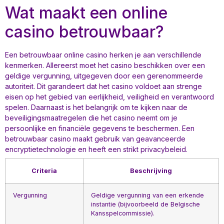
Wat maakt een online
casino betrouwbaar?
Een betrouwbaar online casino herken je aan verschillende
kenmerken. Allereerst moet het casino beschikken over een
geldige vergunning, uitgegeven door een gerenommeerde
autoriteit. Dit garandeert dat het casino voldoet aan strenge
eisen op het gebied van eerlijkheid, veiligheid en verantwoord
spelen. Daarnaast is het belangrijk om te kijken naar de
beveiligingsmaatregelen die het casino neemt om je
persoonlijke en financiële gegevens te beschermen. Een
betrouwbaar casino maakt gebruik van geavanceerde
encryptietechnologie en heeft een strikt privacybeleid.
Criteria
Beschrijving
Vergunning
Geldige vergunning van een erkende
instantie (bijvoorbeeld de Belgische
Kansspelcommissie).