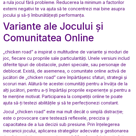
a rula jocul fără probleme. Reducerea la minimum a factorilor
externi negativi te va ajuta să te concentrezi mai bine asupra
jocului și să-ți îmbunătățești performanța.
Variante ale Jocului și
Comunitatea Online
„chicken road” a inspirat o multitudine de variante și moduri de
joc, fiecare cu propriile sale particularități. Unele versiuni includ
diferite tipuri de obstacole, puteri speciale, sau personaje de
deblocat. Există, de asemenea, o comunitate online activă de
jucători de „chicken road” care împărtășesc sfaturi, strategii și
scoruri mari. Alătură-te acestei comunități pentru a învăța de la
alți jucători, pentru a-ți împărtăși propriile experiențe și pentru a
te menține motivat. Participarea la competiții online te poate
ajuta să-ți testezi abilitățile și să te perfecționezi constant.
Jocul „chicken road” este mai mult decât o simplă distracție;
este o provocare care testează reflexele, precizia și
capacitatea de a lua decizii sub presiune. Prin înțelegerea
mecanicii jocului, aplicarea strategiilor adecvate și gestionarea