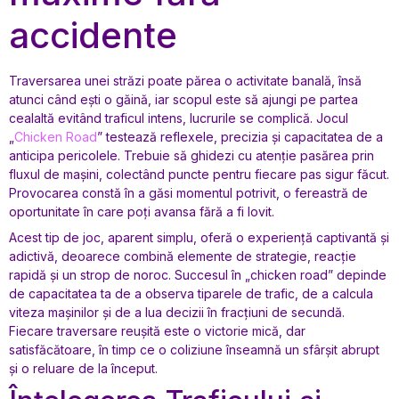
accidente
Traversarea unei străzi poate părea o activitate banală, însă
atunci când ești o găină, iar scopul este să ajungi pe partea
cealaltă evitând traficul intens, lucrurile se complică. Jocul
„
Chicken Road
” testează reflexele, precizia și capacitatea de a
anticipa pericolele. Trebuie să ghidezi cu atenție pasărea prin
fluxul de mașini, colectând puncte pentru fiecare pas sigur făcut.
Provocarea constă în a găsi momentul potrivit, o fereastră de
oportunitate în care poți avansa fără a fi lovit.
Acest tip de joc, aparent simplu, oferă o experiență captivantă și
adictivă, deoarece combină elemente de strategie, reacție
rapidă și un strop de noroc. Succesul în „chicken road” depinde
de capacitatea ta de a observa tiparele de trafic, de a calcula
viteza mașinilor și de a lua decizii în fracțiuni de secundă.
Fiecare traversare reușită este o victorie mică, dar
satisfăcătoare, în timp ce o coliziune înseamnă un sfârșit abrupt
și o reluare de la început.