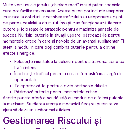
Multe versiuni ale jocului „chicken road” includ puteri speciale
care pot facilita traversarea. Aceste puteri pot include temporar
imunitate la coliziuni, încetinirea traficului sau teleportarea găinii
pe partea cealaltă a drumului. Învață cum funcționează fiecare
putere și folosește-le strategic pentru a maximiza șansele de
succes. Nu risipi puterile în situații ușoare; păstrează-le pentru
momentele critice în care ai nevoie de un avantaj suplimentar. Fii
atent la modul în care poți combina puterile pentru a obține
efecte sinergice.
Folosește imunitatea la coliziuni pentru a traversa zone cu
trafic intens.
Încetinește traficul pentru a crea o fereastră mai largă de
oportunitate.
Teleportează-te pentru a evita obstacole dificile.
Păstrează puterile pentru momentele critice.
Aceste puncte oferă o scurtă listă cu moduri de a folosi puterile
la maximum. Studierea atentă a mecanicii fiecărei puteri te va
ajuta să devii un jucător mai eficient.
Gestionarea Riscului și