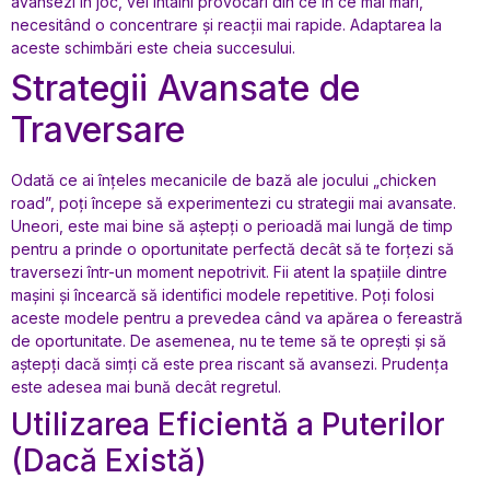
avansezi în joc, vei întâlni provocări din ce în ce mai mari,
necesitând o concentrare și reacții mai rapide. Adaptarea la
aceste schimbări este cheia succesului.
Strategii Avansate de
Traversare
Odată ce ai înțeles mecanicile de bază ale jocului „chicken
road”, poți începe să experimentezi cu strategii mai avansate.
Uneori, este mai bine să aștepți o perioadă mai lungă de timp
pentru a prinde o oportunitate perfectă decât să te forțezi să
traversezi într-un moment nepotrivit. Fii atent la spațiile dintre
mașini și încearcă să identifici modele repetitive. Poți folosi
aceste modele pentru a prevedea când va apărea o fereastră
de oportunitate. De asemenea, nu te teme să te oprești și să
aștepți dacă simți că este prea riscant să avansezi. Prudența
este adesea mai bună decât regretul.
Utilizarea Eficientă a Puterilor
(Dacă Există)