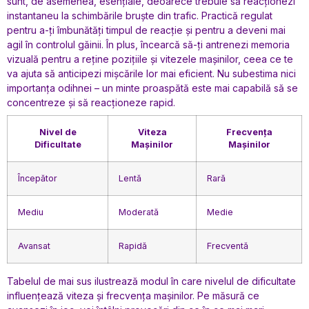
sunt, de asemenea, esențiale, deoarece trebuie să reacționezi
instantaneu la schimbările bruște din trafic. Practică regulat
pentru a-ți îmbunătăți timpul de reacție și pentru a deveni mai
agil în controlul găinii. În plus, încearcă să-ți antrenezi memoria
vizuală pentru a reține pozițiile și vitezele mașinilor, ceea ce te
va ajuta să anticipezi mișcările lor mai eficient. Nu subestima nici
importanța odihnei – un minte proaspătă este mai capabilă să se
concentreze și să reacționeze rapid.
Nivel de
Viteza
Frecvența
Dificultate
Mașinilor
Mașinilor
Începător
Lentă
Rară
Mediu
Moderată
Medie
Avansat
Rapidă
Frecventă
Tabelul de mai sus ilustrează modul în care nivelul de dificultate
influențează viteza și frecvența mașinilor. Pe măsură ce