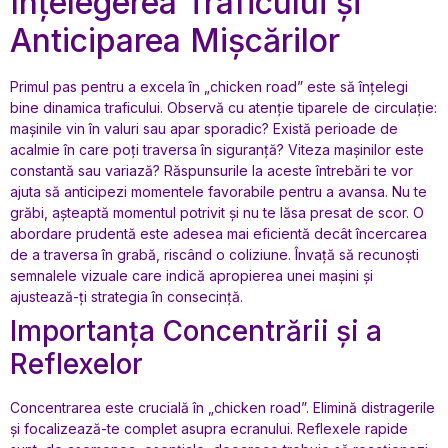
Înțelegerea Traficului și
Anticiparea Mișcărilor
Primul pas pentru a excela în „chicken road” este să înțelegi
bine dinamica traficului. Observă cu atenție tiparele de circulație:
mașinile vin în valuri sau apar sporadic? Există perioade de
acalmie în care poți traversa în siguranță? Viteza mașinilor este
constantă sau variază? Răspunsurile la aceste întrebări te vor
ajuta să anticipezi momentele favorabile pentru a avansa. Nu te
grăbi, așteaptă momentul potrivit și nu te lăsa presat de scor. O
abordare prudentă este adesea mai eficientă decât încercarea
de a traversa în grabă, riscând o coliziune. Învață să recunoști
semnalele vizuale care indică apropierea unei mașini și
ajustează-ți strategia în consecință.
Importanța Concentrării și a
Reflexelor
Concentrarea este crucială în „chicken road”. Elimină distragerile
și focalizează-te complet asupra ecranului. Reflexele rapide