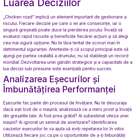
Luarea Deciziilor
„Chicken road” implică un element important de gestionare a
riscului. Fiecare decizie pe care o iei are consecințe, iar o
singură greșeală poate duce la pierderea jocului. Învață să
evaluezi rapid riscurile și beneficiile fiecărei acțiuni și să alegi
cea mai sigură opțiune. Nu te lăsa tentat de scoruri mari în
detrimentul siguranței. Aminteste-ți că scopul principal este să
ajungi pe partea cealaltă a drumului, nu să stabilești un record
mondial. Dezvoltarea unei gândiri strategice și a capacitatii de a
lua decizii sub presiune este esențială pentru succes.
Analizarea Eșecurilor și
Îmbunătățirea Performanței
Eșecurile fac parte din procesul de învățare. Nu te descuraja
dacă ești lovit de o mașină; analizează ce a mers prost și învață
din greșelile tale. Ai fost prea grăbit? Ai subestimat viteza unei
mașini? Ai ignorat un semnal de avertizare? Identificarea
cauzelor eșecurilor te va ajuta să eviți repetarea lor în viitor.
Utilizează fiecare joc ca pe o oportunitate de a-ți îmbunătăți