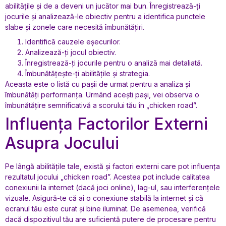
abilitățile și de a deveni un jucător mai bun. Înregistrează-ți
jocurile și analizează-le obiectiv pentru a identifica punctele
slabe și zonele care necesită îmbunătățiri.
Identifică cauzele eșecurilor.
Analizează-ți jocul obiectiv.
Înregistrează-ți jocurile pentru o analiză mai detaliată.
Îmbunătățește-ți abilitățile și strategia.
Aceasta este o listă cu pașii de urmat pentru a analiza și
îmbunătăți performanța. Urmând acești pași, vei observa o
îmbunătățire semnificativă a scorului tău în „chicken road”.
Influența Factorilor Externi
Asupra Jocului
Pe lângă abilitățile tale, există și factori externi care pot influența
rezultatul jocului „chicken road”. Acestea pot include calitatea
conexiunii la internet (dacă joci online), lag-ul, sau interferențele
vizuale. Asigură-te că ai o conexiune stabilă la internet și că
ecranul tău este curat și bine iluminat. De asemenea, verifică
dacă dispozitivul tău are suficientă putere de procesare pentru