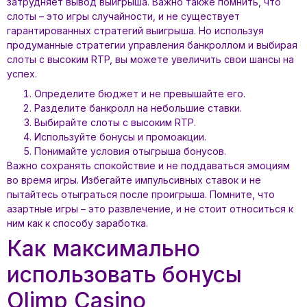
затрудняет вывод выигрыша. Важно также помнить, что
слоты – это игры случайности, и не существует
гарантированных стратегий выигрыша. Но используя
продуманные стратегии управления банкроллом и выбирая
слоты с высоким RTP, вы можете увеличить свои шансы на
успех.
Определите бюджет и не превышайте его.
Разделите банкролл на небольшие ставки.
Выбирайте слоты с высоким RTP.
Используйте бонусы и промоакции.
Понимайте условия отыгрыша бонусов.
Важно сохранять спокойствие и не поддаваться эмоциям
во время игры. Избегайте импульсивных ставок и не
пытайтесь отыграться после проигрыша. Помните, что
азартные игры – это развлечение, и не стоит относиться к
ним как к способу заработка.
Как максимально
использовать бонусы
Olimp Casino