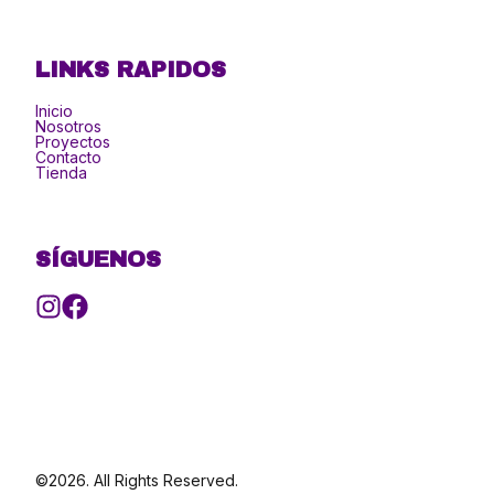
LINKS RAPIDOS
Inicio
Nosotros
Proyectos
Contacto
Tienda
SÍGUENOS
©2026.
All Rights Reserved.