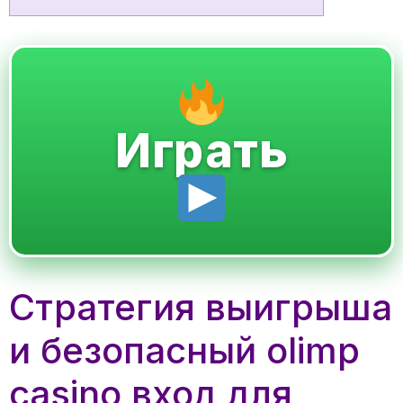
Играть
Стратегия выигрыша
и безопасный olimp
casino вход для