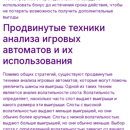
использовать бонус до истечения срока действия, чтобы
не потерять возможность получить дополнительные
выгоды.
Продвинутые техники
анализа игровых
автоматов и их
использования
Помимо общих стратегий, существуют продвинутые
техники анализа игровых автоматов, которые могут помочь
увеличить шансы на выигрыш. Одной из таких техник
является анализ волатильности слота. Волатильность
определяет, насколько часто слот выдает выигрыши и
какого размера эти выигрыши. Слоты с высокой
волатильностью выдают меньше выигрышей, но они
обычно более крупные. Слоты с низкой волатильностью
выдают больше выигрышей, но они обычно меньше. Выбор
слота с определенной волатильностью зависит от вашего