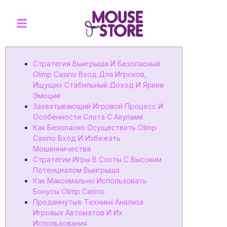
Стратегия Выигрыша И Безопасный
Olimp Casino Вход Для Игроков,
Ищущих Стабильный Доход И Яркие
Эмоции
Захватывающий Игровой Процесс И
Особенности Слота С Акулами
Как Безопасно Осуществить Olimp
Casino Вход И Избежать
Мошенничества
Стратегии Игры В Слоты С Высоким
Потенциалом Выигрыша
Как Максимально Использовать
Бонусы Olimp Casino
Продвинутые Техники Анализа
Игровых Автоматов И Их
Использования