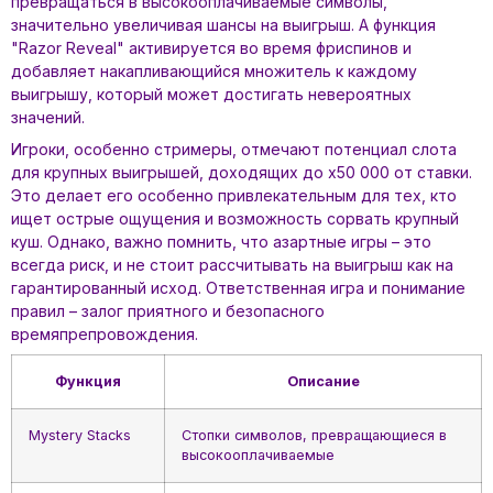
превращаться в высокооплачиваемые символы,
значительно увеличивая шансы на выигрыш. А функция
"Razor Reveal" активируется во время фриспинов и
добавляет накапливающийся множитель к каждому
выигрышу, который может достигать невероятных
значений.
Игроки, особенно стримеры, отмечают потенциал слота
для крупных выигрышей, доходящих до x50 000 от ставки.
Это делает его особенно привлекательным для тех, кто
ищет острые ощущения и возможность сорвать крупный
куш. Однако, важно помнить, что азартные игры – это
всегда риск, и не стоит рассчитывать на выигрыш как на
гарантированный исход. Ответственная игра и понимание
правил – залог приятного и безопасного
времяпрепровождения.
Функция
Описание
Mystery Stacks
Стопки символов, превращающиеся в
высокооплачиваемые