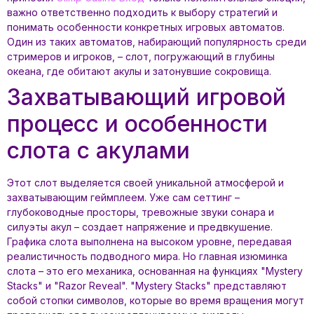
важно ответственно подходить к выбору стратегий и
понимать особенности конкретных игровых автоматов.
Один из таких автоматов, набирающий популярность среди
стримеров и игроков, – слот, погружающий в глубины
океана, где обитают акулы и затонувшие сокровища.
Захватывающий игровой
процесс и особенности
слота с акулами
Этот слот выделяется своей уникальной атмосферой и
захватывающим геймплеем. Уже сам сеттинг –
глубоководные просторы, тревожные звуки сонара и
силуэты акул – создает напряжение и предвкушение.
Графика слота выполнена на высоком уровне, передавая
реалистичность подводного мира. Но главная изюминка
слота – это его механика, основанная на функциях "Mystery
Stacks" и "Razor Reveal". "Mystery Stacks" представляют
собой стопки символов, которые во время вращения могут