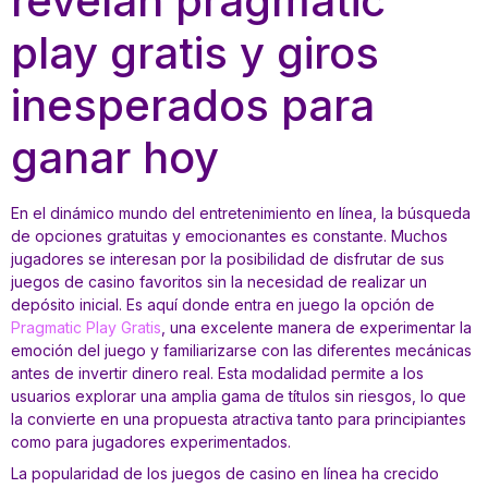
revelan pragmatic
play gratis y giros
inesperados para
ganar hoy
En el dinámico mundo del entretenimiento en línea, la búsqueda
de opciones gratuitas y emocionantes es constante. Muchos
jugadores se interesan por la posibilidad de disfrutar de sus
juegos de casino favoritos sin la necesidad de realizar un
depósito inicial. Es aquí donde entra en juego la opción de
Pragmatic Play Gratis
, una excelente manera de experimentar la
emoción del juego y familiarizarse con las diferentes mecánicas
antes de invertir dinero real. Esta modalidad permite a los
usuarios explorar una amplia gama de títulos sin riesgos, lo que
la convierte en una propuesta atractiva tanto para principiantes
como para jugadores experimentados.
La popularidad de los juegos de casino en línea ha crecido