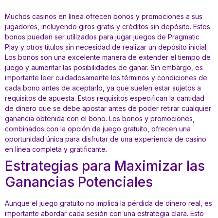
Muchos casinos en línea ofrecen bonos y promociones a sus
jugadores, incluyendo giros gratis y créditos sin depósito. Estos
bonos pueden ser utilizados para jugar juegos de Pragmatic
Play y otros títulos sin necesidad de realizar un depósito inicial.
Los bonos son una excelente manera de extender el tiempo de
juego y aumentar las posibilidades de ganar. Sin embargo, es
importante leer cuidadosamente los términos y condiciones de
cada bono antes de aceptarlo, ya que suelen estar sujetos a
requisitos de apuesta. Estos requisitos especifican la cantidad
de dinero que se debe apostar antes de poder retirar cualquier
ganancia obtenida con el bono. Los bonos y promociones,
combinados con la opción de juego gratuito, ofrecen una
oportunidad única para disfrutar de una experiencia de casino
en línea completa y gratificante.
Estrategias para Maximizar las
Ganancias Potenciales
Aunque el juego gratuito no implica la pérdida de dinero real, es
importante abordar cada sesión con una estrategia clara. Esto