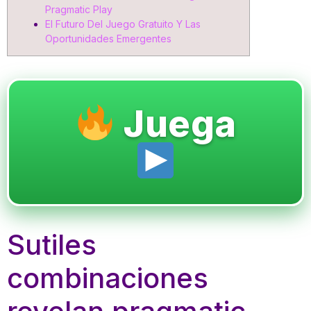
Pragmatic Play
El Futuro Del Juego Gratuito Y Las
Oportunidades Emergentes
Juega
Sutiles
combinaciones