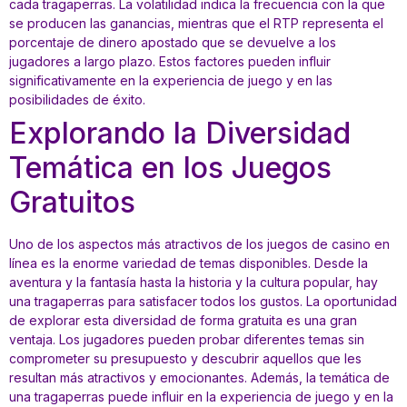
cada tragaperras. La volatilidad indica la frecuencia con la que
se producen las ganancias, mientras que el RTP representa el
porcentaje de dinero apostado que se devuelve a los
jugadores a largo plazo. Estos factores pueden influir
significativamente en la experiencia de juego y en las
posibilidades de éxito.
Explorando la Diversidad
Temática en los Juegos
Gratuitos
Uno de los aspectos más atractivos de los juegos de casino en
línea es la enorme variedad de temas disponibles. Desde la
aventura y la fantasía hasta la historia y la cultura popular, hay
una tragaperras para satisfacer todos los gustos. La oportunidad
de explorar esta diversidad de forma gratuita es una gran
ventaja. Los jugadores pueden probar diferentes temas sin
comprometer su presupuesto y descubrir aquellos que les
resultan más atractivos y emocionantes. Además, la temática de
una tragaperras puede influir en la experiencia de juego y en la