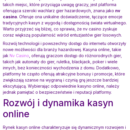
takich miejsc, które przyciąga uwagę graczy, jest platforma
oferująca szeroki wachlarz gier hazardowych, znana jako
nv
casino
. Oferuje ona unikalne doświadczenie, łączące emocje
tradycyjnych kasyn z wygodą i dostępnością świata wirtualnego.
Warto przyjrzeć się bliżej, co sprawia, że nv casino zyskuje
coraz większą popularność wśród entuzjastów gier losowych.
Rozwój technologii i powszechny dostęp do internetu otworzyły
nowe możliwości dla branży hazardowej. Kasyna online, takie
jak
Nv Casino
, oferują graczom dostęp do różnorodnych gier,
takich jak automaty do gier, ruletka, blackjack, poker i wiele
innych, bez konieczności wychodzenia z domu. Dodatkowo,
platformy te często oferują atrakcyjne bonusy i promocje, które
zwiększają szanse na wygraną i czynią grę jeszcze bardziej
ekscytującą. Wybierając odpowiednie kasyno online, należy
jednak pamiętać o bezpieczeństwie i reputacji platformy.
Rozwój i dynamika kasyn
online
Rynek kasyn online charakteryzuje się dynamicznym rozwojem i