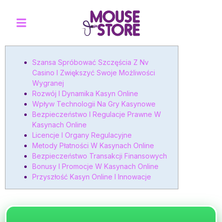
Szansa Spróbować Szczęścia Z Nv
Casino I Zwiększyć Swoje Możliwości
Wygranej
Rozwój I Dynamika Kasyn Online
Wpływ Technologii Na Gry Kasynowe
Bezpieczeństwo I Regulacje Prawne W
Kasynach Online
Licencje I Organy Regulacyjne
Metody Płatności W Kasynach Online
Bezpieczeństwo Transakcji Finansowych
Bonusy I Promocje W Kasynach Online
Przyszłość Kasyn Online I Innowacje