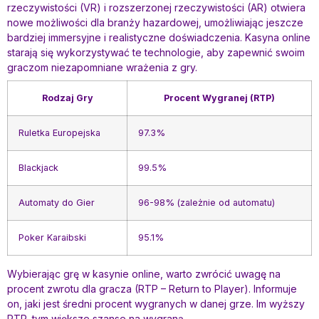
rzeczywistości (VR) i rozszerzonej rzeczywistości (AR) otwiera
nowe możliwości dla branży hazardowej, umożliwiając jeszcze
bardziej immersyjne i realistyczne doświadczenia. Kasyna online
starają się wykorzystywać te technologie, aby zapewnić swoim
graczom niezapomniane wrażenia z gry.
Rodzaj Gry
Procent Wygranej (RTP)
Ruletka Europejska
97.3%
Blackjack
99.5%
Automaty do Gier
96-98% (zależnie od automatu)
Poker Karaibski
95.1%
Wybierając grę w kasynie online, warto zwrócić uwagę na
procent zwrotu dla gracza (RTP – Return to Player). Informuje
on, jaki jest średni procent wygranych w danej grze. Im wyższy
RTP, tym większe szanse na wygraną.