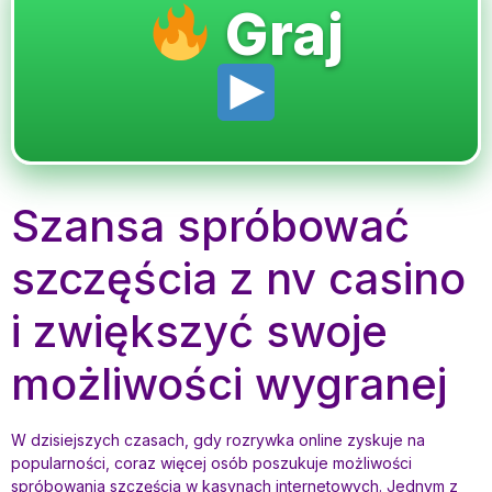
Graj
Szansa spróbować
szczęścia z nv casino
i zwiększyć swoje
możliwości wygranej
W dzisiejszych czasach, gdy rozrywka online zyskuje na
popularności, coraz więcej osób poszukuje możliwości
spróbowania szczęścia w kasynach internetowych. Jednym z