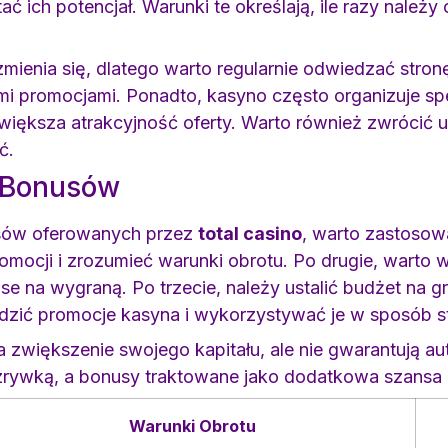
 ich potencjał. Warunki te określają, ile razy należ
mienia się, dlatego warto regularnie odwiedzać stronę
mi promocjami. Ponadto, kasyno często organizuje sp
iększa atrakcyjność oferty. Warto również zwrócić 
ć.
i Bonusów
usów oferowanych przez
total casino
, warto zastosowa
omocji i zrozumieć warunki obrotu. Po drugie, warto 
e na wygraną. Po trzecie, należy ustalić budżet na gr
edzić promocje kasyna i wykorzystywać je w sposób s
a zwiększenie swojego kapitału, ale nie gwarantują a
zrywką, a bonusy traktowane jako dodatkowa szansa
Warunki Obrotu