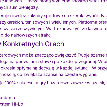
ść losowań. Gracze mogą wybierać spośród setek różn
nych sum pieniędzy.
eruje również zakłady sportowe na szeroki wybór dy
zykarskich, tenisowych i wielu innych. Platforma ofe
 czasie rzeczywistym. Warto zauważyć, że kasyno re
ęp do najnowszych atrakcji.
w Konkretnych Grach
azardowych może znacząco zwiększyć Twoje szanse n
polega na podwajaniu stawki po każdej przegranej. W 
 określa optymalną decyzję w każdej sytuacji. W prz
nnością, co zwiększa szanse na częste wygrane.
uje 100% sukcesu, a gry hazardowe zawsze wiążą się z 
lemberta
ystem Hi-Lo