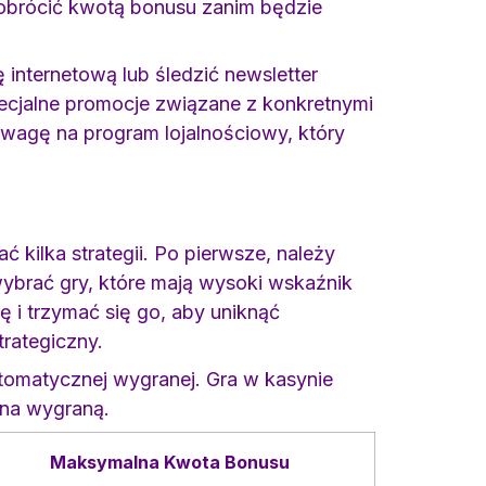
y obrócić kwotą bonusu zanim będzie
 internetową lub śledzić newsletter
ecjalne promocje związane z konkretnymi
uwagę na program lojalnościowy, który
ć kilka strategii. Po pierwsze, należy
wybrać gry, które mają wysoki wskaźnik
ę i trzymać się go, aby uniknąć
trategiczny.
utomatycznej wygranej. Gra w kasynie
 na wygraną.
Maksymalna Kwota Bonusu