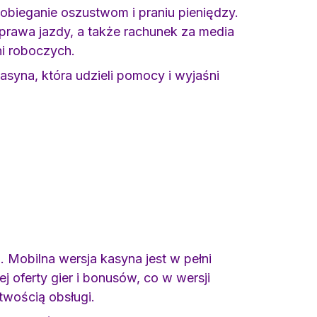
obieganie oszustwom i praniu pieniędzy.
prawa jazdy, a także rachunek za media
ni roboczych.
syna, która udzieli pomocy i wyjaśni
. Mobilna wersja kasyna jest w pełni
oferty gier i bonusów, co w wersji
twością obsługi.