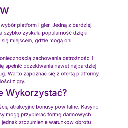
ów
ybór platform i gier. Jedną z bardziej
ta szybko zyskała popularność dzięki
a się miejscem, gdzie mogą oni
 koniecznością zachowania ostrożności i
ię spełnić oczekiwania nawet najbardziej
ug. Warto zapoznać się z ofertą platformy
ości z gry.
Je Wykorzystać?
ścią atrakcyjne bonusy powitalne. Kasyno
nusy mogą przybierać formę darmowych
t jednak zrozumienie warunków obrotu