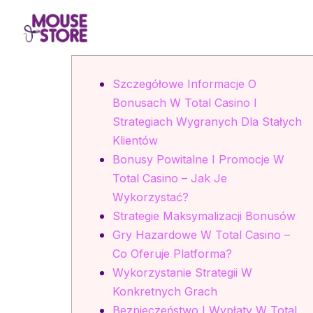
Szczegółowe Informacje O
Bonusach W Total Casino I
Strategiach Wygranych Dla Stałych
Klientów
Bonusy Powitalne I Promocje W
Total Casino – Jak Je
Wykorzystać?
Strategie Maksymalizacji Bonusów
Gry Hazardowe W Total Casino –
Co Oferuje Platforma?
Wykorzystanie Strategii W
Konkretnych Grach
Bezpieczeństwo I Wypłaty W Total