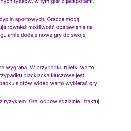
ych tytułów, w tym gier z jackpotami,
scyplin sportowych. Gracze mogą
ruje również możliwość obstawiania na
gularnie dodaje nowe gry do swojej
a wygraną. W przypadku ruletki warto
przypadku blackjacka kluczowe jest
ypadku slotów wideo warto wybierać gry
ryzykiem. Graj odpowiedzialnie i traktuj