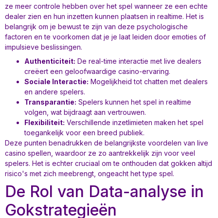
ze meer controle hebben over het spel wanneer ze een echte
dealer zien en hun inzetten kunnen plaatsen in realtime. Het is
belangrijk om je bewust te zijn van deze psychologische
factoren en te voorkomen dat je je laat leiden door emoties of
impulsieve beslissingen.
Authenticiteit:
De real-time interactie met live dealers
creëert een geloofwaardige casino-ervaring.
Sociale Interactie:
Mogelijkheid tot chatten met dealers
en andere spelers.
Transparantie:
Spelers kunnen het spel in realtime
volgen, wat bijdraagt aan vertrouwen.
Flexibiliteit:
Verschillende inzetlimieten maken het spel
toegankelijk voor een breed publiek.
Deze punten benadrukken de belangrijkste voordelen van live
casino spellen, waardoor ze zo aantrekkelijk zijn voor veel
spelers. Het is echter cruciaal om te onthouden dat gokken altijd
risico's met zich meebrengt, ongeacht het type spel.
De Rol van Data-analyse in
Gokstrategieën