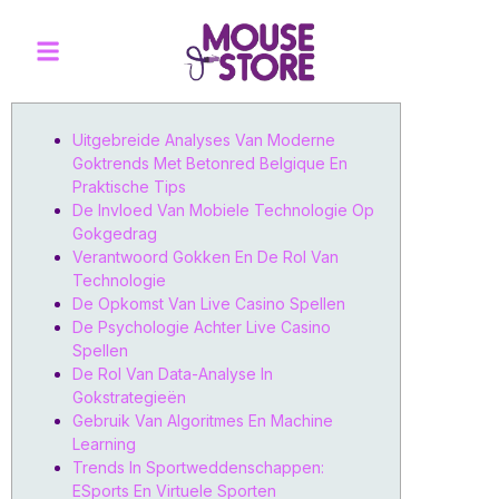
Uitgebreide Analyses Van Moderne
Goktrends Met Betonred Belgique En
Praktische Tips
De Invloed Van Mobiele Technologie Op
Gokgedrag
Verantwoord Gokken En De Rol Van
Technologie
De Opkomst Van Live Casino Spellen
De Psychologie Achter Live Casino
Spellen
De Rol Van Data-Analyse In
Gokstrategieën
Gebruik Van Algoritmes En Machine
Learning
Trends In Sportweddenschappen:
ESports En Virtuele Sporten