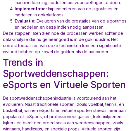
machine learning modellen om voorspellingen te doen.
Implementatie:
Implementeren van de algoritmes en
modellen in gokplatforms.
Evaluatie:
Evalueren van de prestaties van de algoritmes
en modellen en deze indien nodig aanpassen.
Deze stappen laten zien hoe de processen werken achter de
data-analyse die nu gemeengoed is in de gokindustrie. Het
correct toepassen van deze technieken kan een significante
invloed hebben op zowel de gokker als de aanbieder.
Trends in
Sportweddenschappen:
eSports en Virtuele Sporten
De sportweddenschappenindustrie is voortdurend aan het
evolueren. Naast traditionele sporten, zoals voetbal, tennis, en
basketbal, winnen eSports en virtuele sporten steeds meer aan
populariteit. eSports, of professioneel gamen, trekt miljoenen
kijkers en biedt een breed scala aan weddenschappen, zoals
winnaars, handicaps, en speciale props. Virtuele sporten zijn