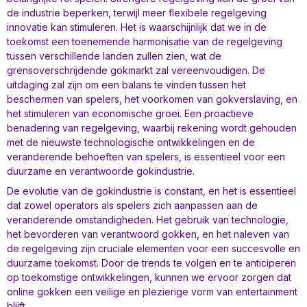
de industrie beperken, terwijl meer flexibele regelgeving
innovatie kan stimuleren. Het is waarschijnlijk dat we in de
toekomst een toenemende harmonisatie van de regelgeving
tussen verschillende landen zullen zien, wat de
grensoverschrijdende gokmarkt zal vereenvoudigen. De
uitdaging zal zijn om een balans te vinden tussen het
beschermen van spelers, het voorkomen van gokverslaving, en
het stimuleren van economische groei. Een proactieve
benadering van regelgeving, waarbij rekening wordt gehouden
met de nieuwste technologische ontwikkelingen en de
veranderende behoeften van spelers, is essentieel voor een
duurzame en verantwoorde gokindustrie.
De evolutie van de gokindustrie is constant, en het is essentieel
dat zowel operators als spelers zich aanpassen aan de
veranderende omstandigheden. Het gebruik van technologie,
het bevorderen van verantwoord gokken, en het naleven van
de regelgeving zijn cruciale elementen voor een succesvolle en
duurzame toekomst. Door de trends te volgen en te anticiperen
op toekomstige ontwikkelingen, kunnen we ervoor zorgen dat
online gokken een veilige en plezierige vorm van entertainment
blijft.