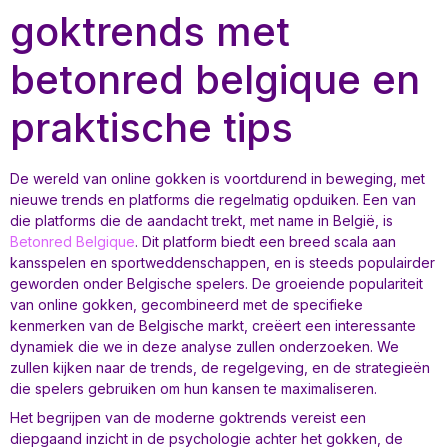
goktrends met
betonred belgique en
praktische tips
De wereld van online gokken is voortdurend in beweging, met
nieuwe trends en platforms die regelmatig opduiken. Een van
die platforms die de aandacht trekt, met name in België, is
Betonred Belgique
. Dit platform biedt een breed scala aan
kansspelen en sportweddenschappen, en is steeds populairder
geworden onder Belgische spelers. De groeiende populariteit
van online gokken, gecombineerd met de specifieke
kenmerken van de Belgische markt, creëert een interessante
dynamiek die we in deze analyse zullen onderzoeken. We
zullen kijken naar de trends, de regelgeving, en de strategieën
die spelers gebruiken om hun kansen te maximaliseren.
Het begrijpen van de moderne goktrends vereist een
diepgaand inzicht in de psychologie achter het gokken, de