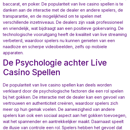
baccarat, en poker. De populariteit van live casino spellen is te
danken aan de interactie met de dealer en andere spelers, de
transparantie, en de mogelijkheid om te spelen met
verschillende inzetniveaus. De dealers zijn vaak professioneel
en vriendelijk, wat bijdraagt aan een positieve gokervaring. De
technologische vooruitgang heeft de kwaliteit van live streaming
verbeterd, waardoor spelers nu kunnen genieten van een
naadloze en scherpe videobeelden, zelfs op mobiele
apparaten.
De Psychologie achter Live
Casino Spellen
De populariteit van live casino spellen kan deels worden
verklaard door de psychologische factoren die een rol spelen
bij het gokken. De interactie met de dealer kan een gevoel van
vertrouwen en authenticiteit creëren, waardoor spelers zich
meer op hun gemak voelen. De aanwezigheid van andere
spelers kan ook een sociaal aspect aan het gokken toevoegen,
wat het spannender en aantrekkelijker maakt. Daarnaast speelt
de illusie van controle een rol. Spelers hebben het gevoel dat