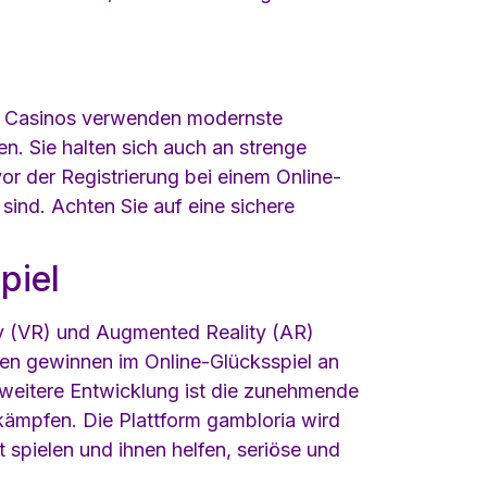
se Casinos verwenden modernste
n. Sie halten sich auch an strenge
or der Registrierung bei einem Online-
sind. Achten Sie auf eine sichere
piel
ity (VR) und Augmented Reality (AR)
gen gewinnen im Online-Glücksspiel an
 weitere Entwicklung ist die zunehmende
ekämpfen. Die Plattform gambloria wird
 spielen und ihnen helfen, seriöse und