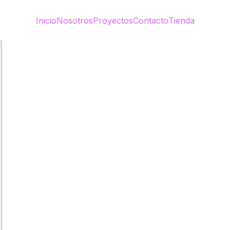
Inicio
Nosotros
Proyectos
Contacto
Tienda