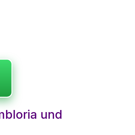
mbloria und