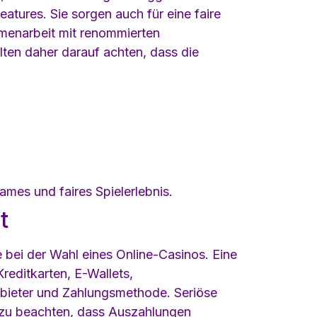
tures. Sie sorgen auch für eine faire
mmenarbeit mit renommierten
llten daher darauf achten, dass die
sames und faires Spielerlebnis.
t
bei der Wahl eines Online-Casinos. Eine
reditkarten, E-Wallets,
bieter und Zahlungsmethode. Seriöse
g zu beachten, dass Auszahlungen