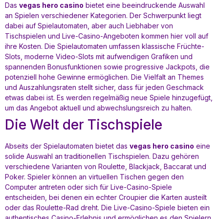
Das
vegas hero casino
bietet eine beeindruckende Auswahl
an Spielen verschiedener Kategorien. Der Schwerpunkt liegt
dabei auf Spielautomaten, aber auch Liebhaber von
Tischspielen und Live-Casino-Angeboten kommen hier voll auf
ihre Kosten. Die Spielautomaten umfassen klassische Früchte-
Slots, moderne Video-Slots mit aufwendigen Grafiken und
spannenden Bonusfunktionen sowie progressive Jackpots, die
potenziell hohe Gewinne ermöglichen. Die Vielfalt an Themes
und Auszahlungsraten stellt sicher, dass für jeden Geschmack
etwas dabei ist. Es werden regelmäßig neue Spiele hinzugefügt,
um das Angebot aktuell und abwechslungsreich zu halten.
Die Welt der Tischspiele
Abseits der Spielautomaten bietet das
vegas hero casino
eine
solide Auswahl an traditionellen Tischspielen. Dazu gehören
verschiedene Varianten von Roulette, Blackjack, Baccarat und
Poker. Spieler können an virtuellen Tischen gegen den
Computer antreten oder sich für Live-Casino-Spiele
entscheiden, bei denen ein echter Croupier die Karten austeilt
oder das Roulette-Rad dreht. Die Live-Casino-Spiele bieten ein
authentisches Casino-Erlebnis und ermöglichen es den Spielern,