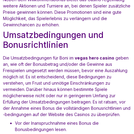
weitere Aktionen und Turniere an, bei denen Spieler zusätzliche
Preise gewinnen können. Diese Promotionen sind eine gute
Möglichkeit, das Spielerlebnis zu verlängern und die
Gewinnchancen zu erhöhen.
Umsatzbedingungen und
Bonusrichtlinien
Die Umsatzbedingungen für Boni im
vegas hero casino
geben
an, wie oft der Bonusbetrag und/oder die Gewinne aus
Freispielen umgesetzt werden müssen, bevor eine Auszahlung
möglich ist. Es ist entscheidend, diese Bedingungen zu
verstehen, um Frust und unnötige Einschränkungen zu
vermeiden. Darüber hinaus können bestimmte Spiele
möglicherweise nicht oder nur in geringerem Umfang zur
Erfüllung der Umsatzbedingungen beitragen. Es ist ratsam, vor
der Annahme eines Bonus die vollständigen Bonusrichtlinien und
-bedingungen auf der Website des Casinos zu überprüfen.
Vor der Inanspruchnahme eines Bonus die
Bonusbedingungen lesen.