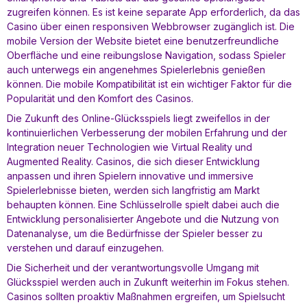
zugreifen können. Es ist keine separate App erforderlich, da das
Casino über einen responsiven Webbrowser zugänglich ist. Die
mobile Version der Website bietet eine benutzerfreundliche
Oberfläche und eine reibungslose Navigation, sodass Spieler
auch unterwegs ein angenehmes Spielerlebnis genießen
können. Die mobile Kompatibilität ist ein wichtiger Faktor für die
Popularität und den Komfort des Casinos.
Die Zukunft des Online-Glücksspiels liegt zweifellos in der
kontinuierlichen Verbesserung der mobilen Erfahrung und der
Integration neuer Technologien wie Virtual Reality und
Augmented Reality. Casinos, die sich dieser Entwicklung
anpassen und ihren Spielern innovative und immersive
Spielerlebnisse bieten, werden sich langfristig am Markt
behaupten können. Eine Schlüsselrolle spielt dabei auch die
Entwicklung personalisierter Angebote und die Nutzung von
Datenanalyse, um die Bedürfnisse der Spieler besser zu
verstehen und darauf einzugehen.
Die Sicherheit und der verantwortungsvolle Umgang mit
Glücksspiel werden auch in Zukunft weiterhin im Fokus stehen.
Casinos sollten proaktiv Maßnahmen ergreifen, um Spielsucht