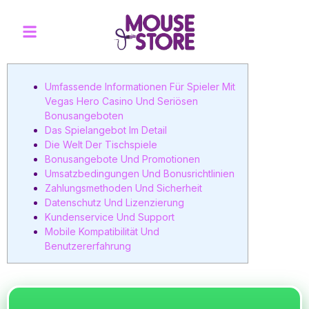
Umfassende Informationen Für Spieler Mit
Vegas Hero Casino Und Seriösen
Bonusangeboten
Das Spielangebot Im Detail
Die Welt Der Tischspiele
Bonusangebote Und Promotionen
Umsatzbedingungen Und Bonusrichtlinien
Zahlungsmethoden Und Sicherheit
Datenschutz Und Lizenzierung
Kundenservice Und Support
Mobile Kompatibilität Und
Benutzererfahrung