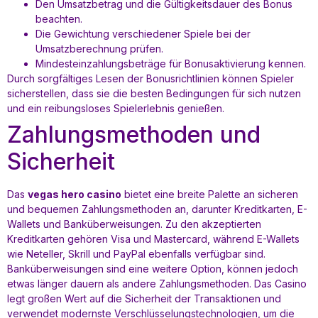
Den Umsatzbetrag und die Gültigkeitsdauer des Bonus
beachten.
Die Gewichtung verschiedener Spiele bei der
Umsatzberechnung prüfen.
Mindesteinzahlungsbeträge für Bonusaktivierung kennen.
Durch sorgfältiges Lesen der Bonusrichtlinien können Spieler
sicherstellen, dass sie die besten Bedingungen für sich nutzen
und ein reibungsloses Spielerlebnis genießen.
Zahlungsmethoden und
Sicherheit
Das
vegas hero casino
bietet eine breite Palette an sicheren
und bequemen Zahlungsmethoden an, darunter Kreditkarten, E-
Wallets und Banküberweisungen. Zu den akzeptierten
Kreditkarten gehören Visa und Mastercard, während E-Wallets
wie Neteller, Skrill und PayPal ebenfalls verfügbar sind.
Banküberweisungen sind eine weitere Option, können jedoch
etwas länger dauern als andere Zahlungsmethoden. Das Casino
legt großen Wert auf die Sicherheit der Transaktionen und
verwendet modernste Verschlüsselungstechnologien, um die