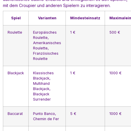
mit dem Croupier und anderen Spielern zu interagieren.
Spiel
Varianten
Mindesteinsatz
Maximalei
Roulette
Europäisches
1 €
500 €
Roulette,
Amerikanisches
Roulette,
Französisches
Roulette
Blackjack
Klassisches
1 €
1000 €
Blackjack,
Multihand
Blackjack,
Blackjack
Surrender
Baccarat
Punto Banco,
5 €
1000 €
Chemin de Fer