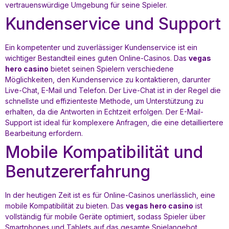
vertrauenswürdige Umgebung für seine Spieler.
Kundenservice und Support
Ein kompetenter und zuverlässiger Kundenservice ist ein
wichtiger Bestandteil eines guten Online-Casinos. Das
vegas
hero casino
bietet seinen Spielern verschiedene
Möglichkeiten, den Kundenservice zu kontaktieren, darunter
Live-Chat, E-Mail und Telefon. Der Live-Chat ist in der Regel die
schnellste und effizienteste Methode, um Unterstützung zu
erhalten, da die Antworten in Echtzeit erfolgen. Der E-Mail-
Support ist ideal für komplexere Anfragen, die eine detailliertere
Bearbeitung erfordern.
Mobile Kompatibilität und
Benutzererfahrung
In der heutigen Zeit ist es für Online-Casinos unerlässlich, eine
mobile Kompatibilität zu bieten. Das
vegas hero casino
ist
vollständig für mobile Geräte optimiert, sodass Spieler über
Smartphones und Tablets auf das gesamte Spielangebot