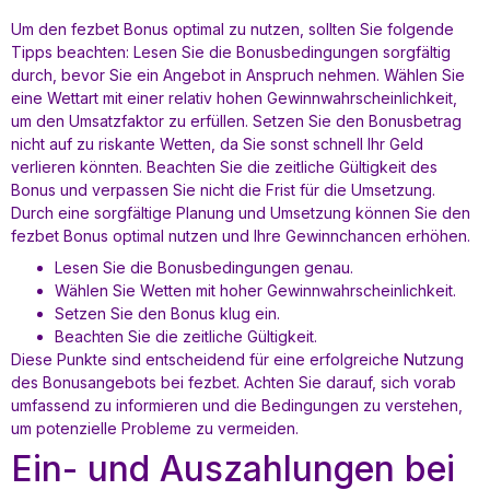
Um den fezbet Bonus optimal zu nutzen, sollten Sie folgende
Tipps beachten: Lesen Sie die Bonusbedingungen sorgfältig
durch, bevor Sie ein Angebot in Anspruch nehmen. Wählen Sie
eine Wettart mit einer relativ hohen Gewinnwahrscheinlichkeit,
um den Umsatzfaktor zu erfüllen. Setzen Sie den Bonusbetrag
nicht auf zu riskante Wetten, da Sie sonst schnell Ihr Geld
verlieren könnten. Beachten Sie die zeitliche Gültigkeit des
Bonus und verpassen Sie nicht die Frist für die Umsetzung.
Durch eine sorgfältige Planung und Umsetzung können Sie den
fezbet Bonus optimal nutzen und Ihre Gewinnchancen erhöhen.
Lesen Sie die Bonusbedingungen genau.
Wählen Sie Wetten mit hoher Gewinnwahrscheinlichkeit.
Setzen Sie den Bonus klug ein.
Beachten Sie die zeitliche Gültigkeit.
Diese Punkte sind entscheidend für eine erfolgreiche Nutzung
des Bonusangebots bei fezbet. Achten Sie darauf, sich vorab
umfassend zu informieren und die Bedingungen zu verstehen,
um potenzielle Probleme zu vermeiden.
Ein- und Auszahlungen bei