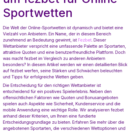
Sportwetten
Die Welt der Online-Sportwetten ist dynamisch und bietet eine
Vielzahl von Anbietern. Ein Name, der in diesem Bereich
zunehmend an Bedeutung gewinnt, ist
Fezbet
. Dieser
Wettanbieter verspricht eine umfassende Palette an Sportarten,
attraktive Quoten und eine benutzerfreundliche Plattform. Doch
was macht fezbet im Vergleich zu anderen Anbietern
besonders? In diesem Artikel werden wir einen detaillierten Blick
auf fezbet werfen, seine Stärken und Schwächen beleuchten
und Tipps für erfolgreiche Wetten geben.
Die Entscheidung für den richtigen Wettanbieter ist
entscheidend für ein positives Spielerlebnis. Neben den
offensichtlichen Faktoren wie Quoten und Bonusangeboten
spielen auch Aspekte wie Sicherheit, Kundenservice und die
mobile Anwendung eine wichtige Rolle. Wir analysieren fezbet
anhand dieser Kriterien, um Ihnen eine fundierte
Entscheidungsgrundlage zu bieten. Erfahren Sie mehr über die
angebotenen Sportarten, die verschiedenen Wettoptionen und