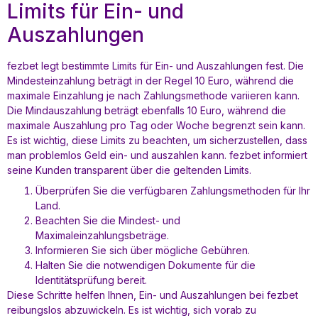
Limits für Ein- und
Auszahlungen
fezbet legt bestimmte Limits für Ein- und Auszahlungen fest. Die
Mindesteinzahlung beträgt in der Regel 10 Euro, während die
maximale Einzahlung je nach Zahlungsmethode variieren kann.
Die Mindauszahlung beträgt ebenfalls 10 Euro, während die
maximale Auszahlung pro Tag oder Woche begrenzt sein kann.
Es ist wichtig, diese Limits zu beachten, um sicherzustellen, dass
man problemlos Geld ein- und auszahlen kann. fezbet informiert
seine Kunden transparent über die geltenden Limits.
Überprüfen Sie die verfügbaren Zahlungsmethoden für Ihr
Land.
Beachten Sie die Mindest- und
Maximaleinzahlungsbeträge.
Informieren Sie sich über mögliche Gebühren.
Halten Sie die notwendigen Dokumente für die
Identitätsprüfung bereit.
Diese Schritte helfen Ihnen, Ein- und Auszahlungen bei fezbet
reibungslos abzuwickeln. Es ist wichtig, sich vorab zu