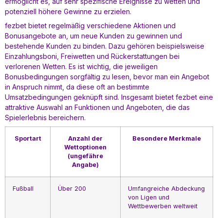
ermöglicht es, auf sehr spezifische Ereignisse zu wetten und
potenziell höhere Gewinne zu erzielen.
fezbet bietet regelmäßig verschiedene Aktionen und
Bonusangebote an, um neue Kunden zu gewinnen und
bestehende Kunden zu binden. Dazu gehören beispielsweise
Einzahlungsboni, Freiwetten und Rückerstattungen bei
verlorenen Wetten. Es ist wichtig, die jeweiligen
Bonusbedingungen sorgfältig zu lesen, bevor man ein Angebot
in Anspruch nimmt, da diese oft an bestimmte
Umsatzbedingungen geknüpft sind. Insgesamt bietet fezbet eine
attraktive Auswahl an Funktionen und Angeboten, die das
Spielerlebnis bereichern.
Sportart
Anzahl der
Besondere Merkmale
Wettoptionen
(ungefähre
Angabe)
Fußball
Über 200
Umfangreiche Abdeckung
von Ligen und
Wettbewerben weltweit