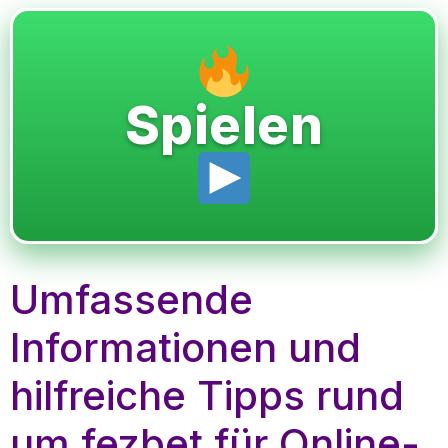
Spielen
Umfassende
Informationen und
hilfreiche Tipps rund
um fezbet für Online-