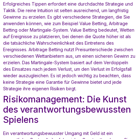
Erfolgreiches Tippen erfordert eine durchdachte Strategie und
Taktik. Die reine Intuition ist selten ausreichend, um langfristig
Gewinne zu erzielen. Es gibt verschiedene Strategien, die Sie
anwenden können, wie zum Beispiel Value Betting, Arbitrage
Betting oder Martingale-System. Value Betting bedeutet, Wetten
auf Ereignisse zu platzieren, bei denen die Quote höher ist als
die tatsächliche Wahrscheinlichkeit des Eintretens des
Ereignisses. Arbitrage Betting nutzt Preisunterschiede zwischen
verschiedenen Wettanbietern aus, um einen sicheren Gewinn zu
erzielen. Das Martingale-System basiert auf dem Verdoppeln
des Einsatzes nach jedem Verlust, um den Verlust im Erfolgsfall
wieder auszugleichen. Es ist jedoch wichtig zu beachten, dass
keine Strategie eine Garantie für Gewinne bietet und jede
Strategie ihre eigenen Risiken birgt.
Risikomanagement: Die Kunst
des verantwortungsbewussten
Spielens
Ein verantwortungsbewusster Umgang mit Geld ist ein