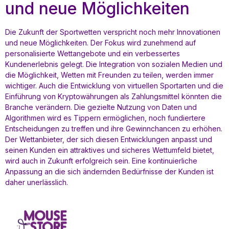
und neue Möglichkeiten
Die Zukunft der Sportwetten verspricht noch mehr Innovationen
und neue Möglichkeiten. Der Fokus wird zunehmend auf
personalisierte Wettangebote und ein verbessertes
Kundenerlebnis gelegt. Die Integration von sozialen Medien und
die Möglichkeit, Wetten mit Freunden zu teilen, werden immer
wichtiger. Auch die Entwicklung von virtuellen Sportarten und die
Einführung von Kryptowährungen als Zahlungsmittel könnten die
Branche verändern. Die gezielte Nutzung von Daten und
Algorithmen wird es Tippern ermöglichen, noch fundiertere
Entscheidungen zu treffen und ihre Gewinnchancen zu erhöhen.
Der Wettanbieter, der sich diesen Entwicklungen anpasst und
seinen Kunden ein attraktives und sicheres Wettumfeld bietet,
wird auch in Zukunft erfolgreich sein. Eine kontinuierliche
Anpassung an die sich ändernden Bedürfnisse der Kunden ist
daher unerlässlich.