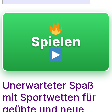
Spielen
Unerwarteter Spaß
mit Sportwetten für
geübte und neue