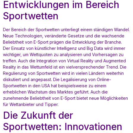
Entwicklungen im Bereich
Sportwetten
Der Bereich der Sportwetten unterliegt einem ständigen Wandel.
Neue Technologien, veränderte Gesetze und die wachsende
Beliebtheit von E-Sport prägen die Entwicklung der Branche.
Der Einsatz von künstlicher Intelligenz und Big Data wird immer
wichtiger, um Wettquoten zu analysieren und Vorhersagen zu
treffen. Auch die Integration von Virtual Reality und Augmented
Reality in das Wettumfeld ist ein vielversprechender Trend. Die
Regulierung von Sportwetten wird in vielen Ländern weiterhin
diskutiert und angepasst. Die Legalisierung von Online-
Sportwetten in den USA hat beispielsweise zu einem
erheblichen Wachstum des Marktes geführt. Auch die
zunehmende Beliebtheit von E-Sport bietet neue Möglichkeiten
für Wettanbieter und Tipper.
Die Zukunft der
Sportwetten: Innovationen