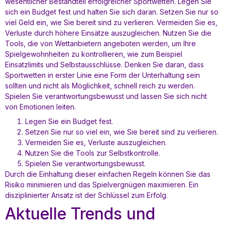
wesentlicher Bestandteil erfolgreicher Sportwetten. Legen Sie
sich ein Budget fest und halten Sie sich daran. Setzen Sie nur so
viel Geld ein, wie Sie bereit sind zu verlieren. Vermeiden Sie es,
Verluste durch höhere Einsätze auszugleichen. Nutzen Sie die
Tools, die von Wettanbietern angeboten werden, um Ihre
Spielgewohnheiten zu kontrollieren, wie zum Beispiel
Einsatzlimits und Selbstausschlüsse. Denken Sie daran, dass
Sportwetten in erster Linie eine Form der Unterhaltung sein
sollten und nicht als Möglichkeit, schnell reich zu werden.
Spielen Sie verantwortungsbewusst und lassen Sie sich nicht
von Emotionen leiten.
Legen Sie ein Budget fest.
Setzen Sie nur so viel ein, wie Sie bereit sind zu verlieren.
Vermeiden Sie es, Verluste auszugleichen.
Nutzen Sie die Tools zur Selbstkontrolle.
Spielen Sie verantwortungsbewusst.
Durch die Einhaltung dieser einfachen Regeln können Sie das
Risiko minimieren und das Spielvergnügen maximieren. Ein
disziplinierter Ansatz ist der Schlüssel zum Erfolg.
Aktuelle Trends und