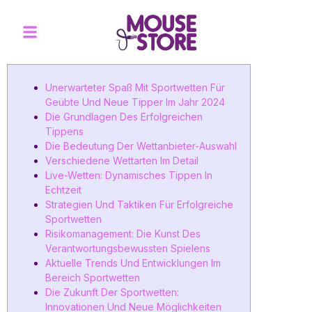
Unerwarteter Spaß Mit Sportwetten Für
Geübte Und Neue Tipper Im Jahr 2024
Die Grundlagen Des Erfolgreichen
Tippens
Die Bedeutung Der Wettanbieter-Auswahl
Verschiedene Wettarten Im Detail
Live-Wetten: Dynamisches Tippen In
Echtzeit
Strategien Und Taktiken Für Erfolgreiche
Sportwetten
Risikomanagement: Die Kunst Des
Verantwortungsbewussten Spielens
Aktuelle Trends Und Entwicklungen Im
Bereich Sportwetten
Die Zukunft Der Sportwetten:
Innovationen Und Neue Möglichkeiten