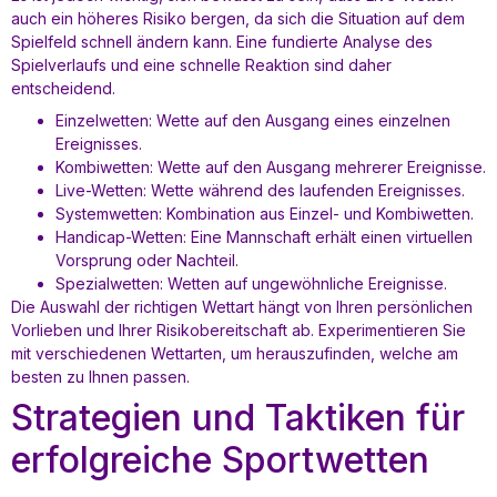
auch ein höheres Risiko bergen, da sich die Situation auf dem
Spielfeld schnell ändern kann. Eine fundierte Analyse des
Spielverlaufs und eine schnelle Reaktion sind daher
entscheidend.
Einzelwetten: Wette auf den Ausgang eines einzelnen
Ereignisses.
Kombiwetten: Wette auf den Ausgang mehrerer Ereignisse.
Live-Wetten: Wette während des laufenden Ereignisses.
Systemwetten: Kombination aus Einzel- und Kombiwetten.
Handicap-Wetten: Eine Mannschaft erhält einen virtuellen
Vorsprung oder Nachteil.
Spezialwetten: Wetten auf ungewöhnliche Ereignisse.
Die Auswahl der richtigen Wettart hängt von Ihren persönlichen
Vorlieben und Ihrer Risikobereitschaft ab. Experimentieren Sie
mit verschiedenen Wettarten, um herauszufinden, welche am
besten zu Ihnen passen.
Strategien und Taktiken für
erfolgreiche Sportwetten