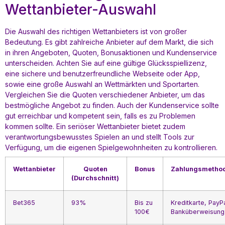
Wettanbieter-Auswahl
Die Auswahl des richtigen Wettanbieters ist von großer
Bedeutung. Es gibt zahlreiche Anbieter auf dem Markt, die sich
in ihren Angeboten, Quoten, Bonusaktionen und Kundenservice
unterscheiden. Achten Sie auf eine gültige Glücksspiellizenz,
eine sichere und benutzerfreundliche Webseite oder App,
sowie eine große Auswahl an Wettmärkten und Sportarten.
Vergleichen Sie die Quoten verschiedener Anbieter, um das
bestmögliche Angebot zu finden. Auch der Kundenservice sollte
gut erreichbar und kompetent sein, falls es zu Problemen
kommen sollte. Ein seriöser Wettanbieter bietet zudem
verantwortungsbewusstes Spielen an und stellt Tools zur
Verfügung, um die eigenen Spielgewohnheiten zu kontrollieren.
Wettanbieter
Quoten
Bonus
Zahlungsmetho
(Durchschnitt)
Bet365
93%
Bis zu
Kreditkarte, PayPa
100€
Banküberweisung