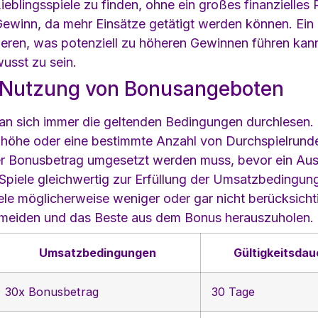
eblingsspiele zu finden, ohne ein großes finanzielles
 Gewinn, da mehr Einsätze getätigt werden können. E
eren, was potenziell zu höheren Gewinnen führen kann. 
sst zu sein.
r Nutzung von Bonusangeboten
an sich immer die geltenden Bedingungen durchlesen. 
tzhöhe oder eine bestimmte Anzahl von Durchspielrun
r Bonusbetrag umgesetzt werden muss, bevor ein Ausz
 Spiele gleichwertig zur Erfüllung der Umsatzbedingun
le möglicherweise weniger oder gar nicht berücksicht
rmeiden und das Beste aus dem Bonus herauszuholen.
Umsatzbedingungen
Gültigkeitsdau
30x Bonusbetrag
30 Tage