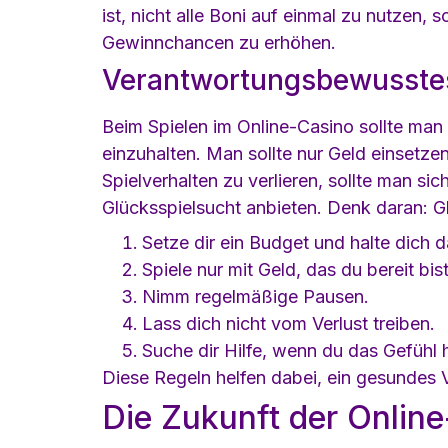
ist, nicht alle Boni auf einmal zu nutzen,
Gewinnchancen zu erhöhen.
Verantwortungsbewusstes
Beim Spielen im Online-Casino sollte man
einzuhalten. Man sollte nur Geld einsetzen
Spielverhalten zu verlieren, sollte man si
Glücksspielsucht anbieten. Denk daran: Glü
Setze dir ein Budget und halte dich d
Spiele nur mit Geld, das du bereit bist
Nimm regelmäßige Pausen.
Lass dich nicht vom Verlust treiben.
Suche dir Hilfe, wenn du das Gefühl ha
Diese Regeln helfen dabei, ein gesundes 
Die Zukunft der Onlin