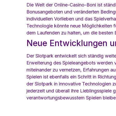
Die Welt der Online-Casino-Boni ist stän
Bonusangeboten und veränderten Bedingung
individuellen Vorlieben und das Spielverh
Technologie könnte neue Möglichkeiten fü
dem Laufenden zu halten, um die besten
Neue Entwicklungen un
Der Slotpark entwickelt sich ständig weit
Erweiterung des Spieleangebots werden vers
miteinander zu vernetzen, Erfahrungen a
Spielen ist ebenfalls ein Schritt in Richtu
der Slotpark in innovative Technologien 
jederzeit und überall ihre Lieblingsspie
verantwortungsbewusstem Spielen bleiben 