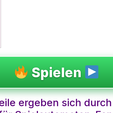
Spielen
eile ergeben sich durch