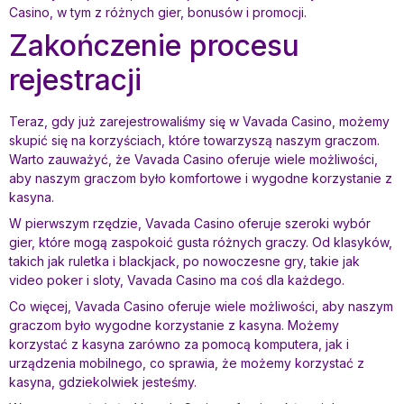
Casino, w tym z różnych gier, bonusów i promocji.
Zakończenie procesu
rejestracji
Teraz, gdy już zarejestrowaliśmy się w Vavada Casino, możemy
skupić się na korzyściach, które towarzyszą naszym graczom.
Warto zauważyć, że Vavada Casino oferuje wiele możliwości,
aby naszym graczom było komfortowe i wygodne korzystanie z
kasyna.
W pierwszym rzędzie, Vavada Casino oferuje szeroki wybór
gier, które mogą zaspokoić gusta różnych graczy. Od klasyków,
takich jak ruletka i blackjack, po nowoczesne gry, takie jak
video poker i sloty, Vavada Casino ma coś dla każdego.
Co więcej, Vavada Casino oferuje wiele możliwości, aby naszym
graczom było wygodne korzystanie z kasyna. Możemy
korzystać z kasyna zarówno za pomocą komputera, jak i
urządzenia mobilnego, co sprawia, że możemy korzystać z
kasyna, gdziekolwiek jesteśmy.