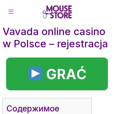
Vavada online casino
w Polsce – rejestracja
GRAĆ
Содержимое