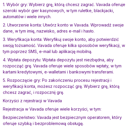
1. Wybór gry: Wybierz grę, którą chcesz zagrać. Vavada oferuje
szeroki wybór gier kasynowych, w tym ruletke, blackjacki,
automatów i wiele innych.
2. Utworzenie konta: Utwórz konto w Vavada. Wprowadź swoje
dane, w tym imię, nazwisko, adres e-mail i hasło.
3. Weryfikacja konta: Weryfikuj swoje konto, aby potwierdzić
swoją tożsamość. Vavada oferuje kilka sposobów weryfikacji, w
tym poprzez SMS, e-mail lub aplikację mobilną.
4. Wpłata depozytu: Wpłata depozytu jest niezbędna, aby
rozpocząć grę. Vavada oferuje wiele sposobów wpłaty, w tym
kartami kredytowymi, e-walletami i bankowymi transferami.
5. Rozpoczęcie gry: Po zakończeniu procesu rejestracji i
weryfikacji konta, możesz rozpocząć grę. Wybierz grę, którą
chcesz zagrać, i rozpocznij grę.
Korzyści z rejestracji w Vavada
Rejestracja w Vavada oferuje wiele korzyści, w tym:
Bezpieczeństwo: Vavada jest bezpiecznym operatorem, który
oferuje szybką i bezproblemową obsługę.