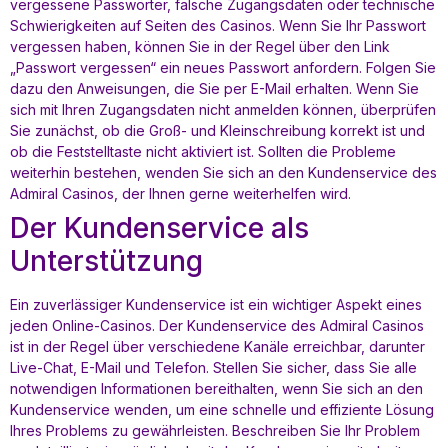
vergessene Passwörter, falsche Zugangsdaten oder technische
Schwierigkeiten auf Seiten des Casinos. Wenn Sie Ihr Passwort
vergessen haben, können Sie in der Regel über den Link
„Passwort vergessen“ ein neues Passwort anfordern. Folgen Sie
dazu den Anweisungen, die Sie per E-Mail erhalten. Wenn Sie
sich mit Ihren Zugangsdaten nicht anmelden können, überprüfen
Sie zunächst, ob die Groß- und Kleinschreibung korrekt ist und
ob die Feststelltaste nicht aktiviert ist. Sollten die Probleme
weiterhin bestehen, wenden Sie sich an den Kundenservice des
Admiral Casinos, der Ihnen gerne weiterhelfen wird.
Der Kundenservice als
Unterstützung
Ein zuverlässiger Kundenservice ist ein wichtiger Aspekt eines
jeden Online-Casinos. Der Kundenservice des Admiral Casinos
ist in der Regel über verschiedene Kanäle erreichbar, darunter
Live-Chat, E-Mail und Telefon. Stellen Sie sicher, dass Sie alle
notwendigen Informationen bereithalten, wenn Sie sich an den
Kundenservice wenden, um eine schnelle und effiziente Lösung
Ihres Problems zu gewährleisten. Beschreiben Sie Ihr Problem