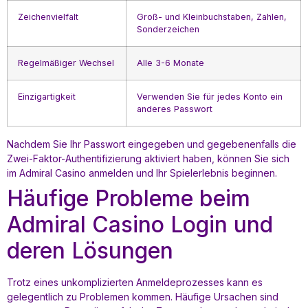
Zeichenvielfalt
Groß- und Kleinbuchstaben, Zahlen,
Sonderzeichen
Regelmäßiger Wechsel
Alle 3-6 Monate
Einzigartigkeit
Verwenden Sie für jedes Konto ein
anderes Passwort
Nachdem Sie Ihr Passwort eingegeben und gegebenenfalls die
Zwei-Faktor-Authentifizierung aktiviert haben, können Sie sich
im Admiral Casino anmelden und Ihr Spielerlebnis beginnen.
Häufige Probleme beim
Admiral Casino Login und
deren Lösungen
Trotz eines unkomplizierten Anmeldeprozesses kann es
gelegentlich zu Problemen kommen. Häufige Ursachen sind