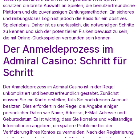
schätzen die breite Auswahl an Spielen, die benutzerfreundliche
Plattform und die zuverlässigen Zahlungsmethoden. Ein sicheres
und reibungsloses Login ist jedoch die Basis für ein positives
Spielerlebnis. Daher ist es unerlässlich, die notwendigen Schritte
zu kennen und sich der potenziellen Risiken bewusst zu sein,
die mit Online-Glücksspielen verbunden sein können.
Der Anmeldeprozess im
Admiral Casino: Schritt für
Schritt
Der Anmeldeprozess im Admiral Casino ist in der Regel
unkompliziert und benutzerfreundlich gestaltet. Zunächst
müssen Sie ein Konto erstellen, falls Sie noch keinen Account
besitzen. Dies erfordert in der Regel die Angabe einiger
persönlicher Daten wie Name, Adresse, E-Mail-Adresse und
Geburtsdatum. Es ist wichtig, dass Sie korrekte und vollständige
Informationen angeben, um spätere Probleme bei der
Verifizierung Ihres Kontos zu vermeiden. Nach der Registrierung