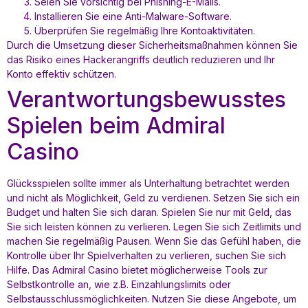
Seien Sie vorsichtig bei Phishing-E-Mails.
Installieren Sie eine Anti-Malware-Software.
Überprüfen Sie regelmäßig Ihre Kontoaktivitäten.
Durch die Umsetzung dieser Sicherheitsmaßnahmen können Sie
das Risiko eines Hackerangriffs deutlich reduzieren und Ihr
Konto effektiv schützen.
Verantwortungsbewusstes
Spielen beim Admiral
Casino
Glücksspielen sollte immer als Unterhaltung betrachtet werden
und nicht als Möglichkeit, Geld zu verdienen. Setzen Sie sich ein
Budget und halten Sie sich daran. Spielen Sie nur mit Geld, das
Sie sich leisten können zu verlieren. Legen Sie sich Zeitlimits und
machen Sie regelmäßig Pausen. Wenn Sie das Gefühl haben, die
Kontrolle über Ihr Spielverhalten zu verlieren, suchen Sie sich
Hilfe. Das Admiral Casino bietet möglicherweise Tools zur
Selbstkontrolle an, wie z.B. Einzahlungslimits oder
Selbstausschlussmöglichkeiten. Nutzen Sie diese Angebote, um