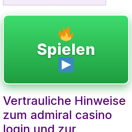
Spielen
Vertrauliche Hinweise
zum admiral casino
login und zur