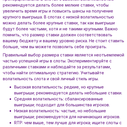
рекомендуется делать более мелкие ставки, чтобы
увеличить время игры и повысить шансы на получение
крупного выигрыша. В слотах с низкой волатильностью
можно делать более крупные ставки, так как выигрыши
будут более частыми, хотя и не такими крупными. Важно
помнить, что размер ставки должен соответствовать
вашему бюджету и вашему уровню риска. Не стоит ставить
больше, чем вы можете позволить себе проиграть.
Правильный выбор размера ставки является неотъемлемой
частью успешной игры в слоты. Экспериментируйте с
различными ставками и наблюдайте за результатами,
чтобы найти оптимальную стратегию. Учитывайте
волатильность слота и свой личный стиль игры.
Высокая волатильность: редкие, но крупные
выигрыши; рекомендуется делать небольшие ставки.
Средняя волатильность: сбалансированные
выигрыши; подходит для большинства игроков.
Низкая волатильность: частые, но небольшие
выигрыши; рекомендуется для начинающих игроков.
RTP: чем выше, тем лучше для игрока; ищите слоты с