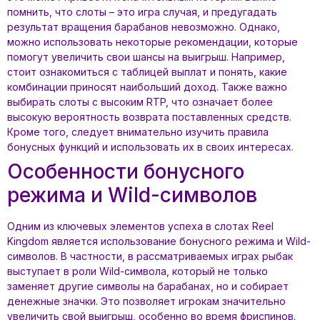
помнить, что слоты – это игра случая, и предугадать
результат вращения барабанов невозможно. Однако,
можно использовать некоторые рекомендации, которые
помогут увеличить свои шансы на выигрыш. Например,
стоит ознакомиться с таблицей выплат и понять, какие
комбинации приносят наибольший доход. Также важно
выбирать слоты с высоким RTP, что означает более
высокую вероятность возврата поставленных средств.
Кроме того, следует внимательно изучить правила
бонусных функций и использовать их в своих интересах.
Особенности бонусного
режима и Wild-символов
Одним из ключевых элементов успеха в слотах Reel
Kingdom является использование бонусного режима и Wild-
символов. В частности, в рассматриваемых играх рыбак
выступает в роли Wild-символа, который не только
заменяет другие символы на барабанах, но и собирает
денежные значки. Это позволяет игрокам значительно
увеличить свой выигрыш, особенно во время фриспинов.