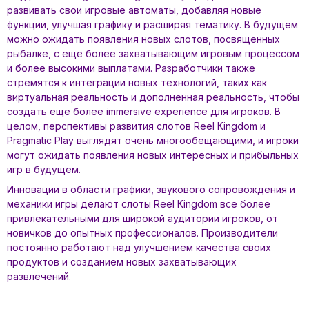
развивать свои игровые автоматы, добавляя новые
функции, улучшая графику и расширяя тематику. В будущем
можно ожидать появления новых слотов, посвященных
рыбалке, с еще более захватывающим игровым процессом
и более высокими выплатами. Разработчики также
стремятся к интеграции новых технологий, таких как
виртуальная реальность и дополненная реальность, чтобы
создать еще более immersive experience для игроков. В
целом, перспективы развития слотов Reel Kingdom и
Pragmatic Play выглядят очень многообещающими, и игроки
могут ожидать появления новых интересных и прибыльных
игр в будущем.
Инновации в области графики, звукового сопровождения и
механики игры делают слоты Reel Kingdom все более
привлекательными для широкой аудитории игроков, от
новичков до опытных профессионалов. Производители
постоянно работают над улучшением качества своих
продуктов и созданием новых захватывающих
развлечений.