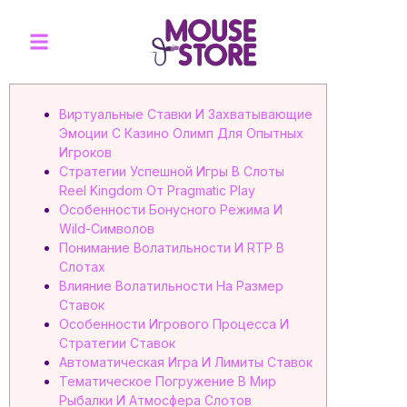
Виртуальные Ставки И Захватывающие
Эмоции С Казино Олимп Для Опытных
Игроков
Стратегии Успешной Игры В Слоты
Reel Kingdom От Pragmatic Play
Особенности Бонусного Режима И
Wild-Символов
Понимание Волатильности И RTP В
Слотах
Влияние Волатильности На Размер
Ставок
Особенности Игрового Процесса И
Стратегии Ставок
Автоматическая Игра И Лимиты Ставок
Тематическое Погружение В Мир
Рыбалки И Атмосфера Слотов