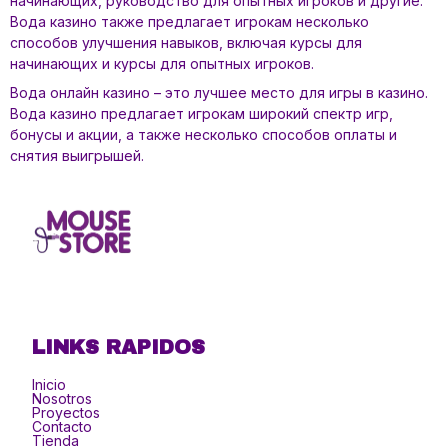
начинающих, руководство для опытных игроков и другие.
Вода казино также предлагает игрокам несколько
способов улучшения навыков, включая курсы для
начинающих и курсы для опытных игроков.
Вода онлайн казино – это лучшее место для игры в казино.
Вода казино предлагает игрокам широкий спектр игр,
бонусы и акции, а также несколько способов оплаты и
снятия выигрышей.
LINKS RAPIDOS
Inicio
Nosotros
Proyectos
Contacto
Tienda