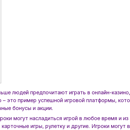
ольше людей предпочитают играть в онлайн-казино
о – это пример успешной игровой платформы, кото
чные бонусы и акции.
игроки могут насладиться игрой в любое время и и
 карточные игры, рулетку и другие. Игроки могут 