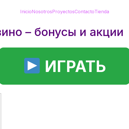
Inicio
Nosotros
Proyectos
Contacto
Tienda
ино – бонусы и акции
ИГРАТЬ