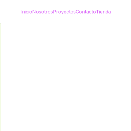
Inicio
Nosotros
Proyectos
Contacto
Tienda