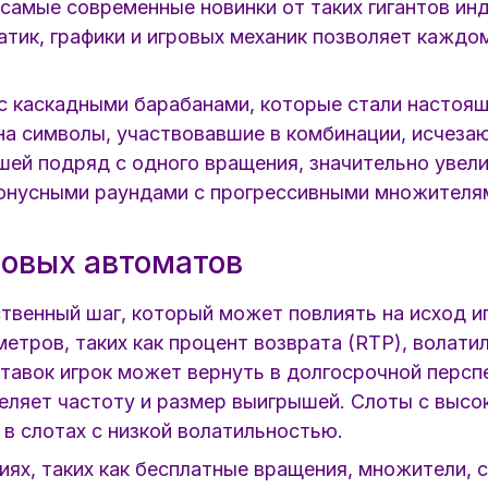
самые современные новинки от таких гигантов инду
атик, графики и игровых механик позволяет каждо
 каскадными барабанами, которые стали настоящи
а символы, участвовавшие в комбинации, исчезаю
шей подряд с одного вращения, значительно увел
бонусными раундами с прогрессивными множителя
ровых автоматов
ственный шаг, который может повлиять на исход и
етров, таких как процент возврата (RTP), волати
ставок игрок может вернуть в долгосрочной персп
деляет частоту и размер выигрышей. Слоты с выс
 в слотах с низкой волатильностью.
иях, таких как бесплатные вращения, множители, 