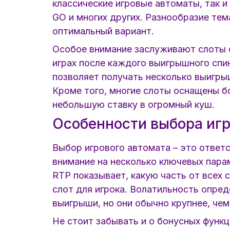
классические игровые автоматы, так и 
GO и многих других. Разнообразие тем
оптимальный вариант.
Особое внимание заслуживают слоты с
играх после каждого выигрышного спин
позволяет получать несколько выигры
Кроме того, многие слоты оснащены 
небольшую ставку в огромный куш.
Особенности выбора иг
Выбор игрового автомата – это ответ
внимание на несколько ключевых парам
RTP показывает, какую часть от всех 
слот для игрока. Волатильность опре
выигрыши, но они обычно крупнее, чем
Не стоит забывать и о бонусных функц