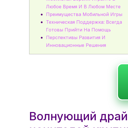
Любое Время И В Любом Месте
Преимущества Мобильной Игры
Техническая Поддержка: Всегда
Готовы Прийти На Помощь
Перспективы Развития И
Инновационные Решения
Волнующий драйв 