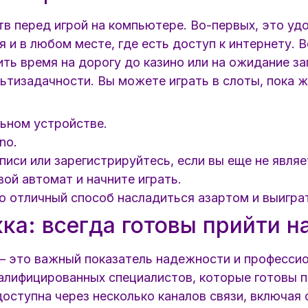
в перед игрой на компьютере. Во-первых, это уд
 и в любом месте, где есть доступ к интернету. 
ть время на дорогу до казино или на ожидание заг
ьтизадачности. Вы можете играть в слоты, пока ж
ьном устройстве.
ino
.
писи или зарегистрируйтесь, если вы еще не являе
ой автомат и начните играть.
о отличный способ насладиться азартом и выигра
ка: всегда готовы прийти 
– это важный показатель надежности и профессио
алифицированных специалистов, которые готовы п
оступна через несколько каналов связи, включая 