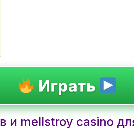
Играть
и mellstroy casino д